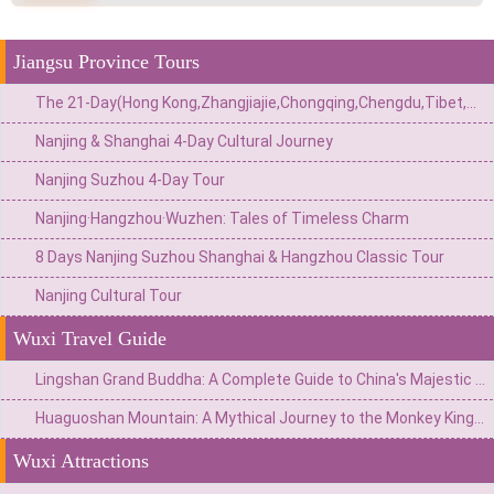
Jiangsu Province Tours
The 21-Day(Hong Kong,Zhangjiajie,Chongqing,Chengdu,Tibet,Shanghai,Suzhou,Hangzhou)Private China Escape:Metropolis to Mystic Roof of the World
Nanjing & Shanghai 4-Day Cultural Journey
Nanjing Suzhou 4-Day Tour
Nanjing·Hangzhou·Wuzhen: Tales of Timeless Charm
8 Days Nanjing Suzhou Shanghai & Hangzhou Classic Tour
Nanjing Cultural Tour
Wuxi Travel Guide
Lingshan Grand Buddha: A Complete Guide to China's Majestic Giant Buddha
Huaguoshan Mountain: A Mythical Journey to the Monkey King’s Home in Lianyungang
Wuxi Attractions