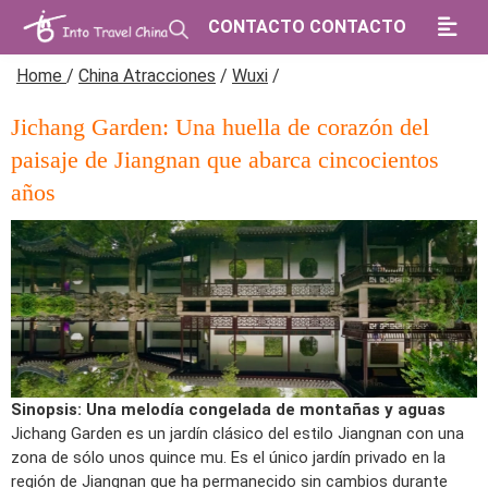
CONTACTO CONTACTO
Home
/
China Atracciones
/
Wuxi
/
Jichang Garden: Una huella de corazón del
paisaje de Jiangnan que abarca cincocientos
años
Sinopsis: Una melodía congelada de montañas y aguas
Jichang Garden es un jardín clásico del estilo Jiangnan con una
zona de sólo unos quince mu. Es el único jardín privado en la
región de Jiangnan que ha permanecido sin cambios durante