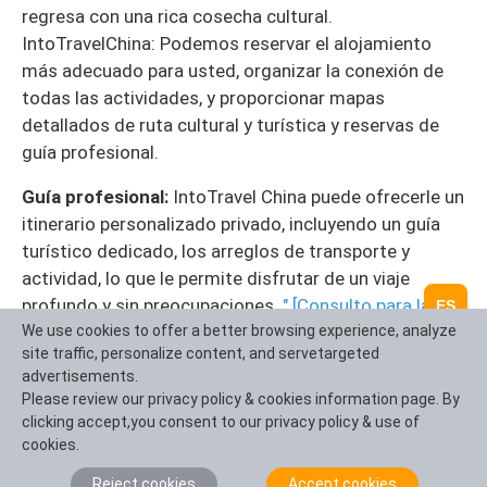
regresa con una rica cosecha cultural.
IntoTravelChina: Podemos reservar el alojamiento
más adecuado para usted, organizar la conexión de
todas las actividades, y proporcionar mapas
detallados de ruta cultural y turística y reservas de
guía profesional.
Guía profesional:
IntoTravel China puede ofrecerle un
itinerario personalizado privado, incluyendo un guía
turístico dedicado, los arreglos de transporte y
actividad, lo que le permite disfrutar de un viaje
profundo y sin preocupaciones.
" [Consulto para la
ES
Personalización Ahora]
We use cookies to offer a better browsing experience, analyze
site traffic, personalize content, and servetargeted
advertisements.
Please review our privacy policy & cookies information page. By
4-Day Shanghai and Nanjing Trip
clicking accept,you consent to our privacy policy & use of
Itinerary:
Shanghai-Nanjing
cookies.
Reject cookies
Accept cookies