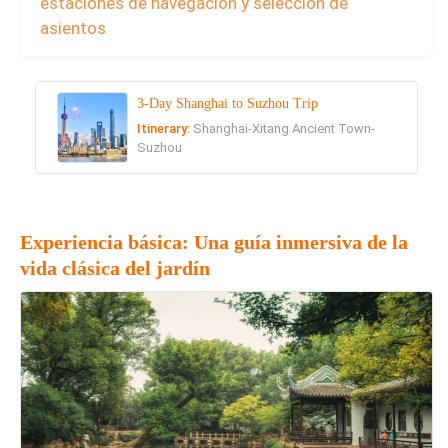
estaciones de navegación y selección de
asientos
3-Day Shanghai to Suzhou Trip
Itinerary:
Shanghai-Xitang Ancient Town-
Suzhou
Experiencia básica: Una guía inmersiva de la
vida clásica del jardín