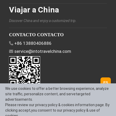
Viajar a China
Discover China and enjoy a customized trip.
CONTACTO CONTACTO
+86 13880406886
service@intotravelchina.com
ES
We use cookies to offer a better browsing experience, analyze
site traffic, personalize content, and servetargeted
Síguenos
advertisements.
Please review our privacy policy & cookies information page. By
clicking accept,you consent to our privacy policy & use of
cookies.