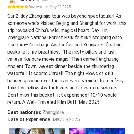
Reviewed on May 29,2025
Our 2-day Zhangjiajie tour was beyond spectacular! As
someone who’s visited Beijing and Shanghai for work, this
trip revealed China’s wild, magical heart. Day 1 in
Zhangjiajie National Forest Park felt like stepping onto
Pandora—I’m a huge Avatar fan, and Yuanjiajie’s floating
peaks left me breathless. The misty pillars and lush
valleys like pure movie magic! Then came Fenghuang
Ancient Town, we eat dinner beside the thundering
waterfall. It seems Unreal! The night views of stilt
houses glowing over the river were straight from a fairy
tale. For fellow Avatar lovers and adventure seekers:
Don’t miss this bucket-list experience! 10/10 would
return. A Well-Traveled Film Buff, May 2025
Destination(s):
Zhangjiajie
Date of Experience:
May 08,2025