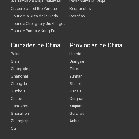
🔥Ofertas de Viaje Calientes
Personaliza Mi Viaje
Crucero por el Río Yangtsé
Respuestas
Tour de la Ruta de la Seda
Reseñas
Tour de Chengdu y Jiuzhaigou
Tour de Panda y Kung Fu
Ciudades de China
Provincias de China
Pekín
Harbin
Sian
Jiangsu
Chongqing
Tíbet
Shanghai
Yunnan
Chengdu
Shanxi
Suzhou
Gansu
Cantón
Qinghai
Hangzhou
Xinjiang
Shenzhen
Guizhou
Zhangjiajie
Anhui
Guilin