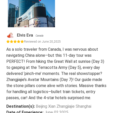
Elvis Eva
Canada
Reviewed on June 20,2025
As a solo traveler from Canada, I was nervous about
navigating China alone—but this 11-day tour was
PERFECT! From hiking the Great Wall at sunrise (Day 3)
to gasping at the Terracotta Army (Day 5), every day
delivered ‘pinch-me’ moments. The real showstopper?
Zhangjiajie’s Avatar Mountains (Day 7)! Our guide made
the stone pillars come alive with stories. Massive thanks
for handling all logistics—bullet train tickets, entry
passes, car! And the 4-star hotels surprised me.
Destination(s):
Beijing Xian Zhangjiajie Shanghai
Date of Experience:
June 02,2025