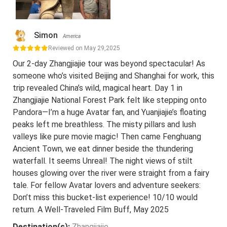
Simon
America
Reviewed on May 29,2025
Our 2-day Zhangjiajie tour was beyond spectacular! As
someone who’s visited Beijing and Shanghai for work, this
trip revealed China’s wild, magical heart. Day 1 in
Zhangjiajie National Forest Park felt like stepping onto
Pandora—I’m a huge Avatar fan, and Yuanjiajie’s floating
peaks left me breathless. The misty pillars and lush
valleys like pure movie magic! Then came Fenghuang
Ancient Town, we eat dinner beside the thundering
waterfall. It seems Unreal! The night views of stilt
houses glowing over the river were straight from a fairy
tale. For fellow Avatar lovers and adventure seekers:
Don’t miss this bucket-list experience! 10/10 would
return. A Well-Traveled Film Buff, May 2025
Destination(s):
Zhangjiajie