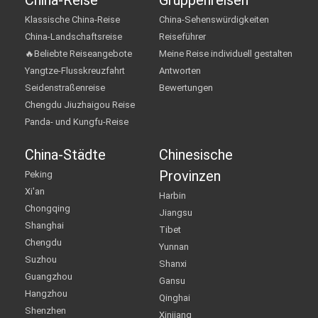
China-Reise
Gruppenreisen
Klassische China-Reise
China-Sehenswürdigkeiten
China-Landschaftsreise
Reiseführer
🔥Beliebte Reiseangebote
Meine Reise individuell gestalten
Yangtze-Flusskreuzfahrt
Antworten
Seidenstraßenreise
Bewertungen
Chengdu Jiuzhaigou Reise
Panda- und Kungfu-Reise
China-Städte
Chinesische
Provinzen
Peking
Xi'an
Harbin
Chongqing
Jiangsu
Shanghai
Tibet
Chengdu
Yunnan
Suzhou
Shanxi
Guangzhou
Gansu
Hangzhou
Qinghai
Shenzhen
Xinjiang