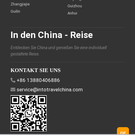
Zhangjiajie
Guizhou
Guilin
Anhui
In den China - Reise
Entdecken Sie China und genießen Sie eine individuell
gestaltete Reise.
KONTAKT SIE UNS
+86 13880406886
service@intotravelchina.com
DE