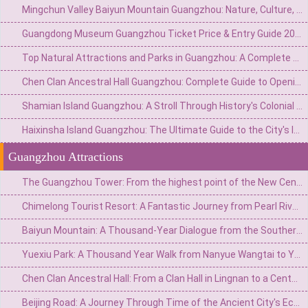
Mingchun Valley Baiyun Mountain Guangzhou: Nature, Culture, and Panoramic Views
Guangdong Museum Guangzhou Ticket Price & Entry Guide 2026
Top Natural Attractions and Parks in Guangzhou: A Complete Guide to Green Escapes
Chen Clan Ancestral Hall Guangzhou: Complete Guide to Opening Hours & Visiting Tips
Shamian Island Guangzhou: A Stroll Through History's Colonial Architecture
Haixinsha Island Guangzhou: The Ultimate Guide to the City's Iconic River Pearl
Guangzhou Attractions
The Guangzhou Tower: From the highest point of the New Central Axis to the soaring stroke of the summit of the world.
Chimelong Tourist Resort: A Fantastic Journey from Pearl River Farm to a World-Class Theme Park
Baiyun Mountain: A Thousand-Year Dialogue from the Southern Ridge Branch to the First Beauty of Guangzhou City
Yuexiu Park: A Thousand Year Walk from Nanyue Wangtai to Yangcheng Green Heart
Chen Clan Ancestral Hall: From a Clan Hall in Lingnan to a Century Dialogue of Architectural Art Treasures
Beijing Road: A Journey Through Time of the Ancient City's Ecosystem and the Commercial Hub of Lingnan