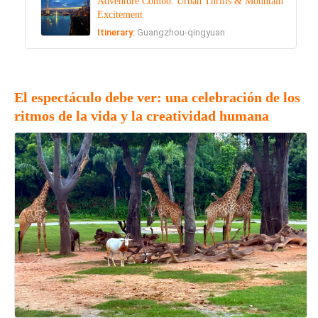
Adventure Combo: Urban Thrills & Mountain
Excitement
Itinerary:
Guangzhou-qingyuan
El espectáculo debe ver: una celebración de los
ritmos de la vida y la creatividad humana