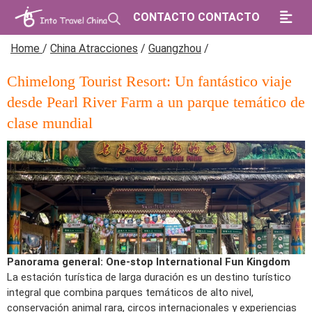
CONTACTO CONTACTO
Home
/
China Atracciones
/
Guangzhou
/
Chimelong Tourist Resort: Un fantástico viaje
desde Pearl River Farm a un parque temático de
clase mundial
Panorama general: One-stop International Fun Kingdom
La estación turística de larga duración es un destino turístico
integral que combina parques temáticos de alto nivel,
conservación animal rara, circos internacionales y experiencias