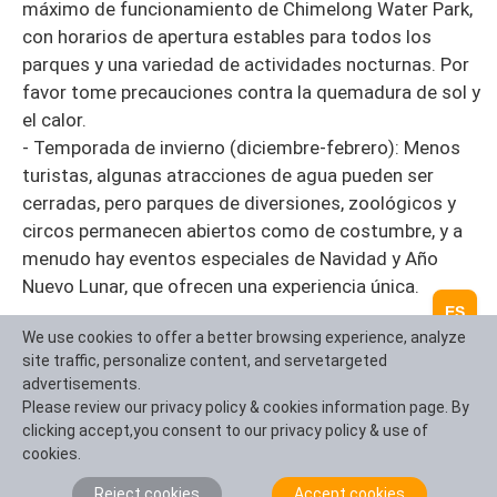
máximo de funcionamiento de Chimelong Water Park,
con horarios de apertura estables para todos los
parques y una variedad de actividades nocturnas. Por
favor tome precauciones contra la quemadura de sol y
el calor.
- Temporada de invierno (diciembre-febrero): Menos
turistas, algunas atracciones de agua pueden ser
cerradas, pero parques de diversiones, zoológicos y
circos permanecen abiertos como de costumbre, y a
menudo hay eventos especiales de Navidad y Año
Nuevo Lunar, que ofrecen una experiencia única.
ES
Opciones de alojamiento
We use cookies to offer a better browsing experience, analyze
- Dentro de la zona escénica (preferida elección,
site traffic, personalize content, and servetargeted
advertisements.
perfecta para unas vacaciones relajantes):
Please review our privacy policy & cookies information page. By
1. Chimelong Hotel/Panda Hotel:
clicking accept,you consent to our privacy policy & use of
Experiencia: Disfrute de beneficios exclusivos para los
cookies.
huéspedes del hotel, como entrada temprana del
Reject cookies
Accept cookies