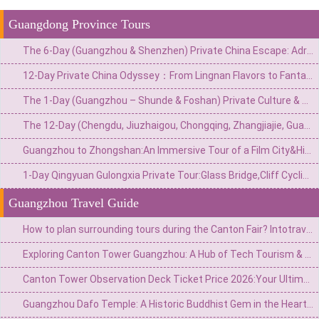
Guangdong Province Tours
The 6-Day (Guangzhou & Shenzhen) Private China Escape: Adrenaline & Urban Glamour Route
12-Day Private China Odyssey：From Lingnan Flavors to Fantasy Valleys & Skyline Glamour
The 1-Day (Guangzhou – Shunde & Foshan) Private Culture & Waterfront Escape: Classical Garden, Old Street & Fisherman‘s Wharf
The 12-Day (Chengdu, Jiuzhaigou, Chongqing, Zhangjiajie, Guangzhou) Private China Nature Tour: Pandas, Mythic Pools, Sky Gardens & River Lights
Guangzhou to Zhongshan:An Immersive Tour of a Film City&Historic Arcade Buildings
1-Day Qingyuan Gulongxia Private Tour:Glass Bridge,Cliff Cycling&Waterfall Hiking
Guangzhou Travel Guide
How to plan surrounding tours during the Canton Fair? Intotravelchina unlocks new gameplay for China Tour!
Exploring Canton Tower Guangzhou: A Hub of Tech Tourism & Panoramic City Views
Canton Tower Observation Deck Ticket Price 2026:Your Ultimate Guide to Planning a Visit
Guangzhou Dafo Temple: A Historic Buddhist Gem in the Heart of the City