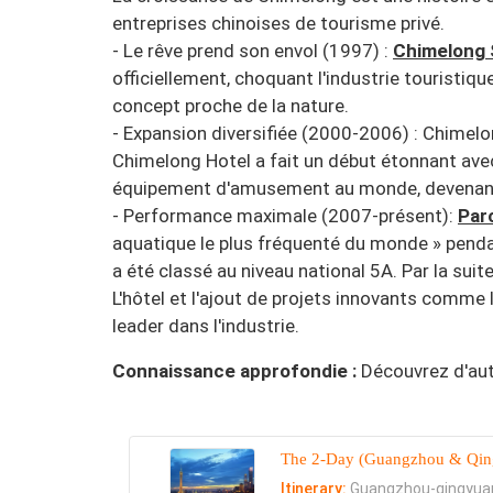
entreprises chinoises de tourisme privé.
- Le rêve prend son envol (1997) :
Chimelong 
officiellement, choquant l'industrie touristiq
concept proche de la nature.
- Expansion diversifiée (2000-2006) : Chimelo
Chimelong Hotel a fait un début étonnant av
équipement d'amusement au monde, devenant u
- Performance maximale (2007-présent):
Par
aquatique le plus fréquenté du monde » pen
a été classé au niveau national 5A. Par la suit
L'hôtel et l'ajout de projets innovants comme
leader dans l'industrie.
Connaissance approfondie :
Découvrez d'aut
The 2-Day (Guangzhou & Qing
Itinerary:
Guangzhou-qingyua