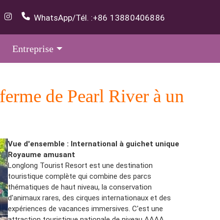
WhatsApp/Tél. :
+86 13880406886
Entreprise
ferme de Pearl River à un
Vue d'ensemble : International à guichet unique
Royaume amusant
Longlong Tourist Resort est une destination
touristique complète qui combine des parcs
thématiques de haut niveau, la conservation
d'animaux rares, des cirques internationaux et des
expériences de vacances immersives. C'est une
attraction touristique nationale de niveau AAAA.