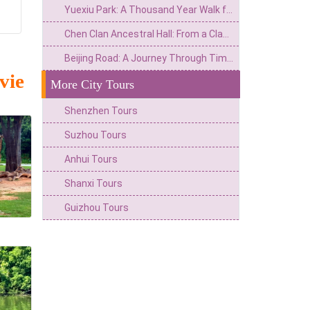
Yuexiu Park: A Thousand Year Walk from Nanyue Wangtai to Yangcheng Green Heart
Chen Clan Ancestral Hall: From a Clan Hall in Lingnan to a Century Dialogue of Architectural Art Treasures
Beijing Road: A Journey Through Time of the Ancient City's Ecosystem and the Commercial Hub of Lingnan
vie
More City Tours
Shenzhen Tours
Suzhou Tours
Anhui Tours
Shanxi Tours
Guizhou Tours