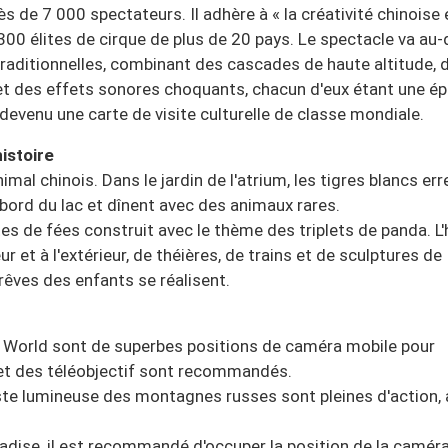
ès de 7 000 spectateurs. Il adhère à « la créativité chinoise 
300 élites de cirque de plus de 20 pays. Le spectacle va au-
aditionnelles, combinant des cascades de haute altitude, 
t des effets sonores choquants, chacun d'eux étant une é
devenu une carte de visite culturelle de classe mondiale.
histoire
mal chinois. Dans le jardin de l'atrium, les tigres blancs err
u bord du lac et dînent avec des animaux rares.
 de fées construit avec le thème des triplets de panda. L'
r et à l'extérieur, de théières, de trains et de sculptures de
 rêves des enfants se réalisent.
ife World sont de superbes positions de caméra mobile pour
et des téléobjectif sont recommandés.
ste lumineuse des montagnes russes sont pleines d'action, 
adise, il est recommandé d'occuper la position de la camér