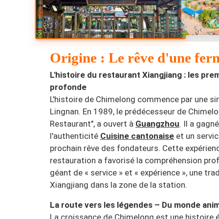
Origine : Le rêve d'une fer
L'histoire du restaurant Xiangjiang : les pre
profonde
L'histoire de Chimelong commence par une sim
Lingnan. En 1989, le prédécesseur de Chimelo
Restaurant", a ouvert à
Guangzhou
. Il a gagn
l'authenticité
Cuisine cantonaise
et un servic
prochain rêve des fondateurs. Cette expérience
restauration a favorisé la compréhension pro
géant de « service » et « expérience », une tra
Xiangjiang dans la zone de la station.
La route vers les légendes – Du monde anim
La croissance de Chimelong est une histoire é