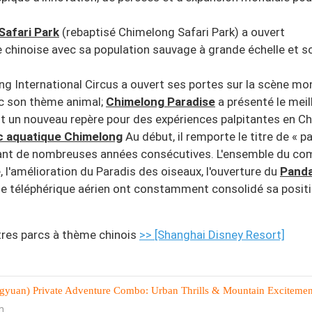
Safari Park
(rebaptisé Chimelong Safari Park) a ouvert
ue chinoise avec sa population sauvage à grande échelle et s
ng International Circus a ouvert ses portes sur la scène mon
ec son thème animal;
Chimelong Paradise
a présenté le meil
n nouveau repère pour des expériences palpitantes en Ch
c aquatique Chimelong
Au début, il remporte le titre de « p
dant de nombreuses années consécutives. L'ensemble du co
e, l'amélioration du Paradis des oiseaux, l'ouverture du
Pand
 le téléphérique aérien ont constamment consolidé sa posit
res parcs à thème chinois
>> [Shanghai Disney Resort]
yuan) Private Adventure Combo: Urban Thrills & Mountain Excitemen
n