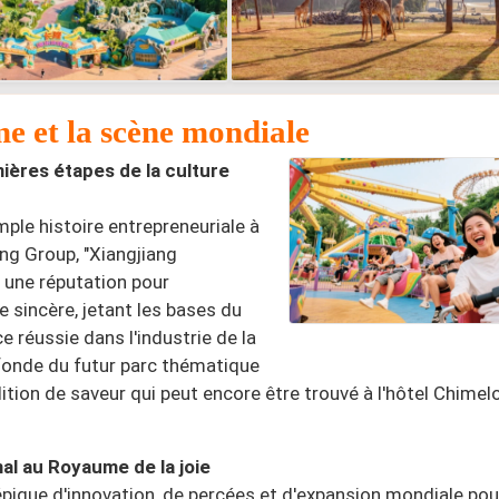
me et la scène mondiale
mières étapes de la culture
ple histoire entrepreneuriale à
ng Group, "Xiangjiang
é une réputation pour
e sincère, jetant les bases du
 réussie dans l'industrie de la
fonde du futur parc thématique
dition de saveur qui peut encore être trouvé à l'hôtel Chimel
al au Royaume de la joie
pique d'innovation, de percées et d'expansion mondiale pou