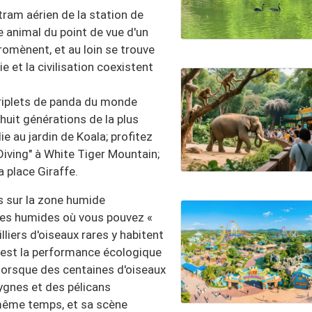
ram aérien de la station de
 animal du point de vue d'un
promènent, et au loin se trouve
ie et la civilisation coexistent
 triplets de panda du monde
huit générations de la plus
e au jardin de Koala; profitez
iving" à White Tiger Mountain;
a place Giraffe.
s sur la zone humide
ones humides où vous pouvez «
lliers d'oiseaux rares y habitent
c'est la performance écologique
, lorsque des centaines d'oiseaux
ygnes et des pélicans
n même temps, et sa scène