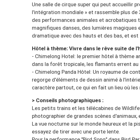
Une salle de cirque super qui peut accueillir pr
l'intégration mondiale » et rassemble plus de 
des performances animales et acrobatiques tr
magnifiques danses, des lumières magiques e
dramatique avec des hauts et des bas, et est 
Hôtel à thème: Vivre dans le rêve suite de l'
- Chimelong Hotel: le premier hôtel à thème ani
dans la forêt tropicale, les flamants errent a
- Chimelong Panda Hôtel: Un royaume de contes
regorge d'éléments de dessin animé à l'intérieu
caractère partout, ce qui en fait un lieu où les
> Conseils photographiques :
Les petits trains et les télécabines de Wildl
photographier de grandes scènes d'animaux, 
La vue nocturne sur le monde heureux et la pi
essayez de tirer avec une porte lente.
Pour la performance "Bird Song" dans Bird Par