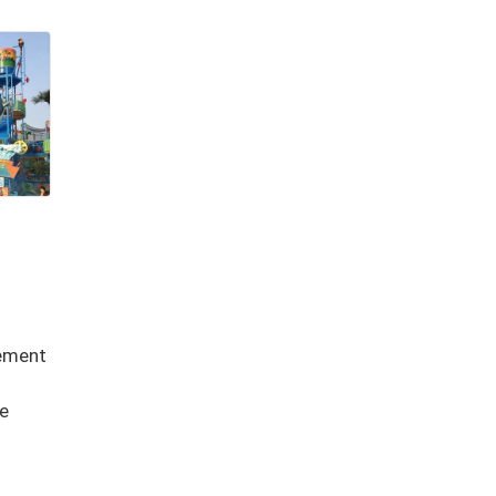
lement
le