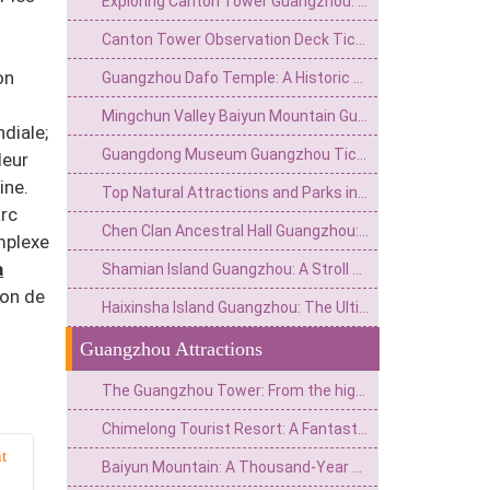
Exploring Canton Tower Guangzhou: A Hub of Tech Tourism & Panoramic City Views
Canton Tower Observation Deck Ticket Price 2026:Your Ultimate Guide to Planning a Visit
on
Guangzhou Dafo Temple: A Historic Buddhist Gem in the Heart of the City
Mingchun Valley Baiyun Mountain Guangzhou: Nature, Culture, and Panoramic Views
diale;
Guangdong Museum Guangzhou Ticket Price & Entry Guide 2026
leur
ine.
Top Natural Attractions and Parks in Guangzhou: A Complete Guide to Green Escapes
arc
Chen Clan Ancestral Hall Guangzhou: Complete Guide to Opening Hours & Visiting Tips
mplexe
a
Shamian Island Guangzhou: A Stroll Through History's Colonial Architecture
ion de
Haixinsha Island Guangzhou: The Ultimate Guide to the City's Iconic River Pearl
Guangzhou Attractions
The Guangzhou Tower: From the highest point of the New Central Axis to the soaring stroke of the summit of the world.
Chimelong Tourist Resort: A Fantastic Journey from Pearl River Farm to a World-Class Theme Park
t
Baiyun Mountain: A Thousand-Year Dialogue from the Southern Ridge Branch to the First Beauty of Guangzhou City