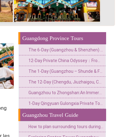
Guangdong Province Tours
The 6-Day (Guangzhou & Shenzhen) Private China Escape: Adrenaline & Urban Glamour Route
12-Day Private China Odyssey：From Lingnan Flavors to Fantasy Valleys & Skyline Glamour
The 1-Day (Guangzhou – Shunde & Foshan) Private Culture & Waterfront Escape: Classical Garden, Old Street & Fisherman‘s Wharf
The 12-Day (Chengdu, Jiuzhaigou, Chongqing, Zhangjiajie, Guangzhou) Private China Nature Tour: Pandas, Mythic Pools, Sky Gardens & River Lights
Guangzhou to Zhongshan:An Immersive Tour of a Film City&Historic Arcade Buildings
1-Day Qingyuan Gulongxia Private Tour:Glass Bridge,Cliff Cycling&Waterfall Hiking
ong
Guangzhou Travel Guide
How to plan surrounding tours during the Canton Fair? Intotravelchina unlocks new gameplay for China Tour!
r les