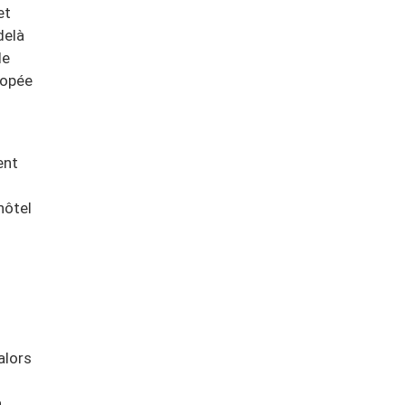
et
delà
de
popée
ent
hôtel
alors
a