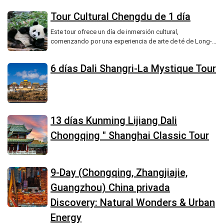
Tour Cultural Chengdu de 1 día
Este tour ofrece un día de inmersión cultural,
comenzando por una experiencia de arte de té de Long-
Mouth Teapot incluyendo una visita a una casa de té,
degustación de té y cerveza práctica, seguido de un
6 días Dali Shangri-La Mystique Tour
tradicional almuerzo chino, un taller de corte de papel de
la tarde con una demostración y su propia creación, y
paseo nocturno opcional por un distrito histórico,
proporcionando una oportunidad única para explorar
dos elementos icónicos del patrimonio cultural inmaterial
chino.
13 días Kunming Lijiang Dali
Chongqing " Shanghai Classic Tour
9-Day (Chongqing, Zhangjiajie,
Guangzhou) China privada
Discovery: Natural Wonders & Urban
Energy