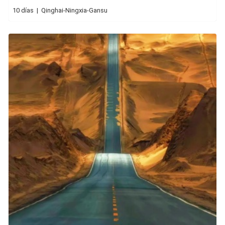
10 días | Qinghai-Ningxia-Gansu