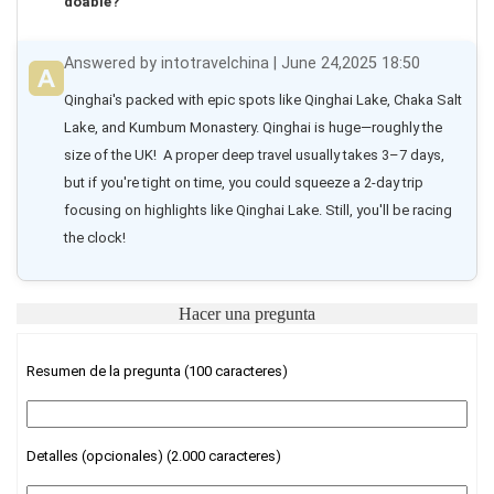
doable?
Answered by intotravelchina | June 24,2025 18:50
Qinghai's packed with epic spots like Qinghai Lake, Chaka Salt 
Lake, and Kumbum Monastery. Qinghai is huge—roughly the 
size of the UK!  A proper deep travel usually takes 3–7 days, 
but if you're tight on time, you could squeeze a 2-day trip 
focusing on highlights like Qinghai Lake. Still, you'll be racing 
the clock!
Hacer una pregunta
Resumen de la pregunta (100 caracteres)
Detalles (opcionales) (2.000 caracteres)