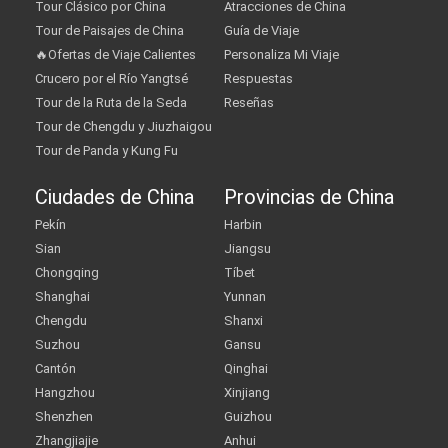
Tour Clásico por China
Atracciones de China
Tour de Paisajes de China
Guía de Viaje
🔥Ofertas de Viaje Calientes
Personaliza Mi Viaje
Crucero por el Río Yangtsé
Respuestas
Tour de la Ruta de la Seda
Reseñas
Tour de Chengdu y Jiuzhaigou
Tour de Panda y Kung Fu
Ciudades de China
Provincias de China
Pekín
Harbin
Sian
Jiangsu
Chongqing
Tíbet
Shanghai
Yunnan
Chengdu
Shanxi
Suzhou
Gansu
Cantón
Qinghai
Hangzhou
Xinjiang
Shenzhen
Guizhou
Zhangjiajie
Anhui