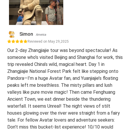
Simon
America
Reviewed on May 29,2025
Our 2-day Zhangjiajie tour was beyond spectacular! As
someone who’s visited Beijing and Shanghai for work, this
trip revealed China’s wild, magical heart. Day 1 in
Zhangjiajie National Forest Park felt like stepping onto
Pandora—I’m a huge Avatar fan, and Yuanjiajie’s floating
peaks left me breathless. The misty pillars and lush
valleys like pure movie magic! Then came Fenghuang
Ancient Town, we eat dinner beside the thundering
waterfall. It seems Unreal! The night views of stilt
houses glowing over the river were straight from a fairy
tale. For fellow Avatar lovers and adventure seekers:
Don’t miss this bucket-list experience! 10/10 would