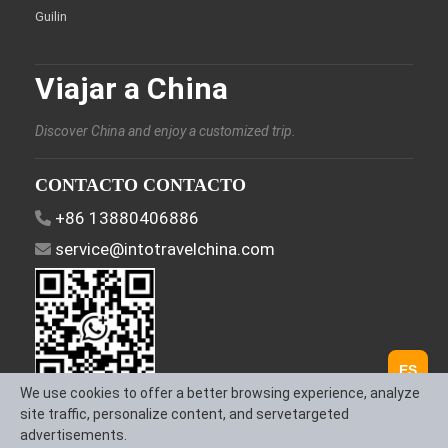
Guilin
Viajar a China
Discover China and enjoy a customized trip.
CONTACTO CONTACTO
+86 13880406886
service@intotravelchina.com
ES
We use cookies to offer a better browsing experience, analyze
site traffic, personalize content, and servetargeted
Síguenos
advertisements.