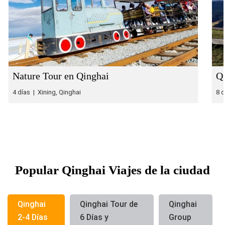
Nature Tour en Qinghai
Qi
4 días | Xining, Qinghai
8 
Popular Qinghai Viajes de la ciudad
Qinghai
Qinghai Tour de
Qinghai
2-4 Días
6 Días y
Group