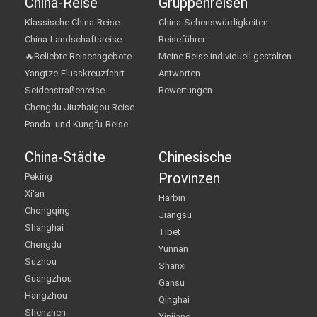
China-Reise
Gruppenreisen
Klassische China-Reise
China-Sehenswürdigkeiten
China-Landschaftsreise
Reiseführer
🔥Beliebte Reiseangebote
Meine Reise individuell gestalten
Yangtze-Flusskreuzfahrt
Antworten
Seidenstraßenreise
Bewertungen
Chengdu Jiuzhaigou Reise
Panda- und Kungfu-Reise
China-Städte
Chinesische
Provinzen
Peking
Xi'an
Harbin
Chongqing
Jiangsu
Shanghai
Tibet
Chengdu
Yunnan
Suzhou
Shanxi
Guangzhou
Gansu
Hangzhou
Qinghai
Shenzhen
Xinjiang