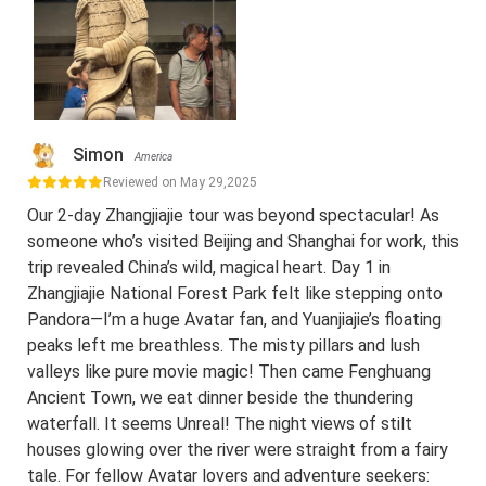
Simon
America
Reviewed on May 29,2025
Our 2-day Zhangjiajie tour was beyond spectacular! As
someone who’s visited Beijing and Shanghai for work, this
trip revealed China’s wild, magical heart. Day 1 in
Zhangjiajie National Forest Park felt like stepping onto
Pandora—I’m a huge Avatar fan, and Yuanjiajie’s floating
peaks left me breathless. The misty pillars and lush
valleys like pure movie magic! Then came Fenghuang
Ancient Town, we eat dinner beside the thundering
waterfall. It seems Unreal! The night views of stilt
houses glowing over the river were straight from a fairy
tale. For fellow Avatar lovers and adventure seekers: