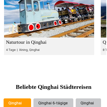
Naturtour in Qinghai
Qi
4 Tage | Xining, Qinghai
8 
Beliebte Qinghai Städtereisen
Qinghai
Qinghai 6-tägige
Qinghai