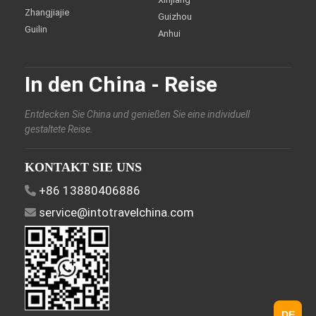
Zhangjiajie
Guizhou
Guilin
Anhui
In den China - Reise
Entdecken Sie China und genießen Sie eine individuell
gestaltete Reise.
KONTAKT SIE UNS
+86 13880406886
service@intotravelchina.com
DE