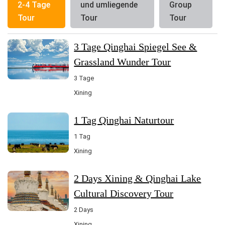
2-4 Tage
und umliegende
Group
Tour
Tour
Tour
3 Tage Qinghai Spiegel See &
Grassland Wunder Tour
3 Tage
Xining
1 Tag Qinghai Naturtour
1 Tag
Xining
2 Days Xining & Qinghai Lake
Cultural Discovery Tour
2 Days
Xining