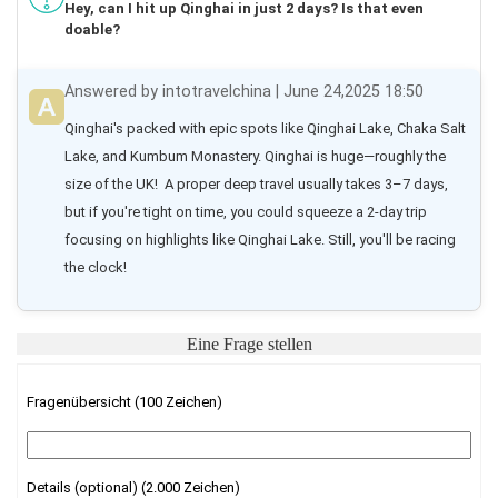
Hey, can I hit up Qinghai in just 2 days? Is that even
doable?
Answered by intotravelchina | June 24,2025 18:50
Qinghai's packed with epic spots like Qinghai Lake, Chaka Salt 
Lake, and Kumbum Monastery. Qinghai is huge—roughly the 
size of the UK!  A proper deep travel usually takes 3–7 days, 
but if you're tight on time, you could squeeze a 2-day trip 
focusing on highlights like Qinghai Lake. Still, you'll be racing 
the clock!
Eine Frage stellen
Fragenübersicht (100 Zeichen)
Details (optional) (2.000 Zeichen)