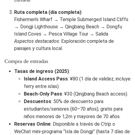
Ruta completa (día completa)
:
Fishermen’s Wharf → Temple Submerged Island Cliffs
→ Dongji Lighthouse → Qingbang Beach → Dongfu
Island Coves → Pesca Village Tour → Salida
Aspectos destacados
: Exploración completa de
paisajes y cultura local.
Compra de entradas
Tasas de ingreso (2025)
:
Island Access Pass
: ¥80 (1 día de validez, incluye
ferry entre islas).
Beach-Only Pass
: ¥30 (Qingbang Beach access).
Descuentos
: 50% de descuento para
estudiantes/seniores (60–70 años); gratis para
niños menores de 1,2m y mayores de 70 años.
Reservas Online
: Disponible a través de Ctrip o
WeChat mini-programa “Isla de Dongji” (hasta 7 días de