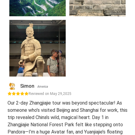
Simon
America
Reviewed on May 29,2025
Our 2-day Zhangjiajie tour was beyond spectacular! As
someone who’s visited Beijing and Shanghai for work, this
trip revealed China’s wild, magical heart. Day 1 in
Zhangjiajie National Forest Park felt like stepping onto
Pandora—I’m a huge Avatar fan, and Yuanjiajie’s floating