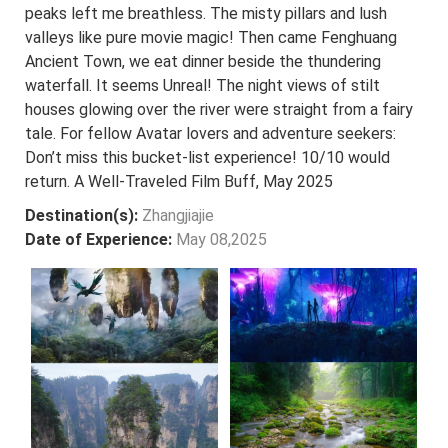
peaks left me breathless. The misty pillars and lush
valleys like pure movie magic! Then came Fenghuang
Ancient Town, we eat dinner beside the thundering
waterfall. It seems Unreal! The night views of stilt
houses glowing over the river were straight from a fairy
tale. For fellow Avatar lovers and adventure seekers:
Don’t miss this bucket-list experience! 10/10 would
return. A Well-Traveled Film Buff, May 2025
Destination(s):
Zhangjiajie
Date of Experience:
May 08,2025