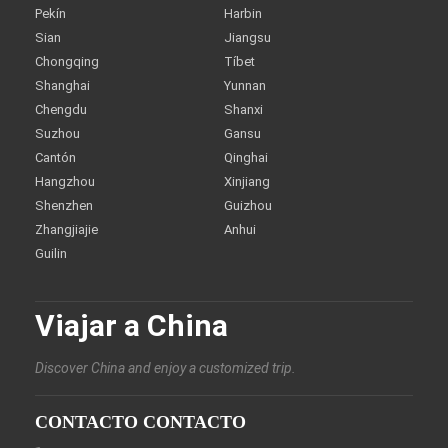
Pekín
Harbin
Sian
Jiangsu
Chongqing
Tíbet
Shanghai
Yunnan
Chengdu
Shanxi
Suzhou
Gansu
Cantón
Qinghai
Hangzhou
Xinjiang
Shenzhen
Guizhou
Zhangjiajie
Anhui
Guilin
Viajar a China
Discover China and enjoy a customized trip.
CONTACTO CONTACTO