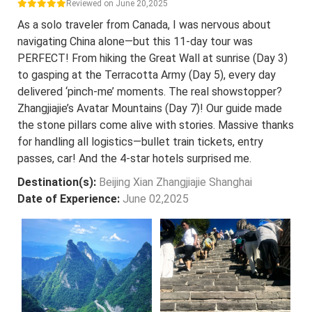
Reviewed on June 20,2025
As a solo traveler from Canada, I was nervous about
navigating China alone—but this 11-day tour was
PERFECT! From hiking the Great Wall at sunrise (Day 3)
to gasping at the Terracotta Army (Day 5), every day
delivered ‘pinch-me’ moments. The real showstopper?
Zhangjiajie’s Avatar Mountains (Day 7)! Our guide made
the stone pillars come alive with stories. Massive thanks
for handling all logistics—bullet train tickets, entry
passes, car! And the 4-star hotels surprised me.
Destination(s):
Beijing Xian Zhangjiajie Shanghai
Date of Experience:
June 02,2025