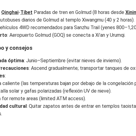
:
Qinghai
-
Tíbet
Paradas de tren en Golmud (8 horas desde
Xini
 autobuses diarios de Golmud al templo Xiwangmu (40 y 2 horas).
vehículos 4WD recomendados para Sanzhu Trail (yenes 800–1,20
rto
: Aeropuerto Golmud (GOQ) se conecta a Xi’an y Urumqi.
po y consejos
da óptima
: Junio–Septiembre (evitar nieves de invierno).
Precauciones
: Ascend gradualmente; transportar tanques de o
es
:
 caliente (las temperaturas bajan por debajo de la congelación p
alla solar y gafas polarizadas (reflexión UV de nieve).
 for remote areas (limited ATM access).
idad cultural
: Quitar zapatos antes de entrar en templos taoista
.