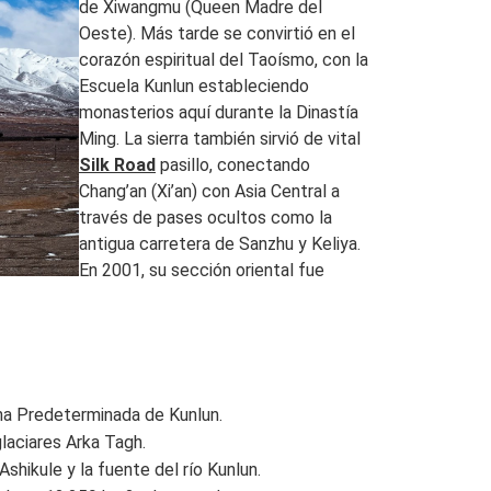
de Xiwangmu (Queen Madre del
Oeste). Más tarde se convirtió en el
corazón espiritual del Taoísmo, con la
Escuela Kunlun estableciendo
monasterios aquí durante la Dinastía
Ming. La sierra también sirvió de vital
Silk Road
pasillo, conectando
Chang’an (Xi’an) con Asia Central a
través de pases ocultos como la
antigua carretera de Sanzhu y Keliya.
En 2001, su sección oriental fue
na Predeterminada de Kunlun.
laciares Arka Tagh.
shikule y la fuente del río Kunlun.