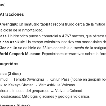
eau
)
 Atracciones
Xiwangmu
: Un santuario taoísta reconstruido cerca de la mítica
la diosa de la inmortalidad.
Pass
: Un histórico puesto comercial a 4.767 metros, que ofrece 
olcán Ashikule
: Un campo volcánico inactivo con manantiales de 
lacier
: Un río de hielo de 28 km accesible a través de la antigu
World Geopark Museum
: Exposiciones interactivas sobre la for
 sugeridos
sica (3 días)
:
olmud → Templo Xiwangmu → Kunlun Pass (noche en geopark lo
ek to Kekeya Glacier → Visit Ashikule Volcano.
xplorar el museo del geoparque → Volver a Golmud.
 destacados
: Mitología, glaciares y geología volcánica.