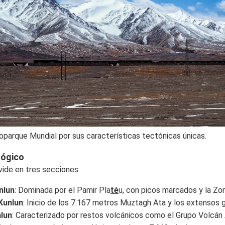
parque Mundial por sus características tectónicas únicas.
lógico
ivide en tres secciones:
nlun
: Dominada por el Pamir Pla
té
u, con picos marcados y la Zo
Kunlun
: Inicio de los 7.167 metros Muztagh Ata y los extensos g
lun
: Caracterizado por restos volcánicos como el Grupo Volcán A