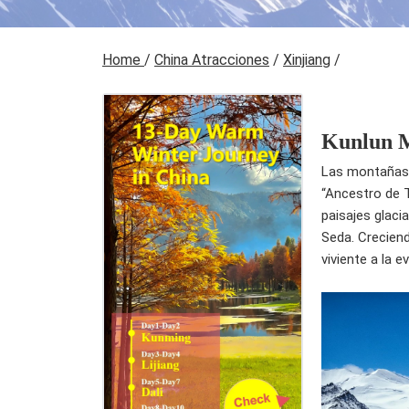
Home
/
China Atracciones
/
Xinjiang
/
Kunlun 
Las montañas K
“Ancestro de 
paisajes glaci
Seda. Creciend
viviente a la e