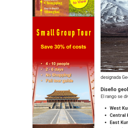
designada Geo
Diseño geo
El rango se d
West Ku
Central 
East Kun