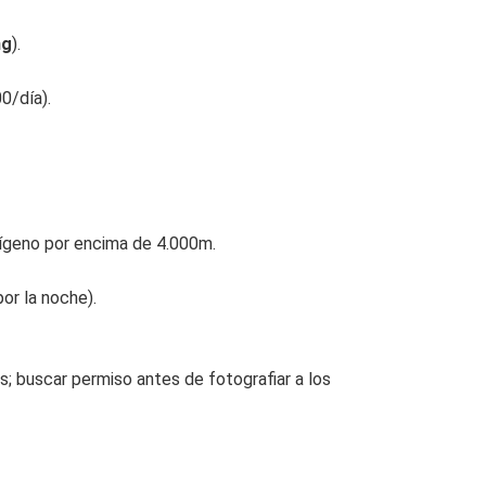
ng
).
0/día).
xígeno por encima de 4.000m.
or la noche).
s; buscar permiso antes de fotografiar a los