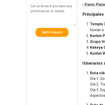
()
Pamir Plat
Principales
Templo 
honran a 
Kunlun 
Grupo V
Kekeya G
Kunlun 
Itinerarios
Ruta clá
Día 1: G
Día 2: Tr
Día 3: E
Aspectos