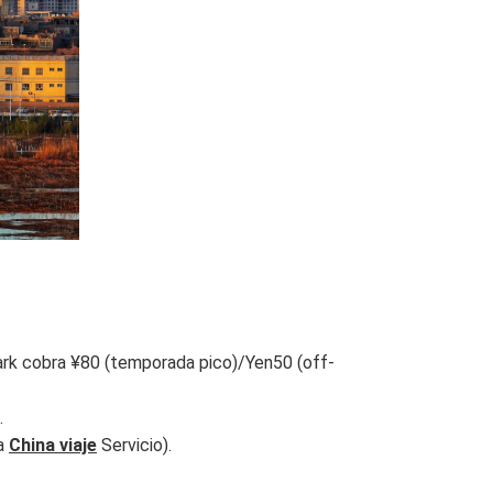
park cobra ¥80 (temporada pico)/Yen50 (off-
.
ia
China viaje
Servicio).