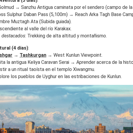
Aventura (5 días)
:
 Golmud → Sanzhu Antigua caminata por el sendero (campo de la 
ross Sulphur Daban Pass (5,100m) → Reach Arka Tagh Base Cam
umbre Muztagh Ata (Subida guiada).
scendiente al valle del río Karakax.
 destacados
: Trekking de alta altitud y montañismo.
tural (4 días)
:
shgar
→
Tashkurgan
→ West Kunlun Viewpoint.
sita la antigua Keliya Caravan Serai → Aprender acerca de la histo
istir a un ritual taoísta en el templo Xiwangmu.
plore los pueblos de Uyghur en las estribaciones de Kunlun.