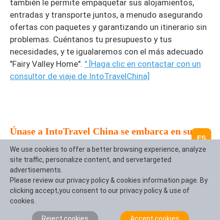
también le permite empaquetar sus alojamientos,
entradas y transporte juntos, a menudo asegurando
ofertas con paquetes y garantizando un itinerario sin
problemas. Cuéntanos tu presupuesto y tus
necesidades, y te igualaremos con el más adecuado
"Fairy Valley Home".
" [Haga clic en contactar con un
consultor de viaje de IntoTravelChina]
Únase a IntoTravel China se embarca en su
ES
exclusiva aventura de cuento de hadas
We use cookies to offer a better browsing experience, analyze
site traffic, personalize content, and servetargeted
IntoTravelChina
se centra en crear experiencias de
advertisements.
viaje en profundidad, personalizadas y sin
Please review our privacy policy & cookies information page. By
preocupaciones en China. Nuestros expertos en viajes
clicking accept,you consent to our privacy policy & use of
pueden ayudarle:
cookies.
- Itinerario hecho por Tailor: Diseñar la ruta perfecta
Reject cookies
Accept cookies