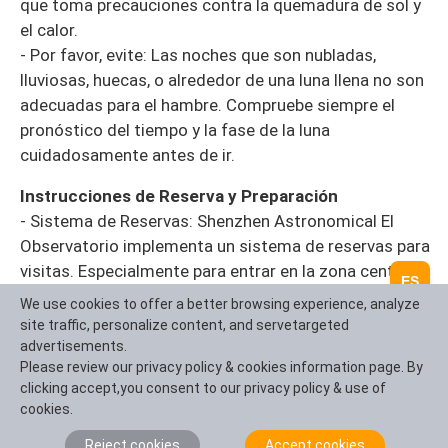
que toma precauciones contra la quemadura de sol y
el calor.
- Por favor, evite: Las noches que son nubladas,
lluviosas, huecas, o alrededor de una luna llena no son
adecuadas para el hambre. Compruebe siempre el
pronóstico del tiempo y la fase de la luna
cuidadosamente antes de ir.
Instrucciones de Reserva y Preparación
- Sistema de Reservas: Shenzhen Astronomical El
Observatorio implementa un sistema de reservas para
visitas. Especialmente para entrar en la zona central y
ES
participar en actividades de observación de estrellas,
We use cookies to offer a better browsing experience, analyze
las reservas anticipadas deben hacerse a través de
site traffic, personalize content, and servetargeted
canales oficiales (como la cuenta oficial WeChat de la
advertisements.
Please review our privacy policy & cookies information page. By
Astronomía Shenzhen) utilizando su nombre real. La
clicking accept,you consent to our privacy policy & use of
entrada sólo está permitida con un código de reserva
cookies.
y su tarjeta de identificación. La entrada no está
permitida sin reserva.
Reject cookies
Accept cookies