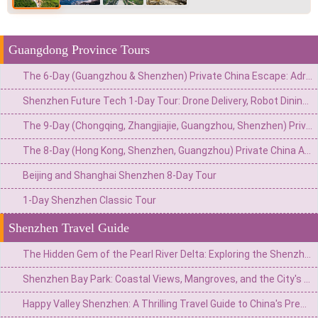
Guangdong Province Tours
The 6-Day (Guangzhou & Shenzhen) Private China Escape: Adrenaline & Urban Glamour Route
Shenzhen Future Tech 1-Day Tour: Drone Delivery, Robot Dining & Driverless Taxi Ride
The 9-Day (Chongqing, Zhangjiajie, Guangzhou, Shenzhen) Private China Adventure: Gorges, Glass Walks & Glittering Skylines
The 8-Day (Hong Kong, Shenzhen, Guangzhou) Private China Adventure: Neon Nights, Tech Marvels & Lingnan Treasures
Beijing and Shanghai Shenzhen 8-Day Tour
1-Day Shenzhen Classic Tour
Shenzhen Travel Guide
The Hidden Gem of the Pearl River Delta: Exploring the Shenzhen Observatory and Xichong Beach
Shenzhen Bay Park: Coastal Views, Mangroves, and the City's Tech Heartbeat
Happy Valley Shenzhen: A Thrilling Travel Guide to China's Premier Theme Park