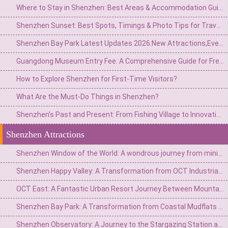
Where to Stay in Shenzhen: Best Areas & Accommodation Guide for Travelers
Shenzhen Sunset: Best Spots, Timings & Photo Tips for Travelers
Shenzhen Bay Park Latest Updates 2026:New Attractions,Events,and Visitor Tips
Guangdong Museum Entry Fee: A Comprehensive Guide for Free Admission & Visiting Tips
How to Explore Shenzhen for First-Time Visitors?
What Are the Must-Do Things in Shenzhen?
Shenzhen’s Past and Present: From Fishing Village to Innovation Hub – A Cultural Rebirth
Shenzhen Attractions
Shenzhen Window of the World: A wondrous journey from miniature to the world
Shenzhen Happy Valley: A Transformation from OCT Industrial Zone to Urban Carnival Kingdom
OCT East: A Fantastic Urban Resort Journey Between Mountains and Sea
Shenzhen Bay Park: A Transformation from Coastal Mudflats to Urban Green Heart
Shenzhen Observatory: A Journey to the Stargazing Station atop the Mountains and Sea