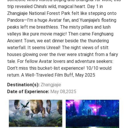
trip revealed China’s wild, magical heart. Day 1 in
Zhangjiajie National Forest Park felt like stepping onto
Pandora—I’m a huge Avatar fan, and Yuanjiajie’s floating
peaks left me breathless. The misty pillars and lush
valleys like pure movie magic! Then came Fenghuang
Ancient Town, we eat dinner beside the thundering
waterfall. It seems Unreal! The night views of stilt
houses glowing over the river were straight from a fairy
tale. For fellow Avatar lovers and adventure seekers:
Don’t miss this bucket-list experience! 10/10 would
return. A Well-Traveled Film Buff, May 2025
Destination(s):
Zhangjiajie
Date of Experience:
May 08,2025