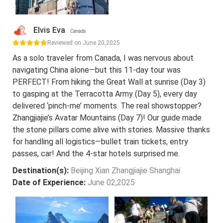
Elvis Eva
Canada
Reviewed on June 20,2025
As a solo traveler from Canada, I was nervous about
navigating China alone—but this 11-day tour was
PERFECT! From hiking the Great Wall at sunrise (Day 3)
to gasping at the Terracotta Army (Day 5), every day
delivered ‘pinch-me’ moments. The real showstopper?
Zhangjiajie’s Avatar Mountains (Day 7)! Our guide made
the stone pillars come alive with stories. Massive thanks
for handling all logistics—bullet train tickets, entry
passes, car! And the 4-star hotels surprised me.
Destination(s):
Beijing Xian Zhangjiajie Shanghai
Date of Experience:
June 02,2025