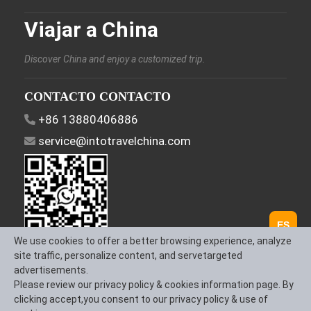
Viajar a China
Discover China and enjoy a customized trip.
CONTACTO CONTACTO
+86 13880406886
service@intotravelchina.com
ES
We use cookies to offer a better browsing experience, analyze
site traffic, personalize content, and servetargeted
Síguenos
advertisements.
Please review our privacy policy & cookies information page. By
clicking accept,you consent to our privacy policy & use of