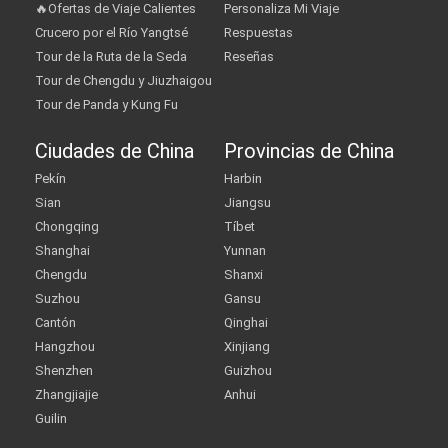
🔥Ofertas de Viaje Calientes
Personaliza Mi Viaje
Crucero por el Río Yangtsé
Respuestas
Tour de la Ruta de la Seda
Reseñas
Tour de Chengdu y Jiuzhaigou
Tour de Panda y Kung Fu
Ciudades de China
Provincias de China
Pekín
Harbin
Sian
Jiangsu
Chongqing
Tíbet
Shanghai
Yunnan
Chengdu
Shanxi
Suzhou
Gansu
Cantón
Qinghai
Hangzhou
Xinjiang
Shenzhen
Guizhou
Zhangjiajie
Anhui
Guilin