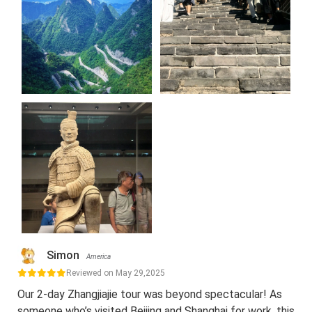
Simon
America
Reviewed on May 29,2025
Our 2-day Zhangjiajie tour was beyond spectacular! As
someone who’s visited Beijing and Shanghai for work, this