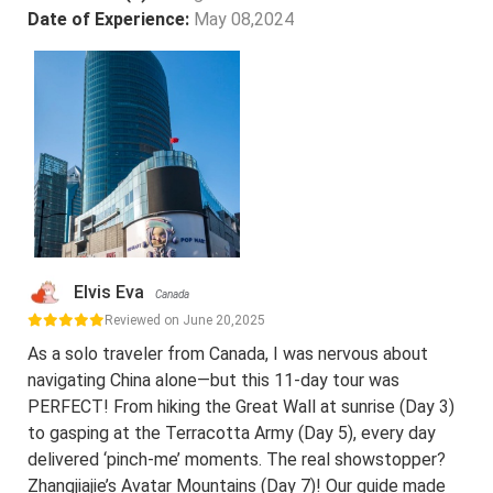
Date of Experience:
May 08,2024
Elvis Eva
Canada
Reviewed on June 20,2025
As a solo traveler from Canada, I was nervous about
navigating China alone—but this 11-day tour was
PERFECT! From hiking the Great Wall at sunrise (Day 3)
to gasping at the Terracotta Army (Day 5), every day
delivered ‘pinch-me’ moments. The real showstopper?
Zhangjiajie’s Avatar Mountains (Day 7)! Our guide made