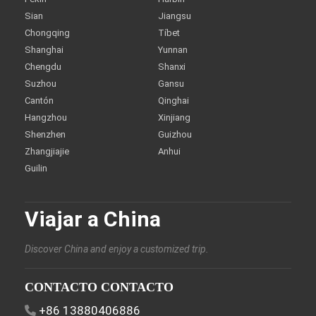
Sian
Jiangsu
Chongqing
Tíbet
Shanghai
Yunnan
Chengdu
Shanxi
Suzhou
Gansu
Cantón
Qinghai
Hangzhou
Xinjiang
Shenzhen
Guizhou
Zhangjiajie
Anhui
Guilin
Viajar a China
Discover China and enjoy a customized trip.
CONTACTO CONTACTO
+86 13880406886