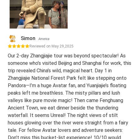
Simon
America
Reviewed on May 29,2025
Our 2-day Zhangjiajie tour was beyond spectacular! As
someone who’s visited Beijing and Shanghai for work, this
trip revealed China’s wild, magical heart. Day 1 in
Zhangjiajie National Forest Park felt like stepping onto
Pandora—I’m a huge Avatar fan, and Yuanjiajie’s floating
peaks left me breathless. The misty pillars and lush
valleys like pure movie magic! Then came Fenghuang
Ancient Town, we eat dinner beside the thundering
waterfall. It seems Unreal! The night views of stilt
houses glowing over the river were straight from a fairy
tale. For fellow Avatar lovers and adventure seekers:
Don’t miss this bucket-list experience! 10/10 would