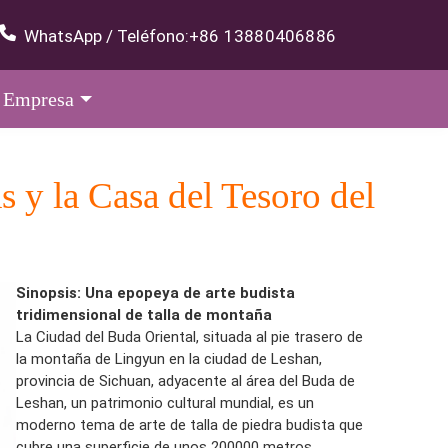
WhatsApp / Teléfono:
+86 13880406886
Empresa
s y la Casa del Tesoro del
Sinopsis: Una epopeya de arte budista
tridimensional de talla de montaña
La Ciudad del Buda Oriental, situada al pie trasero de
la montaña de Lingyun en la ciudad de Leshan,
provincia de Sichuan, adyacente al área del Buda de
Leshan, un patrimonio cultural mundial, es un
moderno tema de arte de talla de piedra budista que
cubre una superficie de unos 200000 metros