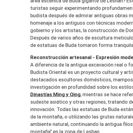
área escénica de Buda gigante de Leshan? Est
turistas seguir experimentando profundament
budista después de admirar antiguas obras m
homenaje a los antiguos con técnicas moderna
gobierno y los artistas, la construcción de
Después de varios años de escultura meticul
de estatuas de Buda tomaron forma tranquila
Reconstrucción artesanal - Expresión mode
A diferencia de la antigua excavación real o f
Budista Oriental es un proyecto cultural y art
destacados escultores domésticos, mamposter
investigación en profundidad sobre los estilos
Dinastías Ming y Qing
, mientras se hace refer
sudeste asiático y otras regiones, tratando de 
innovación. Todas las estatuas de Buda están 
de la montaña, o utilizando las grutas naturales
ambiente natural, continuando la antigua filos
montaña" en la zona de Leshan.