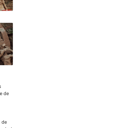
s
te de
a de