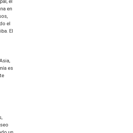
al, el
ina en
sos,
do el
ba. El
Asia,
nía es
te
s,
aseo
nado un