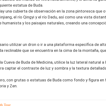
guiente estatua de Buda.
Hay una cubierta de observación en la zona pintoresca que o
njiang, el río Qingyi y el río Dadu, así como una vista distan
e humanista y los paisajes naturales, creando una concepci
ario utilizar un dron o ir a una plataforma específica de alt
da reclinable que se encuentra en la cima de la montaña, qu
 Cueva de Buda de Medicina, utilice la luz lateral natural a 
ra captar el contraste de luz y sombra y la textura detallada
ero, con grutas o estatuas de Buda como fondo y figura en 
ria y Zen.
th Tour