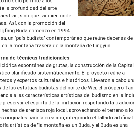
o no sólo permite a los
e la profundidad del arte
aestras, sino que también rinde
s. Así, con la promoción del
 Dongfang Buda comenzó en 1994.
osa, un "país budista" contemporáneo que reúne decenas de
 en la montaña trasera de la montaña de Lingyun.
rna de técnicas tradicionales
olclórica espontánea de grutas, la construcción de la Capital
ístico planificado sistemáticamente. El proyecto reúne a
os y expertos culturales e históricos. Llevaron a cabo un
 de las estatuas budistas del norte de Wei, el próspero Tang
encia a las características artísticas del budismo en la India
preservar el espíritu de la imitación respetando la tradición
hechas de arenisca roja local, aprovechando el terreno a lo
 originales para la creación, integrando el tallado artificial
ofía artística de "la montaña es un Buda, y el Buda es una