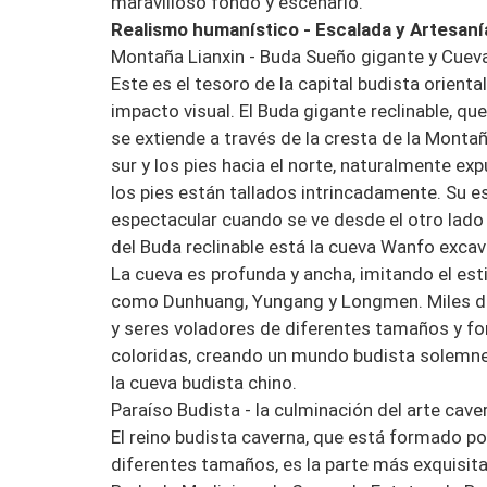
maravilloso fondo y escenario.
Realismo humanístico - Escalada y Artesaní
Montaña Lianxin - Buda Sueño gigante y Cuev
Este es el tesoro de la capital budista oriental
impacto visual. El Buda gigante reclinable, q
se extiende a través de la cresta de la Montañ
sur y los pies hacia el norte, naturalmente ex
los pies están tallados intrincadamente. Su 
espectacular cuando se ve desde el otro lado d
del Buda reclinable está la cueva Wanfo excav
La cueva es profunda y ancha, imitando el est
como Dunhuang, Yungang y Longmen. Miles de
y seres voladores de diferentes tamaños y fo
coloridas, creando un mundo budista solemne 
la cueva budista chino.
Paraíso Budista - la culminación del arte cav
El reino budista caverna, que está formado p
diferentes tamaños, es la parte más exquisit