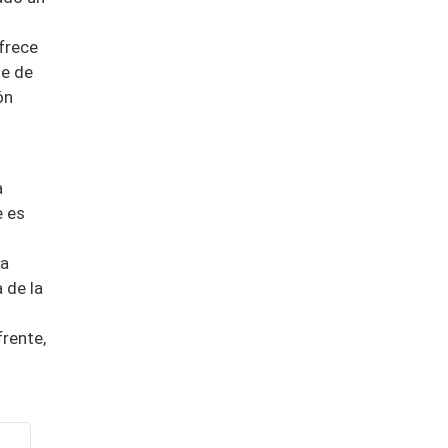
frece
te de
ón
a
e es
la
 de la
frente,