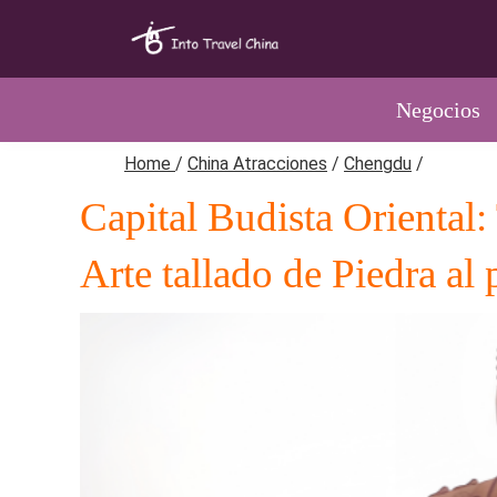
Negocios
Home
/
China Atracciones
/
Chengdu
/
Capital Budista Oriental:
Arte tallado de Piedra al