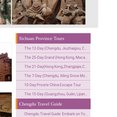
Sichuan Province Tours
The 12-Day (Chengdu, Jiuzhaigou, Chongqing, Zhangjiajie, Guangzhou) Private China Nature Tour: Pandas, Mythic Pools, Sky Gardens & River Lights
The 25-Day Grand (Hong Kong, Macau, Zhangjiajie, Chongqing, Chengdu, Xi’an, Beijing, Shanghai) Private China Odyssey: Icons, Pandas & Avatar Mountains
The 21-Day(Hong Kong,Zhangjiajie,Chongqing,Chengdu,Tibet,Shanghai,Suzhou,Hangzhou)Private China Escape:Metropolis to Mystic Roof of the World
The 7-Day (Chengdu, Xiling Snow Mountain, Leshan, Mount Emei) Private Winter Adventure: Pandas, Hot Springs, Snow & Sacred Peaks
10-Day Private China Escape Tour
The 15-Day (Guangzhou, Guilin, Lijiang, Chengdu, Xi’an, Beijing) Private China Odyssey: Ancient Towns, Pandas & Imperial Majesty
Chengdu Travel Guide
Chengdu Travel Guide: Embark on Your Perfect Journey