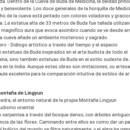
a. Dentro de la Cueva de Buda de Medicina, la deidad princip
y benevolente. Los doce generales de la horquilla de Medic
ho de la cueva está pintado con colores voladores y gracio
. La estatua alta de 33 metros de Buda fue tallada utilizan
n magnífico aura que evoca asombro cuando se ve desde arri
 la cueva añade un ambiente misterioso y sagrado.
o - Diálogo artístico a través del tiempo y el espacio
e estatuas de Buda inspirados en el arte budista de todo el
na, sino también estatuas de Buda en el estilo sudeste de 
a en la India. Aunque estas obras son imitaciones, su artesa
aula excelente para la comparación intuitiva de estilos de ar
montaña de Lingyun
piedra, el entorno natural de la propia Montaña Lingyun
udismo oriental.
co serpentea a través del bosque denso, con árboles antiguo
gancia de las flores. Caminando entre ellos es como dar un p
el bullicio del mundo se filtra naturalmente, y el alma ha ga