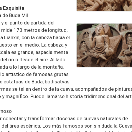
a Exquisita
a de Buda Mil
 y el punto de partida del
ue mide 173 metros de longitud,
a Lianxin, con la cabeza hacia el
puesto en el medio. La cabeza y
escala es grande, especialmente
el río o desde el aire. Al lado
ada a lo largo de la montaña.
ilo artístico de famosas grutas
 estatuas de Buda, bodisatvas
rmas se tallan dentro de la cueva, acompañados de pintura
y magnífico. Puede llamarse historia tridimensional del ar
ernoso
or conectar y transformar docenas de cuevas naturales de
a del área escénica. Los más famosos son sin duda la Cuev