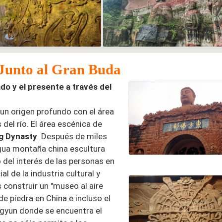
 Junto al Gran Buda
ado y el presente a través del
e un origen profundo con el área
del río. El área escénica de
g Dynasty
. Después de miles
tigua montaña china escultura
 del interés de las personas en
ial de la industria cultural y
 construir un "museo al aire
 de piedra en China e incluso el
gyun donde se encuentra el