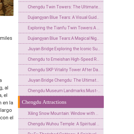
Chengdu Twin Towers: The Ultimate Guide to the City's Sci-Fi Skyline & Light Shows
Dujiangyan Blue Tears: A Visual Guide to the South Bridge's Neon Night View
Exploring the Tianfu Twin Towers:A Modern Marvel in Chengdu’s Skyline
 miles
Dujiangyan Blue Tears:A Magical Nighttime Phenomenon in Sichuan’s Ancient Water City
Jiuyan Bridge:Exploring the Iconic Suspension Bridge and Scenic Surroundings in China
Chengdu to Emeishan High-Speed Rail: Timetables, Tips, and Travel Guide
Chengdu SKP Vitality Tower After Dark: Light, Water and the Financial City Walk
a
Jiuyan Bridge Chengdu: The Ultimate Guide to Nightlife & History
, al
Chengdu Museum Landmarks:Must-See Highlights and Visitor Guide
, el
Chengdu Attractions
 en la
 largo
Xiling Snow Mountain: Window with Thousand Autumn Snow, a Poetic Wonderland in Reality
 con el
Chengdu Wuhou Temple: A Spiritual Hall for the Joint Worship of Kings and Ministers and the Three Kingdoms Culture