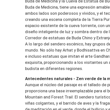
Buda de Medicina y la Cueva de Estatua de Bud
Buda de Medicina, tiene una expresión amable 
ambos lados son poderosos y vívidos, y el tec
creando una escena completa de la Tierra Pura
espacio existente de la cueva torrente, con u
diseño inteligente de luz y sombra dentro de
Corredor de estatuas de Buda Chino y Extranjer
A lo largo del sendero escénico, hay grupos d
mundo. No sólo hay Arhat y Bodhisattva en Chi
e incluso estatuas que imitan el arte Gandhar
exquisita, proporcionando a los visitantes un 
budista en diferentes regiones.
Antecedentes naturales - Zen verde de la 
Aunque el núcleo del paisaje es el tallado de 
proporciona una base irreemplazable para el b
Mountain and Forest Trail: El sendero turísti
viñas colgantes, y el barrido de aves y la fra
de meditación en el verde, donde el bullicio y 