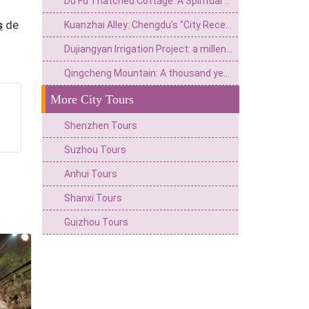
Du Fu Thatched Cottage: A Spiritual Home from the Poetry Saint's Thatched Cottage to the Millennium Literary Holy Land
s
de
Kuanzhai Alley: Chengdu's "City Reception Room" that spans three hundred years of time
Dujiangyan Irrigation Project: a millennium achievement from Minjiang River flood to the source of Tianfu
Qingcheng Mountain: A thousand year wonderland and a secret place for health preservation
More City Tours
Shenzhen Tours
Suzhou Tours
Anhui Tours
Shanxi Tours
Guizhou Tours