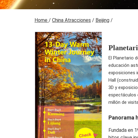
Home
/
China Atracciones
/
Beijing
/
Planetari
El Planetario d
educación astr
exposiciones i
Hall (construi
3D y exposicio
espectáculos d
millón de visit
Panorama h
Fundada en 1
hitos clave i