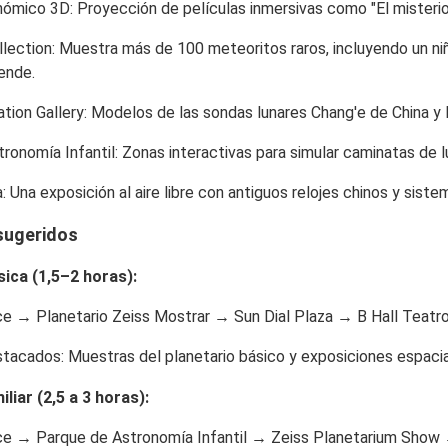
nómico 3D
: Proyección de películas inmersivas como "El misterio
llection
: Muestra más de 100 meteoritos raros, incluyendo un n
ende.
tion Gallery
: Modelos de las sondas lunares Chang'e de China y 
ronomía Infantil
: Zonas interactivas para simular caminatas de l
a
: Una exposición al aire libre con antiguos relojes chinos y sis
 sugeridos
sica (1,5–2 horas)
:
ce → Planetario Zeiss Mostrar → Sun Dial Plaza → B Hall Teatro
stacados
: Muestras del planetario básico y exposiciones espacia
iliar (2,5 a 3 horas)
:
ce → Parque de Astronomía Infantil → Zeiss Planetarium Show 