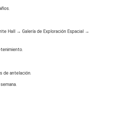
niños.
ite Hall → Galería de Exploración Espacial →
etenimiento.
as de antelación.
e semana.