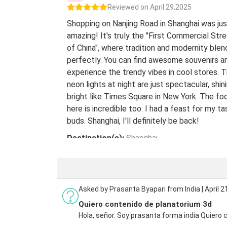
Reviewed on April 29,2025
Shopping on Nanjing Road in Shanghai was jus
amazing! It's truly the "First Commercial Str
of China", where tradition and modernity blen
perfectly. You can find awesome souvenirs a
experience the trendy vibes in cool stores. 
neon lights at night are just spectacular, shin
bright like Times Square in New York. The fo
here is incredible too. I had a feast for my ta
buds. Shanghai, I'll definitely be back!
Destination(s):
Shanghai
Date of Experience:
May 08,2024
Asked by Prasanta Byapari from India | April 2
Quiero contenido de planatorium 3d
Hola, señor. Soy prasanta forma india Quiero