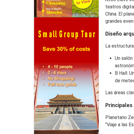
teatros digit
China. El pla
grandes event
Diseño arq
La estructura
Un salón
astronóm
B Hall
: U
de meteo
Las áreas cla
Principales
Planetario Ze
"Viaje a las Es