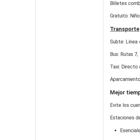
Billetes comb
Gratuito: Niñ
Transporte
Subte
: Línea
Bus
: Rutas 7,
Taxi
: Directo
Aparcamient
Mejor tiem
Evite los cue
Estaciones d
Esencial