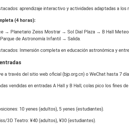
stacados
: aprendizaje interactivo y actividades adaptadas a los 
pleta (4 horas)
:
ce → Planetario Zeiss Mostrar → Sol Dial Plaza → B Hall Meteor
arque de Astronomía Infantil → Salida.
stacados
: Inmersión completa en educación astronómica y entr
entradas
ve a través del sitio web oficial (bjp.org.cn) o WeChat hasta 7 dí
adas vendidas en entradas A Hall y B Hall; colas pico los fines d
siciones: 10 yenes (adultos), 5 yenes (estudiantes).
iss/3D Teatro: ¥40 (adultos), ¥30 (estudiantes).