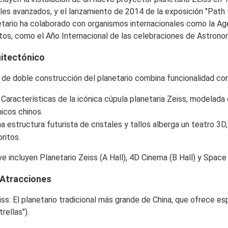
ales avanzados, y el lanzamiento de 2014 de la exposición "Path 
netario ha colaborado con organismos internacionales como la Ag
os, como el Año Internacional de las celebraciones de Astrono
uitectónico
 de doble construcción del planetario combina funcionalidad con
: Características de la icónica cúpula planetaria Zeiss, modelad
icos chinos.
na estructura futurista de cristales y tallos alberga un teatro 3D
ritos.
ve incluyen
Planetario Zeiss
(A Hall),
4D Cinema
(B Hall) y
Space 
 Atracciones
iss
: El planetario tradicional más grande de China, que ofrece es
trellas").