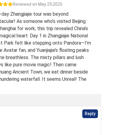
Reviewed on May 29,2025
-day Zhangjiajie tour was beyond
acular! As someone who’s visited Beijing
hanghai for work, this trip revealed China’s
 magical heart. Day 1 in Zhangjiajie National
t Park felt like stepping onto Pandora—I’m
e Avatar fan, and Yuanjiajie’s floating peaks
me breathless. The misty pillars and lush
ys like pure movie magic! Then came
uang Ancient Town, we eat dinner beside
hundering waterfall. It seems Unreal! The
 views of stilt houses glowing over the river
straight from a fairy tale. For fellow Avatar
s and adventure seekers: Don’t miss this
t-list experience! 10/10 would return. A
Reply
Traveled Film Buff, May 2025
ination(s):
Zhangjiajie
 of Experience:
May 08,2025