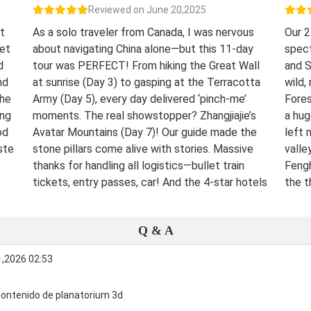
Reviewed on June 20,2025
t
As a solo traveler from Canada, I was nervous
Our 2
eet
about navigating China alone—but this 11-day
spect
d
tour was PERFECT! From hiking the Great Wall
and S
nd
at sunrise (Day 3) to gasping at the Terracotta
wild,
The
Army (Day 5), every day delivered ‘pinch-me’
Fores
ing
moments. The real showstopper? Zhangjiajie’s
a hug
od
Avatar Mountains (Day 7)! Our guide made the
left 
ste
stone pillars come alive with stories. Massive
valle
thanks for handling all logistics—bullet train
Fengh
tickets, entry passes, car! And the 4-star hotels
the t
surprised me.
night
were 
Destination(s):
Beijing Xian Zhangjiajie Shanghai
Q & A
lover
Date of Experience:
June 02,2025
bucke
1,2026 02:53
Well-
Dest
 contenido de planatorium 3d
Date