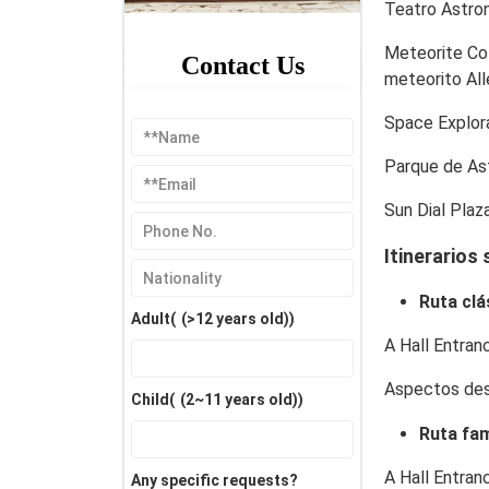
Teatro Astro
Meteorite Co
Contact Us
meteorito All
Space Explora
Parque de Ast
Sun Dial Plaz
Itinerarios
Ruta clá
Adult(
(>12 years old)
)
A Hall Entran
Aspectos de
Child(
(2~11 years old)
)
Ruta fam
A Hall Entran
Any specific requests?