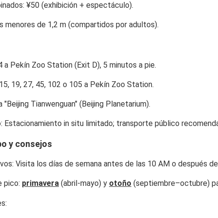
inados: ¥50 (exhibición + espectáculo).
os menores de 1,2 m (compartidos por adultos).
 4 a Pekín Zoo Station (Exit D), 5 minutos a pie.
 15, 19, 27, 45, 102 o 105 a Pekín Zoo Station.
 a "Beijing Tianwenguan" (Beijing Planetarium).
o
: Estacionamiento in situ limitado; transporte público recomend
po y consejos
rvos
: Visita los días de semana antes de las 10 AM o después de
e pico
:
primavera
(abril-mayo) y
otoño
(septiembre–octubre) par
es
: