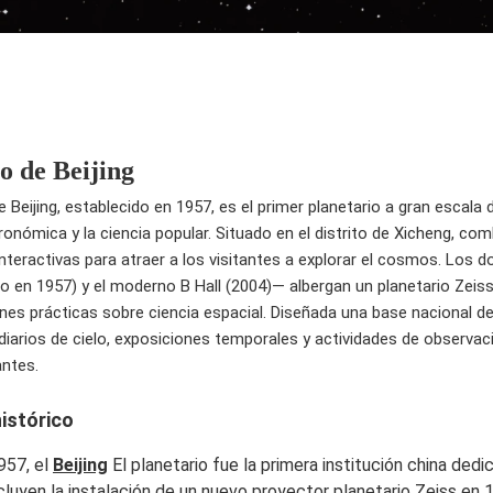
o de Beijing
e Beijing, establecido en 1957, es el primer planetario a gran escala 
onómica y la ciencia popular. Situado en el distrito de Xicheng, 
nteractivas para atraer a los visitantes a explorar el cosmos. Los dos
do en 1957) y el moderno B Hall (2004)— albergan un planetario Zei
nes prácticas sobre ciencia espacial. Diseñada una base nacional de
iarios de cielo, exposiciones temporales y actividades de observac
antes.
istórico
957, el
Beijing
El planetario fue la primera institución china ded
ncluyen la instalación de un nuevo proyector planetario Zeiss en 1