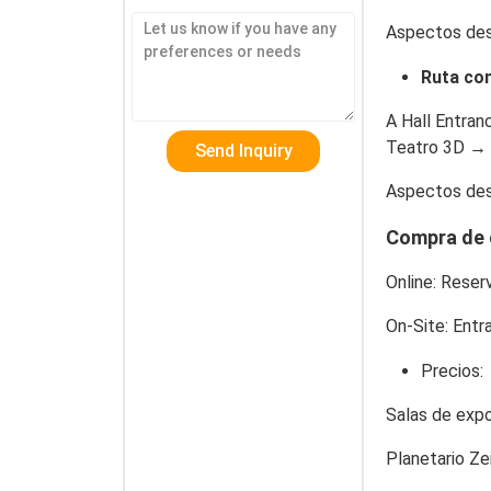
Aspectos de
Ruta com
A Hall Entran
Teatro 3D → P
Aspectos de
Compra de 
Online
: Reser
On-Site
: Entr
Precios
:
Salas de expo
Planetario Ze