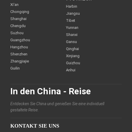
Xi'an
Harbin
Chongqing
Jiangsu
Shanghai
Tibet
Chengdu
Yunnan
Suzhou
Shanxi
Guangzhou
Gansu
Hangzhou
Qinghai
Shenzhen
Xinjiang
Zhangjiajie
Guizhou
Guilin
Anhui
In den China - Reise
Entdecken Sie China und genießen Sie eine individuell
gestaltete Reise.
KONTAKT SIE UNS