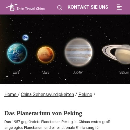
KONTAKT SIE UNS
Home
/
China Sehenswürdigkeiten
/
Peking
/
Das Planetarium von Peking
Das 1957 gegründete Planetarium Peking ist Chinas erstes groß
angelegtes Planetarium und eine nationale Einrichtung für