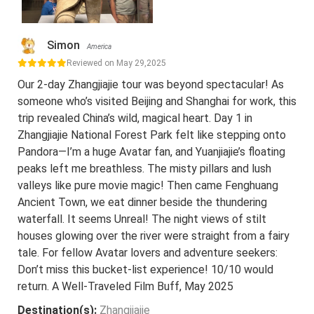
Simon
America
Reviewed on May 29,2025
Our 2-day Zhangjiajie tour was beyond spectacular! As
someone who’s visited Beijing and Shanghai for work, this
trip revealed China’s wild, magical heart. Day 1 in
Zhangjiajie National Forest Park felt like stepping onto
Pandora—I’m a huge Avatar fan, and Yuanjiajie’s floating
peaks left me breathless. The misty pillars and lush
valleys like pure movie magic! Then came Fenghuang
Ancient Town, we eat dinner beside the thundering
waterfall. It seems Unreal! The night views of stilt
houses glowing over the river were straight from a fairy
tale. For fellow Avatar lovers and adventure seekers:
Don’t miss this bucket-list experience! 10/10 would
return. A Well-Traveled Film Buff, May 2025
Destination(s):
Zhangjiajie