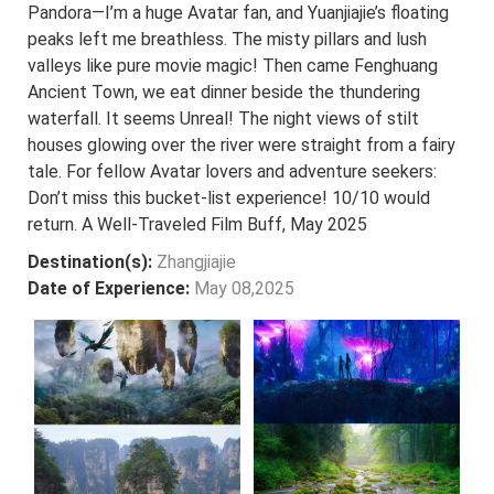
Pandora—I’m a huge Avatar fan, and Yuanjiajie’s floating
peaks left me breathless. The misty pillars and lush
valleys like pure movie magic! Then came Fenghuang
Ancient Town, we eat dinner beside the thundering
waterfall. It seems Unreal! The night views of stilt
houses glowing over the river were straight from a fairy
tale. For fellow Avatar lovers and adventure seekers:
Don’t miss this bucket-list experience! 10/10 would
return. A Well-Traveled Film Buff, May 2025
Destination(s):
Zhangjiajie
Date of Experience:
May 08,2025