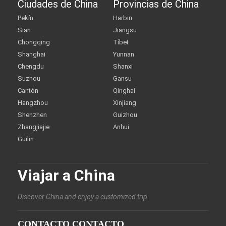
Ciudades de China
Provincias de China
Pekín
Harbin
Sian
Jiangsu
Chongqing
Tíbet
Shanghai
Yunnan
Chengdu
Shanxi
Suzhou
Gansu
Cantón
Qinghai
Hangzhou
Xinjiang
Shenzhen
Guizhou
Zhangjiajie
Anhui
Guilin
Viajar a China
Discover China and enjoy a customized trip.
CONTACTO CONTACTO