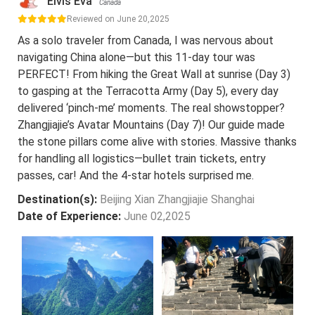
Elvis Eva
Canada
Reviewed on June 20,2025
As a solo traveler from Canada, I was nervous about
navigating China alone—but this 11-day tour was
PERFECT! From hiking the Great Wall at sunrise (Day 3)
to gasping at the Terracotta Army (Day 5), every day
delivered ‘pinch-me’ moments. The real showstopper?
Zhangjiajie’s Avatar Mountains (Day 7)! Our guide made
the stone pillars come alive with stories. Massive thanks
for handling all logistics—bullet train tickets, entry
passes, car! And the 4-star hotels surprised me.
Destination(s):
Beijing Xian Zhangjiajie Shanghai
Date of Experience:
June 02,2025