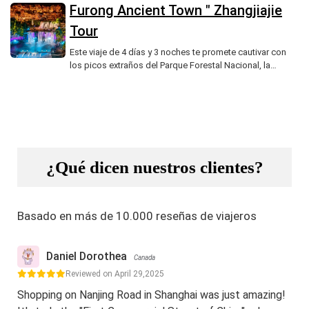
Furong Ancient Town " Zhangjiajie
Tour
Este viaje de 4 días y 3 noches te promete cautivar con
los picos extraños del Parque Forestal Nacional, la
impresionante ruta de la montaña Tianmen cortando a
través de las nubes, y la encantadora mezcla de
arquitectura antigua, cultura Tujia, cocina local y folklore
en Furong Antigua Ciudad.
¿Qué dicen nuestros clientes?
Basado en más de 10.000 reseñas de viajeros
Daniel Dorothea
Canada
Reviewed on April 29,2025
Shopping on Nanjing Road in Shanghai was just amazing!