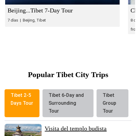
Beijing...Tibet 7-Day Tour
Ch
7 días | Beijing, Tibet
8 
fr
Popular Tibet City Trips
Tibet 2-5
Tibet 6-Day and
Tibet
Days Tour
Surrounding
Group
Tour
Tour
Visita del templo budista