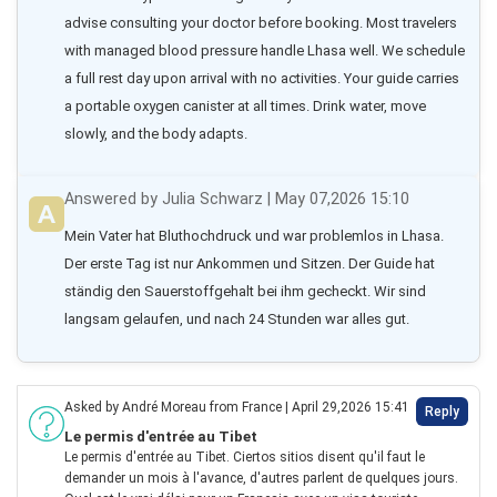
advise consulting your doctor before booking. Most travelers 
with managed blood pressure handle Lhasa well. We schedule 
a full rest day upon arrival with no activities. Your guide carries 
a portable oxygen canister at all times. Drink water, move 
slowly, and the body adapts.
Answered by Julia Schwarz | May 07,2026 15:10
Mein Vater hat Bluthochdruck und war problemlos in Lhasa. 
Der erste Tag ist nur Ankommen und Sitzen. Der Guide hat 
ständig den Sauerstoffgehalt bei ihm gecheckt. Wir sind 
langsam gelaufen, und nach 24 Stunden war alles gut.
Asked by André Moreau from France | April 29,2026 15:41
Reply
Le permis d'entrée au Tibet
Le permis d'entrée au Tibet. Ciertos sitios disent qu'il faut le
demander un mois à l'avance, d'autres parlent de quelques jours.