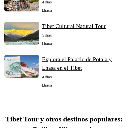
4 días
Lhasa
Tibet Cultural Natural Tour
5 días
Lhasa
Explora el Palacio de Potala y
Lhasa en el Tíbet
4 días
Lhasa
Tibet Tour y otros destinos populares: