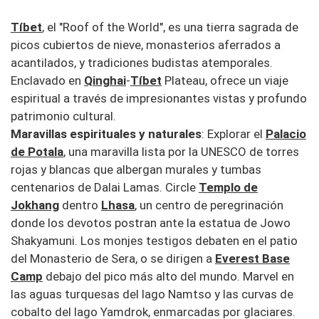
Tíbet
, el "Roof of the World", es una tierra sagrada de
picos cubiertos de nieve, monasterios aferrados a
acantilados, y tradiciones budistas atemporales.
Enclavado en
Qinghai
-
Tíbet
Plateau, ofrece un viaje
espiritual a través de impresionantes vistas y profundo
patrimonio cultural.
Maravillas espirituales y naturales
: Explorar el
Palacio
de Potala
, una maravilla lista por la UNESCO de torres
rojas y blancas que albergan murales y tumbas
centenarios de Dalai Lamas. Circle
Templo de
Jokhang
dentro
Lhasa
, un centro de peregrinación
donde los devotos postran ante la estatua de Jowo
Shakyamuni. Los monjes testigos debaten en el patio
del Monasterio de Sera, o se dirigen a
Everest Base
Camp
debajo del pico más alto del mundo. Marvel en
las aguas turquesas del lago Namtso y las curvas de
cobalto del lago Yamdrok, enmarcadas por glaciares.