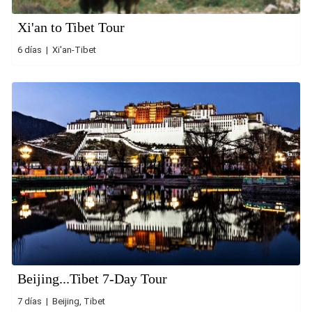
Xi'an to Tibet Tour
6 días | Xi'an-Tibet
Beijing...Tibet 7-Day Tour
7 días | Beijing, Tibet