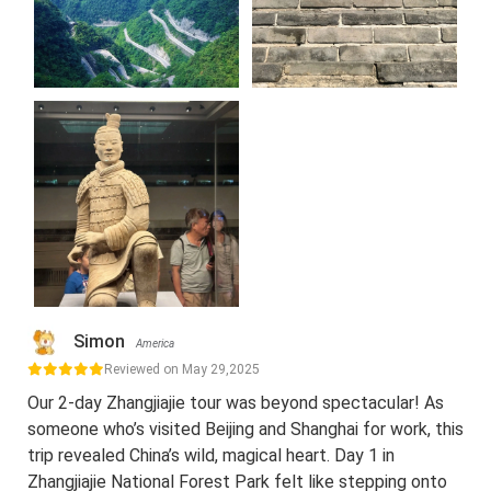
Simon
America
Reviewed on May 29,2025
Our 2-day Zhangjiajie tour was beyond spectacular! As
someone who’s visited Beijing and Shanghai for work, this
trip revealed China’s wild, magical heart. Day 1 in
Zhangjiajie National Forest Park felt like stepping onto