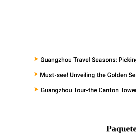
Guangzhou Travel Seasons: Picking
Your Trip
Must-see! Unveiling the Golden Sea
Guangzhou
Guangzhou Tour-the Canton Towe
Paquete