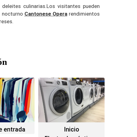
deleites culinarias.
Los visitantes pueden
 nocturno
Cantonese Opera
rendimientos
reses.
ón
e entrada
Inicio