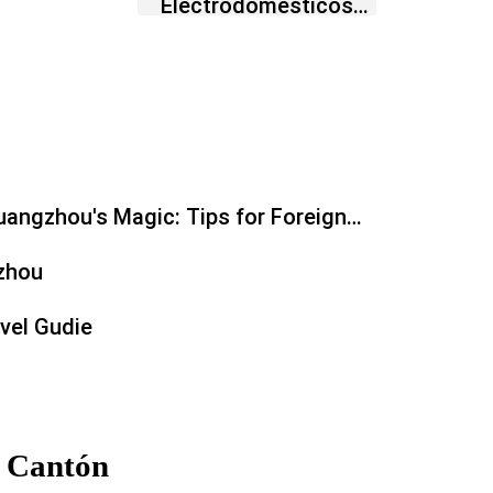
Electrodomésticos
Lugar
angzhou's Magic: Tips for Foreign
zhou
vel Gudie
l Cantón