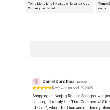
Tome Metro Line 8 y salga en la salida A de
Tome Met
Xingang East Road
de Pazh
Daniel Dorothea
Canada
Reviewed on April 29,2025
Shopping on Nanjing Road in Shanghai was jus
amazing! It's truly the "First Commercial Str
of China", where tradition and modernity blen