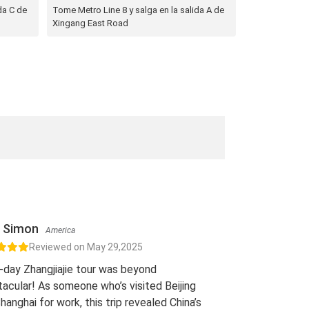
da C de
Tome Metro Line 8 y salga en la salida A de
Xingang East Road
Simon
America
Reviewed on May 29,2025
-day Zhangjiajie tour was beyond
acular! As someone who’s visited Beijing
hanghai for work, this trip revealed China’s