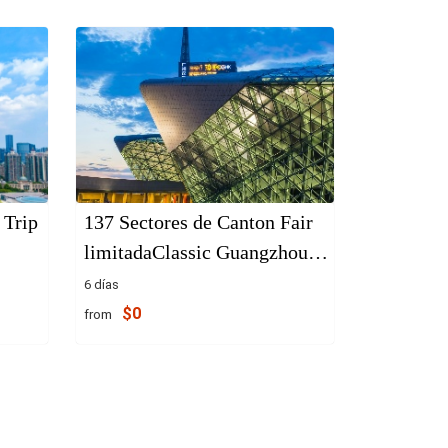
 Trip
137 Sectores de Canton Fair
limitadaClassic Guangzhou
Tours
6 días
$0
from