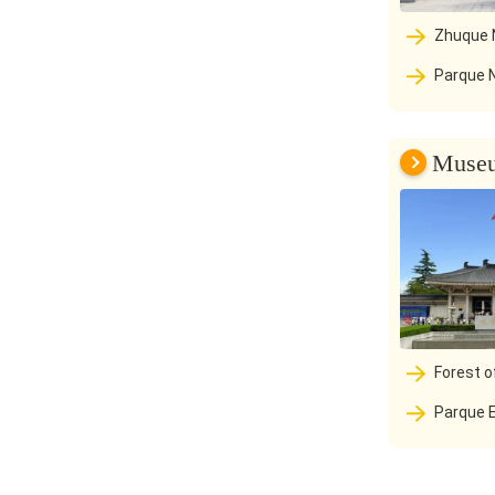
Zhuque N
Parque Nacional de Humedales Xian
Chanba
Muse
Forest 
Parque E