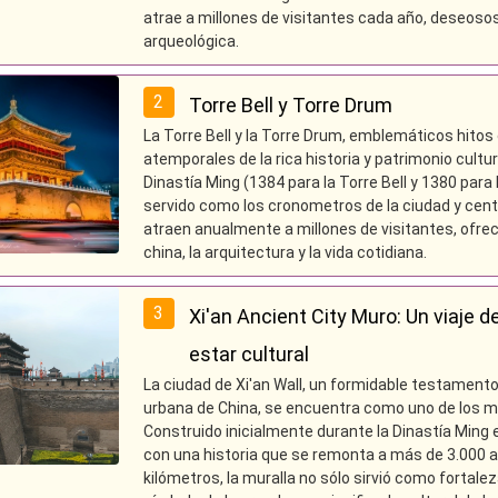
atrae a millones de visitantes cada año, deseosos
arqueológica.
2
Torre Bell y Torre Drum
La Torre Bell y la Torre Drum, emblemáticos hitos 
atemporales de la rica historia y patrimonio cultu
Dinastía Ming (1384 para la Torre Bell y 1380 para
servido como los cronometros de la ciudad y centr
atraen anualmente a millones de visitantes, ofrec
china, la arquitectura y la vida cotidiana.
3
Xi'an Ancient City Muro: Un viaje de
estar cultural
La ciudad de Xi'an Wall, un formidable testamento a
urbana de China, se encuentra como uno de los 
Construido inicialmente durante la Dinastía Ming en
con una historia que se remonta a más de 3.000 a
kilómetros, la muralla no sólo sirvió como fortale