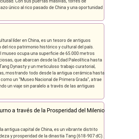
a ciudad. Con sus puertas masivas, torres de
istazo único al rico pasado de China y una oportunidad
ltural líder en China, es un tesoro de antiguos
el rico patrimonio histórico y cultural del país.
 el museo ocupa una superficie de 65.000 metros
ciosas, que abarcan desde la Edad Paleolítica hasta
 Tang Dynasty y un meticuloso trabajo curatorial,
as, mostrando todo desde la antigua cerámica hasta
o como un "Museo Nacional de Primera Grada", atrae
o un viaje sin paralelo a través de las antiguas
urno a través de la Prosperidad del Milenio
a antigua capital de China, es un vibrante distrito
ndeza y prosperidad de la dinastía Tang (618-907 dC).