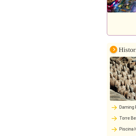
Histor
Daming 
Torre Be
Piscina 