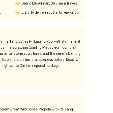
el
través del tiempo desde Silk Road Budista
Barrio Musulmán: Un viaje a través de
Chantes a la Grandeza de la dinastía Tang
s of
la vida vital de Chang'an a través de mil
Ejército de Terracotta: Un ejército
he
años de vida callejera
la de
subterráneo que ha guardado durante
dos mil años
s the Tang Dynasty Huaqing Pool with its thermal
egends, the sprawling Qianling Mausoleum complex
mental stone sculptures, and the serene Daming
rts, blend architectural splendor, natural beauty,
sights into China’s imperial heritage.
 ancient Great Wild Goose Pagoda with its Tang