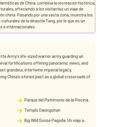
máticas de China, combina la recreación histórica,
urales, ofreciendo a los visitantes un viaje de
ación china. Pasando por una vasta zona, muestra los
 culturales de la dinastía Tang, por lo que es un
s e internacionales.
otta Army’s life-sized warrior army guarding an
ieval fortifications offering panoramic views, and
t grandeur, intertwine imperial legacy,
ving China’s storied past as a global crossroads of
Parque del Patrimonio de la Piscina
Qujiang
Templo Daxingshan
Big Wild Goose Pagoda: Un viaje a