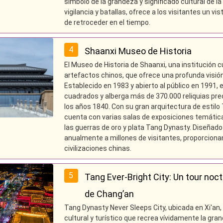
símbolo de la grandeza y significado cultural de l
vigilancia y batallas, ofrece a los visitantes un v
de retroceder en el tiempo.
4
Shaanxi Museo de Historia
El Museo de Historia de Shaanxi, una institución cu
artefactos chinos, que ofrece una profunda visión d
Establecido en 1983 y abierto al público en 1991,
cuadrados y alberga más de 370.000 reliquias pre
los años 1840. Con su gran arquitectura de estilo
cuenta con varias salas de exposiciones temátic
las guerras de oro y plata Tang Dynasty. Diseñad
anualmente a millones de visitantes, proporcionand
civilizaciones chinas.
5
Tang Ever-Bright City: Un tour noct
de Chang’an
Tang Dynasty Never Sleeps City, ubicada en Xi'an, l
cultural y turístico que recrea vívidamente la gra