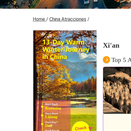
Home
/
China Atracciones
/
Xi'an
Top 5 A