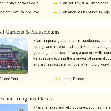
nocturno a través de la Prosperidad d
Xi'an Bell Tower: A Time Space
Milenio de Chang’an
tiempo de la mañana Bell
Dialogue between Six Centndred Year
Xi'an Ancient City Muro: Un viaje
vening Drum Beating al pulso
Morning Bell and Evening Drum and t
 de memoria histórica china
desde la fortaleza militar hasta la sa
Ancient and Modern Central Axis
estar cultural
ial Gardens & Mausoleums
Xi’an’s imperial gardens and mausoleums, such a
springs and historic pavilions linked to royal l
guarding the tombs of Tang emperors with monu
Palace ruins evoking the grandeur of imperial cou
and archaeological mystique, offering profound in
Palace Park
Huaqing Palace
s and Religious Places
Xi’an’s temples and religious sites, such as the