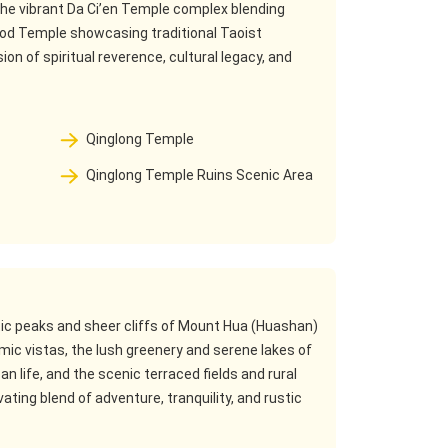
the vibrant Da Ci’en Temple complex blending
God Temple showcasing traditional Taoist
ion of spiritual reverence, cultural legacy, and
Qinglong Temple
Qinglong Temple Ruins Scenic Area
atic peaks and sheer cliffs of Mount Hua (Huashan)
amic vistas, the lush greenery and serene lakes of
n life, and the scenic terraced fields and rural
ating blend of adventure, tranquility, and rustic