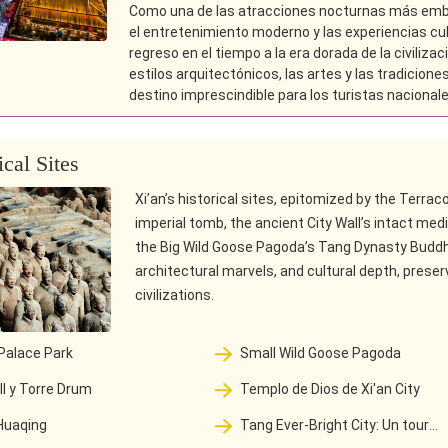
Como una de las atracciones nocturnas más emble
el entretenimiento moderno y las experiencias cult
regreso en el tiempo a la era dorada de la civiliz
estilos arquitectónicos, las artes y las tradiciones
destino imprescindible para los turistas nacionale
ical Sites
Xi’an’s historical sites, epitomized by the Terrac
imperial tomb, the ancient City Wall’s intact med
the Big Wild Goose Pagoda’s Tang Dynasty Buddhis
architectural marvels, and cultural depth, preser
civilizations.
Palace Park
Small Wild Goose Pagoda
ll y Torre Drum
Templo de Dios de Xi'an City
Huaqing
Tang Ever-Bright City: Un tour