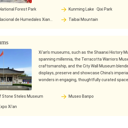
ational Forest Park
Kunming Lake · Qixi Park
Taibai Mountain
ums
Xi’an’s museums, such as the Shaanxi History Mu
spanning millennia, the Terracotta Warriors Mus
craftsmanship, and the City Wall Museum blending
displays, preserve and showcase China’s imperial
wonders in engaging, thoughtfully curated space
of Stone Steles Museum
Museo Banpo
xpo Xi'an