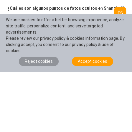
¿Cuáles son algunos puntos de fotos ocultos en Shanghai?
ES
Los tejados de Tianzifang, el Old Millfun de 1933 y el área postindustrial 
We use cookies to offer a better browsing experience, analyze
Yangpu Binjiang ofrecen vibraciones urbanas únicas.
site traffic, personalize content, and servetargeted
advertisements.
Please review our privacy policy & cookies information page. By
clicking accept,you consent to our privacy policy & use of
Hacer una pregunta
cookies.
Reject cookies
Accept cookies
Resumen de la pregunta (100 caracteres)
Detalles (opcionales) (2.000 caracteres)
Nombre