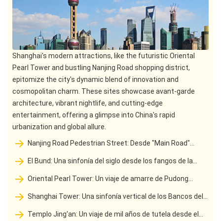
Shanghai's modern attractions, like the futuristic Oriental
Pearl Tower and bustling Nanjing Road shopping district,
epitomize the city's dynamic blend of innovation and
cosmopolitan charm. These sites showcase avant-garde
architecture, vibrant nightlife, and cutting-edge
entertainment, offering a glimpse into China's rapid
urbanization and global allure.
Nanjing Road Pedestrian Street: Desde "Main Road"
hasta la prosperidad del siglo de la calle comercial No 1 de
El Bund: Una sinfonía del siglo desde los fangos de la
China
orilla del río hasta la calle de la pared oriental
Oriental Pearl Tower: Un viaje de amarre de Pudong
Blueprint a la ventana del mundo
Shanghai Tower: Una sinfonía vertical de los Bancos del
Río Huangpu a la Cumbre de las Nubes
Templo Jing'an: Un viaje de mil años de tutela desde el