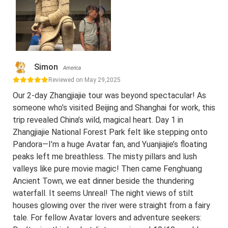
Simon
America
Reviewed on May 29,2025
Our 2-day Zhangjiajie tour was beyond spectacular! As
someone who’s visited Beijing and Shanghai for work, this
trip revealed China’s wild, magical heart. Day 1 in
Zhangjiajie National Forest Park felt like stepping onto
Pandora—I’m a huge Avatar fan, and Yuanjiajie’s floating
peaks left me breathless. The misty pillars and lush
valleys like pure movie magic! Then came Fenghuang
Ancient Town, we eat dinner beside the thundering
waterfall. It seems Unreal! The night views of stilt
houses glowing over the river were straight from a fairy
tale. For fellow Avatar lovers and adventure seekers: