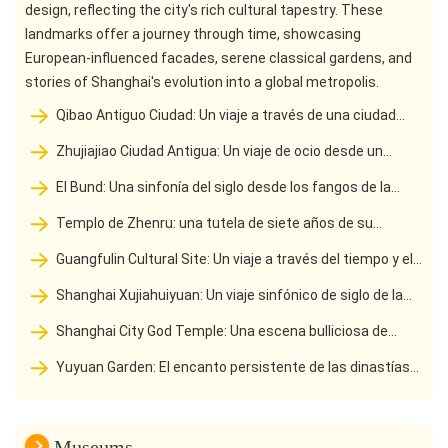
design, reflecting the city's rich cultural tapestry. These
landmarks offer a journey through time, showcasing
European-influenced facades, serene classical gardens, and
stories of Shanghai's evolution into a global metropolis.
Qibao Antiguo Ciudad: Un viaje a través de una ciudad
antigua urbana que ha surgido de una leyenda de mil años
Zhujiajiao Ciudad Antigua: Un viaje de ocio desde un
transporte por canales de mil años Hub al salón de las
El Bund: Una sinfonía del siglo desde los fangos de la
ciudades de Shanghai
orilla del río hasta la calle de la pared oriental
Templo de Zhenru: una tutela de siete años de su
dinastía original de Yuan Hall to its Transformation into an
Guangfulin Cultural Site: Un viaje a través del tiempo y el
Urban Zen Forest
espacio para explorar las raíces de la civilización de 6.000
Shanghai Xujiahuiyuan: Un viaje sinfónico de siglo de la
años de Shanghai
fuente de la cultura de Shanghai
Shanghai City God Temple: Una escena bulliciosa de
siglos de antiguos santuarios al salón de la cultura de estilo
Yuyuan Garden: El encanto persistente de las dinastías
Shanghai
Ming y Qing en Jiangnan y la tendencia moderna de la cultura
china en una metrópolis
Museums