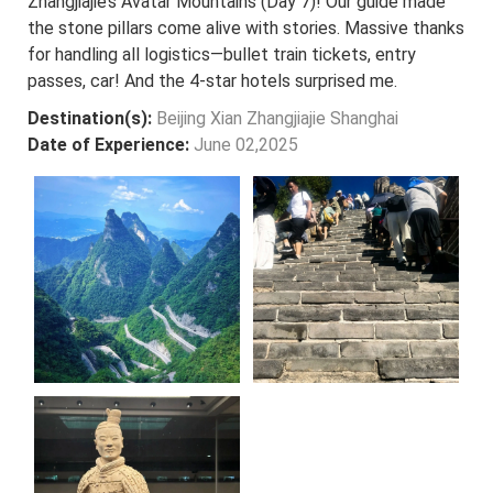
Zhangjiajie’s Avatar Mountains (Day 7)! Our guide made
the stone pillars come alive with stories. Massive thanks
for handling all logistics—bullet train tickets, entry
passes, car! And the 4-star hotels surprised me.
Destination(s):
Beijing Xian Zhangjiajie Shanghai
Date of Experience:
June 02,2025