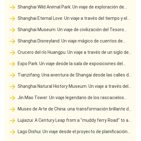
antiguo templo de Chiwu a un bosque zen urbano
Shanghai Wild Animal Park: Un viaje de exploración de
Oasis Urbanas al Reino Natural
Shanghai Eternal Love: Un viaje a través del tiempo y el
espacio de leyendas del escenario a recuerdos urbanos
Shanghai Museum: Un viaje de civilización del Tesoro
Histórico al Palacio de Arte
Shanghai Disneyland: Un viaje mágico de cuentos de
hadas a un mundo maravilloso de la vida real
Crucero del río Huangpu: Un viaje a través de un siglo de
esplendor de las corrientes de la aldea de pesca a un puerto
Expo Park: Un viaje desde la sala de exposiciones del
oriental importante
mundo hasta el nuevo hito cultural de la ciudad
Tianzifang: Una aventura de Shangai desde las calles de
Sttyle a los distritos de arte
Shanghai Natural History Museum: Un viaje a través del
tiempo y el espacio de la exploración natural a la épica de la
Jin Mao Tower: Un viaje legendario de los rascacielos
vida
chinos Tocando el cielo
Museo de Arte de China: una transformación brillante de
la corona Expo al palacio de arte
Lujiazui: A Century Leap from a "muddy ferry Road" to a
Global financial Center
Lago Dishui: Un viaje desde el proyecto de planificación
hasta el corazón azul de la nueva ciudad costera