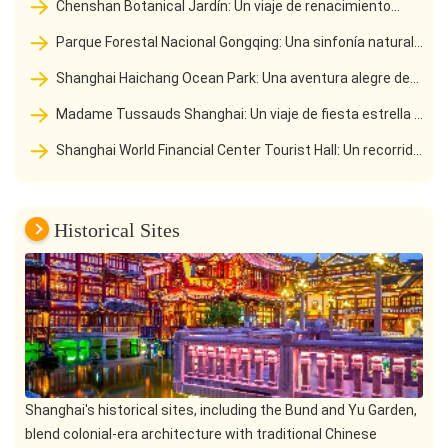
Chenshan Botanical Jardín: Un viaje de renacimiento
verde de la mina abandonada al santuario ecológico
Parque Forestal Nacional Gongqing: Una sinfonía natural
de la enfermería juvenil al corazón verde urbano
Shanghai Haichang Ocean Park: Una aventura alegre de
los reinos profundos y polares
Madame Tussauds Shanghai: Un viaje de fiesta estrella a
través del tiempo y el espacio
Shanghai World Financial Center Tourist Hall: Un recorrido
nublado por la cima de la ciudad
Historical Sites
Shanghai's historical sites, including the Bund and Yu Garden,
blend colonial-era architecture with traditional Chinese