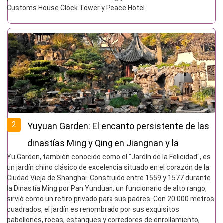
Customs House Clock Tower y Peace Hotel.
2
Yuyuan Garden: El encanto persistente de las
dinastías Ming y Qing en Jiangnan y la
Yu Garden, también conocido como el "Jardín de la Felicidad", es
tendencia moderna de la cultura china en una
un jardín chino clásico de excelencia situado en el corazón de la
metrópolis
Ciudad Vieja de Shanghai. Construido entre 1559 y 1577 durante
la Dinastía Ming por Pan Yunduan, un funcionario de alto rango,
sirvió como un retiro privado para sus padres. Con 20.000 metros
cuadrados, el jardín es renombrado por sus exquisitos
pabellones, rocas, estanques y corredores de enrollamiento,