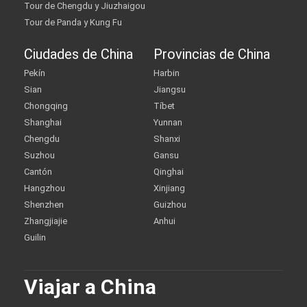
Tour de Chengdu y Jiuzhaigou
Tour de Panda y Kung Fu
Ciudades de China
Provincias de China
Pekín
Harbin
Sian
Jiangsu
Chongqing
Tíbet
Shanghai
Yunnan
Chengdu
Shanxi
Suzhou
Gansu
Cantón
Qinghai
Hangzhou
Xinjiang
Shenzhen
Guizhou
Zhangjiajie
Anhui
Guilin
Viajar a China