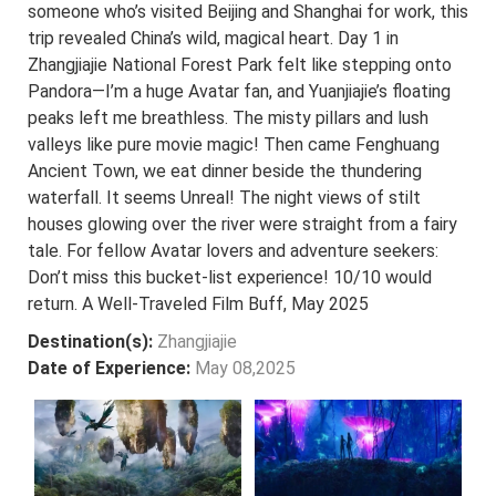
someone who’s visited Beijing and Shanghai for work, this
trip revealed China’s wild, magical heart. Day 1 in
Zhangjiajie National Forest Park felt like stepping onto
Pandora—I’m a huge Avatar fan, and Yuanjiajie’s floating
peaks left me breathless. The misty pillars and lush
valleys like pure movie magic! Then came Fenghuang
Ancient Town, we eat dinner beside the thundering
waterfall. It seems Unreal! The night views of stilt
houses glowing over the river were straight from a fairy
tale. For fellow Avatar lovers and adventure seekers:
Don’t miss this bucket-list experience! 10/10 would
return. A Well-Traveled Film Buff, May 2025
Destination(s):
Zhangjiajie
Date of Experience:
May 08,2025