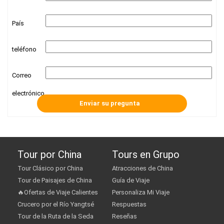
País
teléfono
Correo
electrónico
Tour por China
Tours en Grupo
Tour Clásico por China
Atracciones de China
Tour de Paisajes de China
Guía de Viaje
🔥Ofertas de Viaje Calientes
Personaliza Mi Viaje
Crucero por el Río Yangtsé
Respuestas
Tour de la Ruta de la Seda
Reseñas