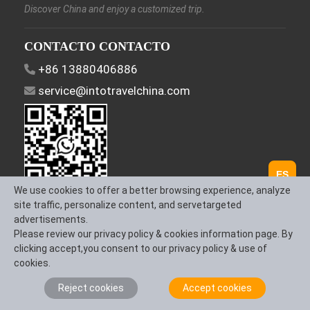
Discover China and enjoy a customized trip.
CONTACTO CONTACTO
+86 13880406886
service@intotravelchina.com
ES
We use cookies to offer a better browsing experience, analyze
Síguenos
site traffic, personalize content, and servetargeted
advertisements.
Please review our privacy policy & cookies information page. By
clicking accept,you consent to our privacy policy & use of
cookies.
Sobre Nosotros
Contáctanos
Términos y
Reject cookies
Accept cookies
Condiciones
Política de Privacidad