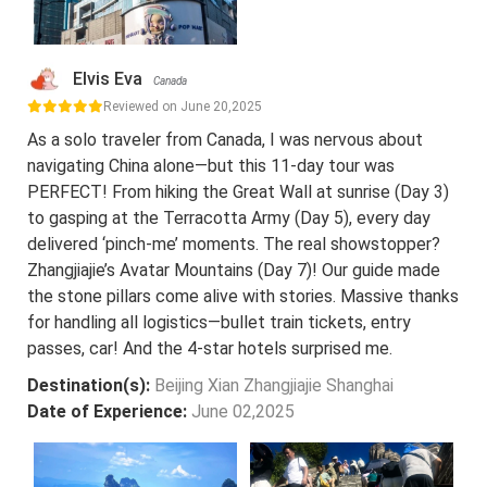
Elvis Eva
Canada
Reviewed on June 20,2025
As a solo traveler from Canada, I was nervous about
navigating China alone—but this 11-day tour was
PERFECT! From hiking the Great Wall at sunrise (Day 3)
to gasping at the Terracotta Army (Day 5), every day
delivered ‘pinch-me’ moments. The real showstopper?
Zhangjiajie’s Avatar Mountains (Day 7)! Our guide made
the stone pillars come alive with stories. Massive thanks
for handling all logistics—bullet train tickets, entry
passes, car! And the 4-star hotels surprised me.
Destination(s):
Beijing Xian Zhangjiajie Shanghai
Date of Experience:
June 02,2025