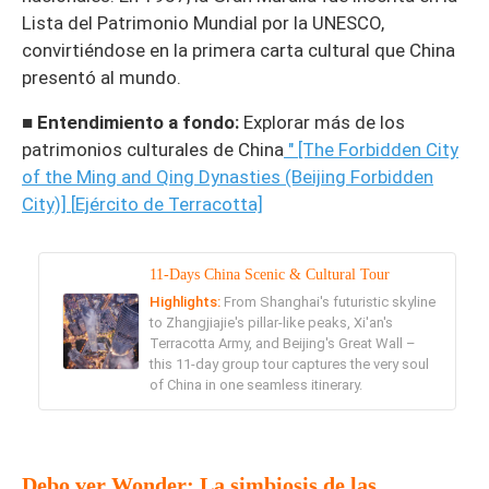
Lista del Patrimonio Mundial por la UNESCO,
convirtiéndose en la primera carta cultural que China
presentó al mundo.
■ Entendimiento a fondo:
Explorar más de los
patrimonios culturales de China
" [The Forbidden City
of the Ming and Qing Dynasties (Beijing Forbidden
City)]
[
Ejército de Terracotta]
11-Days China Scenic & Cultural Tour
Highlights:
From Shanghai's futuristic skyline
to Zhangjiajie's pillar-like peaks, Xi'an's
Terracotta Army, and Beijing's Great Wall –
this 11-day group tour captures the very soul
of China in one seamless itinerary.
Debo ver Wonder: La simbiosis de las