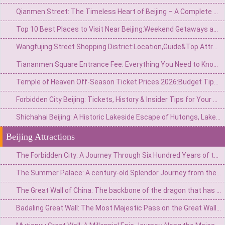
Qianmen Street: The Timeless Heart of Beijing – A Complete Guide to History, Culture, and Authentic Flavors
Top 10 Best Places to Visit Near Beijing:Weekend Getaways and Day Trip
Wangfujing Street Shopping District:Location,Guide&Top Attractions in Beijing
Tiananmen Square Entrance Fee: Everything You Need to Know Before Visiting
Temple of Heaven Off-Season Ticket Prices 2026:Budget Tips,Discounts&Best Times to Visit
Forbidden City Beijing: Tickets, History & Insider Tips for Your Visit
Shichahai Beijing: A Historic Lakeside Escape of Hutongs, Lakes, and Nightlife
Beijing Attractions
The Forbidden City: A Journey Through Six Hundred Years of the Imperial City's Vicissitudes
The Summer Palace: A century-old Splendor Journey from the Imperial Garden to the People's Park
The Great Wall of China: The backbone of the dragon that has guarded China for two thousand years
Badaling Great Wall: The Most Majestic Pass on the Great Wall of China