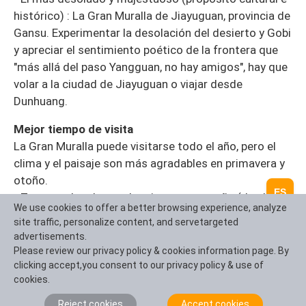
histórico) : La Gran Muralla de Jiayuguan, provincia de
Gansu. Experimentar la desolación del desierto y Gobi
y apreciar el sentimiento poético de la frontera que
"más allá del paso Yangguan, no hay amigos", hay que
volar a la ciudad de Jiayuguan o viajar desde
Dunhuang.
Mejor tiempo de visita
La Gran Muralla puede visitarse todo el año, pero el
clima y el paisaje son más agradables en primavera y
otoño.
ES
- Temporadas de oro de primavera y otoño (de abril a
We use cookies to offer a better browsing experience, analyze
mayo, septiembre a octubre) : Temperatura moderada,
site traffic, personalize content, and servetargeted
brisa suave y sol brillante. En primavera, las flores de
advertisements.
montaña están en plena floración, y en otoño, los
Please review our privacy policy & cookies information page. By
bosques se ablan con colores. Estos son los mejores
clicking accept,you consent to our privacy policy & use of
cookies.
tiempos para practicar senderismo y fotografía.
- Temporada de verano (junio a agosto) : La hierba y
Reject cookies
Accept cookies