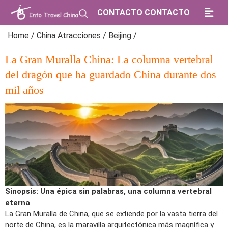
CONTACTO CONTACTO
Home
/
China Atracciones
/
Beijing
/
La Gran Muralla China: La columna vertebral
del dragón que ha guardado China durante dos
mil años
Sinopsis: Una épica sin palabras, una columna vertebral
eterna
La Gran Muralla de China, que se extiende por la vasta tierra del
norte de China, es la maravilla arquitectónica más magnífica y