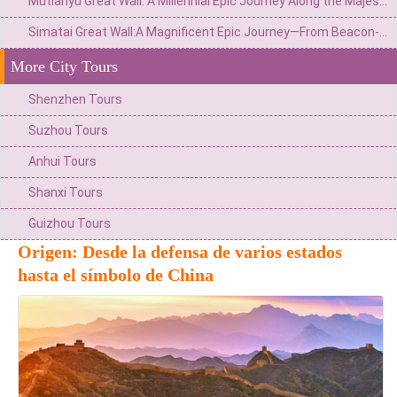
Mutianyu Great Wall: A Millennial Epic Journey Along the Majestic Pass
Simatai Great Wall:A Magnificent Epic Journey—From Beacon-Lit Frontier to Starry Night Tours
More City Tours
Shenzhen Tours
Suzhou Tours
Anhui Tours
Shanxi Tours
Guizhou Tours
Origen: Desde la defensa de varios estados
hasta el símbolo de China