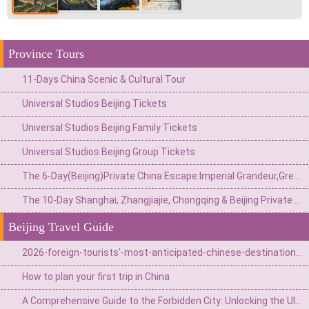
Province Tours
11-Days China Scenic & Cultural Tour
Universal Studios Beijing Tickets
Universal Studios Beijing Family Tickets
Universal Studios Beijing Group Tickets
The 6-Day(Beijing)Private China Escape:Imperial Grandeur,Great Wall&Theme Park Thrills
The 10-Day Shanghai, Zhangjiajie, Chongqing & Beijing Private Tour: Avatar Mountains & Neon Metropolises
Beijing Travel Guide
2026-foreign-tourists'-most-anticipated-chinese-destinations (Jan-Jun 2026)
How to plan your first trip in China
A Comprehensive Guide to the Forbidden City: Unlocking the Ultimate Secrets of the 600-Year-Old Palace