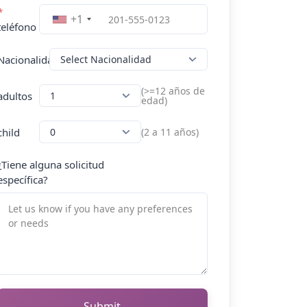
*
+1
teléfono
Nacionalidad
(>=12 años de
adultos
edad)
child
(2 a 11 años)
¿Tiene alguna solicitud
específica?