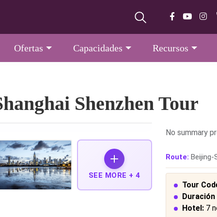
Ofertas
Capacidades
Recursos
y Shanghai Shenzhen Tour
No summary pr
Route:
Beijing
SEE MORE +
4
Tour Cod
Duración d
Hotel:
7 n