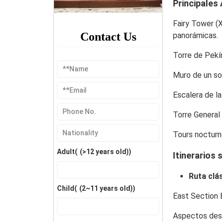
Principales
Fairy Tower (X
Contact Us
panorámicas.
Torre de Pekí
Muro de un so
Escalera de la
Torre General 
Tours noctur
Adult(
(>12 years old)
)
Itinerarios
Ruta clá
Child(
(2~11 years old)
)
East Section 
Aspectos de