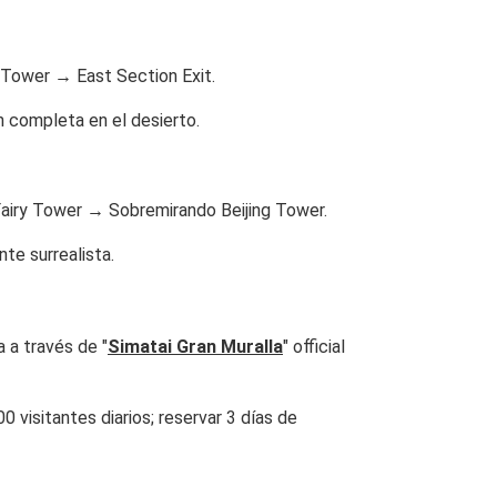
Tower → East Section Exit.
n completa en el desierto.
airy Tower → Sobremirando Beijing Tower.
te surrealista.
a a través de "
Simatai Gran Muralla
" official
0 visitantes diarios; reservar 3 días de