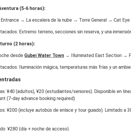
Aventura (5-6 horas)
:
Entrance → La escalera de la nube → Torre General → Cat Eye 
stacados
: Extremo terreno, secciones sin reserva, y una inmersió
turno (2 horas)
:
noche desde
Gubei Water Town
→ Illuminated East Section → F
stacados
: Iluminación mágica, temperaturas más frías y un ambien
entradas
nas
: ¥40 (adultos), ¥20 (estudiantes/seniores). Disponible en líne
t (7-day advance booking required).
nos
: ¥200 (incluye autobús de enlace y tour guiado). Limitado a 30
ado
: ¥280 (día + noche de acceso).