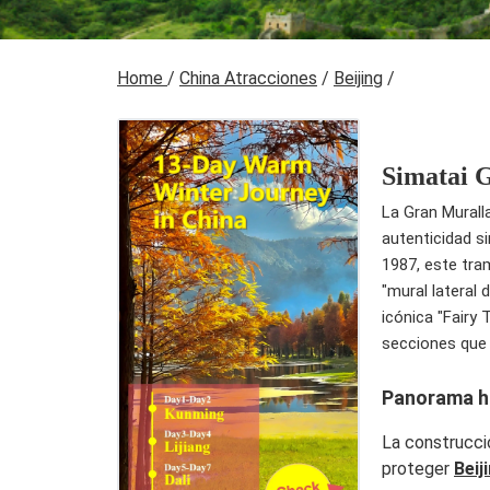
Home
/
China Atracciones
/
Beijing
/
Simatai 
La Gran Murall
autenticidad s
1987, este tra
"mural lateral 
icónica "Fairy
secciones que 
Panorama h
La construcci
proteger
Beij