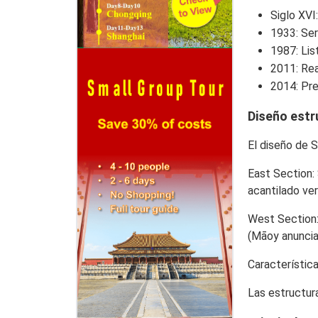
Siglo XVI
1933
: Se
1987
: Li
2011
: Re
2014
: P
Diseño estr
El diseño de 
East Section
:
acantilado ver
West Section
(Māoy anuncia
Característic
Las estructur