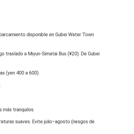
 Aparcamiento disponible en Gubei Water Town
go traslado a Miyun-Simatai Bus (¥20). De Gubei
das (yen 400 a 600).
.
s más tranquilos.
turas suaves. Evite julio–agosto (riesgos de