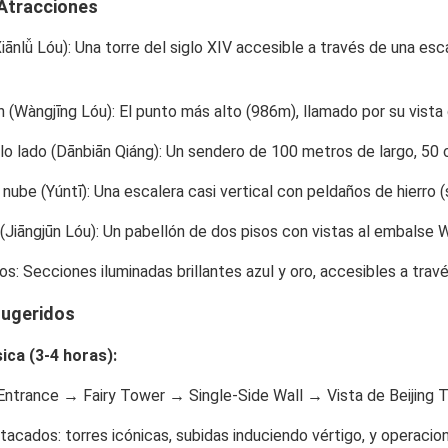
 Atracciones
iānlǚ Lóu)
: Una torre del siglo XIV accesible a través de una es
n (Wàngjīng Lóu)
: El punto más alto (986m), llamado por su vista 
lo lado (Dānbiān Qiáng)
: Un sendero de 100 metros de largo, 50 c
 nube (Yúntī)
: Una escalera casi vertical con peldaños de hierro 
(Jiāngjūn Lóu)
: Un pabellón de dos pisos con vistas al embalse 
nos
: Secciones iluminadas brillantes azul y oro, accesibles a tra
 sugeridos
sica (3-4 horas)
:
Entrance → Fairy Tower → Single-Side Wall → Vista de Beijing 
stacados
: torres icónicas, subidas induciendo vértigo, y operacio