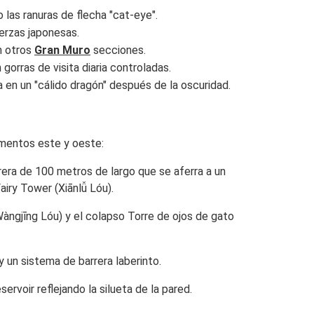
 las ranuras de flecha "cat-eye".
uerzas japonesas.
n otros
Gran Muro
secciones.
gorras de visita diaria controladas.
 en un "cálido dragón" después de la oscuridad.
gmentos este y oeste:
rrera de 100 metros de largo que se aferra a un
airy Tower
(Xiānlǚ Lóu).
àngjīng Lóu) y el colapso
Torre de ojos de gato
y un sistema de barrera laberinto.
servoir
reflejando la silueta de la pared.