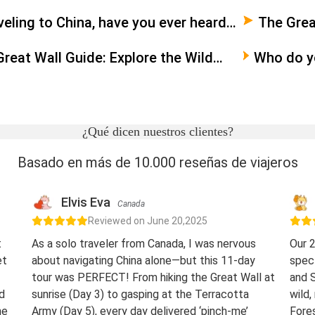
eling to China, have you ever heard
The Grea
ang If you haven't been to the Great
Great Wall Guide: Explore the Wild
Who do yo
 are not a hero？
hina’s Icon
says' no 
¿Qué dicen nuestros clientes?
Basado en más de 10.000 reseñas de viajeros
Elvis Eva
Canada
Reviewed on June 20,2025
t
As a solo traveler from Canada, I was nervous
Our 2
et
about navigating China alone—but this 11-day
spect
tour was PERFECT! From hiking the Great Wall at
and S
d
sunrise (Day 3) to gasping at the Terracotta
wild,
he
Army (Day 5), every day delivered ‘pinch-me’
Fores