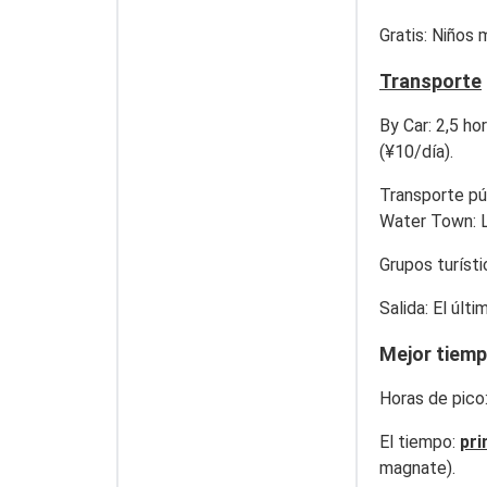
Gratis
: Niños 
Transporte
By Car
: 2,5 h
(¥10/día).
Transporte pú
Water Town: L
Grupos turíst
Salida
: El últ
Mejor tiemp
Horas de pico
El tiempo
:
pr
magnate).