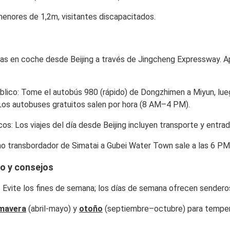
menores de 1,2m, visitantes discapacitados.
oras en coche desde Beijing a través de Jingcheng Expressway.
blico
: Tome el autobús 980 (rápido) de Dongzhimen a Miyun, lue
os autobuses gratuitos salen por hora (8 AM–4 PM).
icos
: Los viajes del día desde Beijing incluyen transporte y entra
imo transbordador de Simatai a Gubei Water Town sale a las 6 PM
o y consejos
: Evite los fines de semana; los días de semana ofrecen sendero
imavera
(abril-mayo) y
otoño
(septiembre–octubre) para tempera