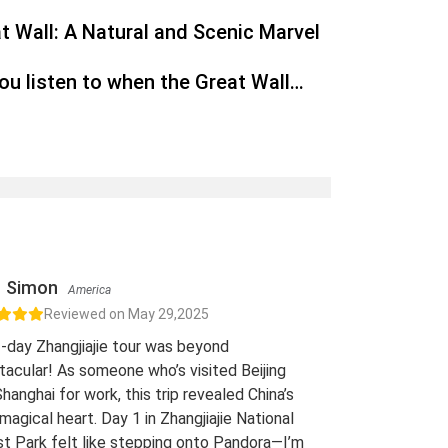
t Wall: A Natural and Scenic Marvel
u listen to when the Great Wall
regrets' versus' regrets'?
Simon
America
Reviewed on May 29,2025
-day Zhangjiajie tour was beyond
acular! As someone who’s visited Beijing
hanghai for work, this trip revealed China’s
 magical heart. Day 1 in Zhangjiajie National
t Park felt like stepping onto Pandora—I’m