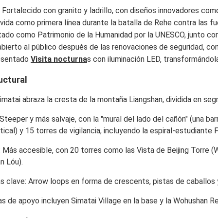
: Fortalecido con granito y ladrillo, con diseños innovadores como
rvida como primera línea durante la batalla de Rehe contra las f
stado como Patrimonio de la Humanidad por la UNESCO, junto co
abierto al público después de las renovaciones de seguridad, con 
resentado
Visita nocturna
s con iluminación LED, transformándola
uctural
Simatai abraza la cresta de la montaña Liangshan, dividida en se
 Steeper y más salvaje, con la "mural del lado del cañón" (una ba
tical) y 15 torres de vigilancia, incluyendo la espiral-estudiante
F
: Más accesible, con 20 torres como las
Vista de Beijing Torre
(W
n Lóu).
as clave
: Arrow loops en forma de crescents, pistas de caballos 
as de apoyo incluyen
Simatai Village
en la base y la
Wohushan Re