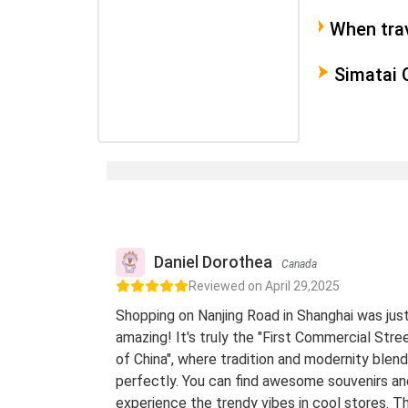
When trav
of the sl
Simatai 
Wall, you
Side of C
Daniel Dorothea
Canada
Reviewed on April 29,2025
Shopping on Nanjing Road in Shanghai was jus
amazing! It's truly the "First Commercial Stre
of China", where tradition and modernity blend
perfectly. You can find awesome souvenirs an
experience the trendy vibes in cool stores. T