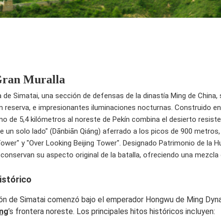
Gran Muralla
a de Simatai, una sección de defensas de la dinastía Ming de China, 
in reserva, e impresionantes iluminaciones nocturnas. Construido e
mo de 5,4 kilómetros al noreste de Pekín combina el desierto resist
de un solo lado" (Dānbiān Qiáng) aferrado a los picos de 900 metros, 
 Tower" y "Over Looking Beijing Tower". Designado Patrimonio de la 
conservan su aspecto original de la batalla, ofreciendo una mezcla
istórico
ón de Simatai comenzó bajo el emperador Hongwu de Ming Dyna
ing
’s frontera noreste. Los principales hitos históricos incluyen: