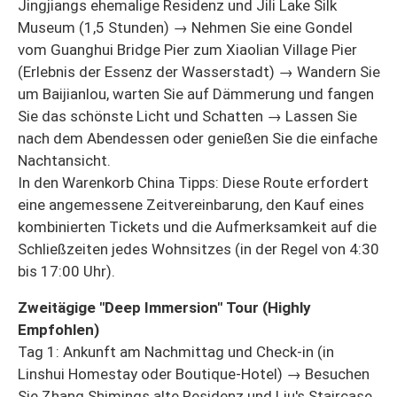
Jingjiangs ehemalige Residenz und Jili Lake Silk
Museum (1,5 Stunden) → Nehmen Sie eine Gondel
vom Guanghui Bridge Pier zum Xiaolian Village Pier
(Erlebnis der Essenz der Wasserstadt) → Wandern Sie
um Baijianlou, warten Sie auf Dämmerung und fangen
Sie das schönste Licht und Schatten → Lassen Sie
nach dem Abendessen oder genießen Sie die einfache
Nachtansicht.
In den Warenkorb China Tipps: Diese Route erfordert
eine angemessene Zeitvereinbarung, den Kauf eines
kombinierten Tickets und die Aufmerksamkeit auf die
Schließzeiten jedes Wohnsitzes (in der Regel von 4:30
bis 17:00 Uhr).
Zweitägige "Deep Immersion" Tour (Highly
Empfohlen)
Tag 1: Ankunft am Nachmittag und Check-in (in
Linshui Homestay oder Boutique-Hotel) → Besuchen
Sie Zhang Shimings alte Residenz und Liu's Staircase,