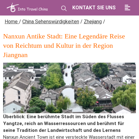
KONTAKT SIE UNS
Home
/
China Sehenswürdigkeiten
/
Zhejiang
/
Nanxun Antike Stadt: Eine Legendäre Reise
von Reichtum und Kultur in der Region
Jiangnan
Überblick: Eine berühmte Stadt im Süden des Flusses
Yangtze, reich an Wasserressourcen und berühmt für
seine Tradition der Landwirtschaft und des Lernens
Nanxun Ancient Town ist eine versteckte Wasserstadt mit einer