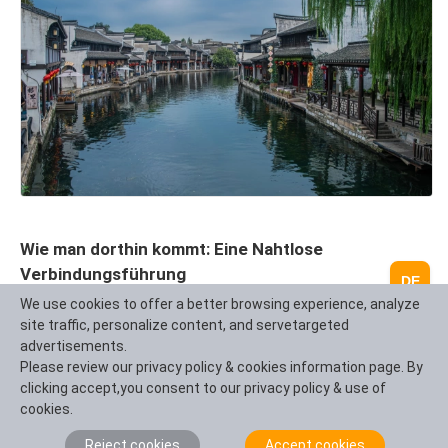
Wie man dorthin kommt: Eine Nahtlose
Verbindungsführung
DE
Nanxun befindet sich im Kernbereich von Jiangsu,
We use cookies to offer a better browsing experience, analyze
Zhejiang und Shanghai, mit bequemen Transport, aber
site traffic, personalize content, and servetargeted
advertisements.
es gibt keinen direkten Bahnhof.
Please review our privacy policy & cookies information page. By
Ausgehend von Shanghai/Hangzhou/Suzhou wird
clicking accept,you consent to our privacy policy & use of
empfohlen, die Hochgeschwindigkeitsbahn + Bus/Kach
cookies.
zu nehmen. Reisetipp: Nehmen Sie die
Reject cookies
Accept cookies