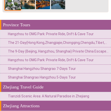
Province Tours
Hangzhou to OMG Park: Private Ride, Drift & Cave Tour
The 21-Day(Hong Kong,Zhangjiajie,Chongqing,Chengdu,Tibet,Shanghai,Suzhou,Hangzhou)Private China Escape:Metropolis to Mystic Roof of the World
The 9-Day (Beijing, Hangzhou, Shanghai) Private China Escape: Imperial Grandeur & Adrenaline Adventures
Hangzhou to OMG Park: Private Ride, Drift & Cave Tour
Shanghai Hangzhou Shangrao 7-Days Tour
Shanghai Shangrao Hangzhou 5-Days Tour
Zhejiang Travel Guide
Tianzidi Scenic Area: A Natural Paradise in Zhejiang
Zhejiang Attractions