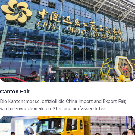
Canton Fair
Die Kantonsmesse, offiziell die China Import and Export Fair,
wird in Guangzhou als größtes und umfassendstes
internationales Handelsereignis Chinas, bekannt für seine
unvergleichliche Skala, vollindustry-Kettenabdeckung und Rolle
als lebenswichtiges Barometer des globalen Handels und der