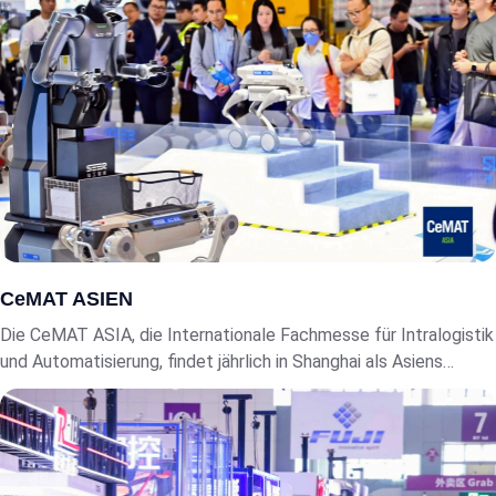
chinesischen Produktionsprowess.
CeMAT ASIEN
Die CeMAT ASIA, die Internationale Fachmesse für Intralogistik
und Automatisierung, findet jährlich in Shanghai als Asiens
führender Fachmesse für Materialhandling und Supply-Chain-
Lösungen statt, die sich durch ihren hochmodernen Fokus auf
intelligente Logistik, Robotikintegration und End-to-End-
Systemautomatisierung auszeichnet.