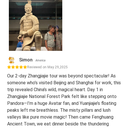
Simon
America
Reviewed on May 29,2025
Our 2-day Zhangjiajie tour was beyond spectacular! As
someone who’s visited Beijing and Shanghai for work, this
trip revealed China’s wild, magical heart. Day 1 in
Zhangjiajie National Forest Park felt like stepping onto
Pandora—I’m a huge Avatar fan, and Yuanjiajie’s floating
peaks left me breathless. The misty pillars and lush
valleys like pure movie magic! Then came Fenghuang
Ancient Town, we eat dinner beside the thundering