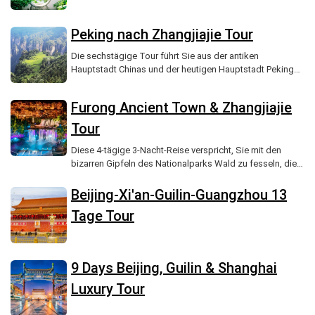
Peking nach Zhangjiajie Tour
Die sechstägige Tour führt Sie aus der antiken
Hauptstadt Chinas und der heutigen Hauptstadt Pekings,
um durch die Verbotene Stadt und den Sommerpalast zu
schlendern und die Echos der Geschichte zu hören.
Furong Ancient Town & Zhangjiajie
Tour
Diese 4-tägige 3-Nacht-Reise verspricht, Sie mit den
bizarren Gipfeln des Nationalparks Wald zu fesseln, die
awe-inspirierende Tianmen Bergbahn durch Wolken
schneiden, und die charmante Mischung aus antiken
Beijing-Xi'an-Guilin-Guangzhou 13
Architektur, Tujia Kultur, lokale Küche und Folklore in
Tage Tour
Furong Ancient Town.
9 Days Beijing, Guilin & Shanghai
Luxury Tour