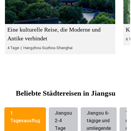
Eine kulturelle Reise, die Moderne und
Kl
Antike verbindet
6 
4 Tage | Hangzhou-Suzhou-Shanghai
Beliebte Städtereisen in Jiangsu
1
Jiangsu
Jiangsu 6-
To
Tagesausflug
2-4
tägige und
du
Tage
umliegende
di