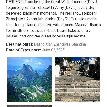
PERFECT! From hiking the Great Wall at sunrise (Day 3)
to gasping at the Terracotta Army (Day 5), every day
delivered ‘pinch-me’ moments. The real showstopper?
Zhangjiajie’s Avatar Mountains (Day 7)! Our guide made
the stone pillars come alive with stories. Massive thanks
for handling all logistics—bullet train tickets, entry
passes, car! And the 4-star hotels surprised me.
Destination(s):
Beijing Xian Zhangjiajie Shanghai
Date of Experience:
June 02,2025