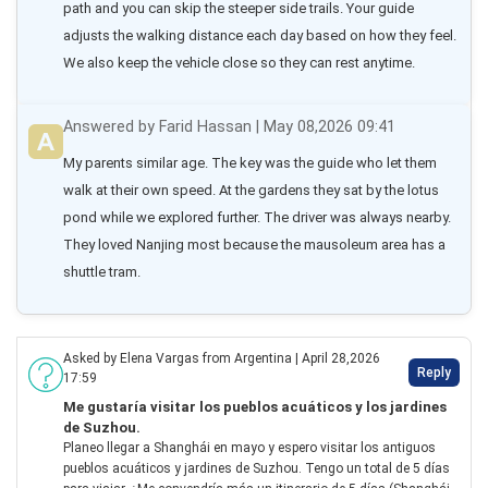
path and you can skip the steeper side trails. Your guide 
adjusts the walking distance each day based on how they feel. 
We also keep the vehicle close so they can rest anytime.
Answered by Farid Hassan | May 08,2026 09:41
My parents similar age. The key was the guide who let them 
walk at their own speed. At the gardens they sat by the lotus 
pond while we explored further. The driver was always nearby. 
They loved Nanjing most because the mausoleum area has a 
shuttle tram.
Asked by Elena Vargas from Argentina | April 28,2026
Reply
17:59
Me gustaría visitar los pueblos acuáticos y los jardines
de Suzhou.
Planeo llegar a Shanghái en mayo y espero visitar los antiguos
pueblos acuáticos y jardines de Suzhou. Tengo un total de 5 días