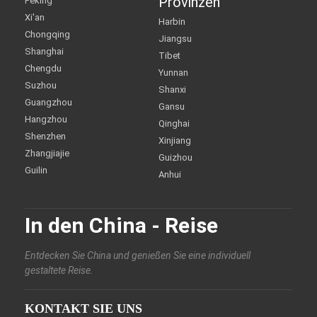
Provinzen
Peking
Xi'an
Harbin
Chongqing
Jiangsu
Shanghai
Tibet
Chengdu
Yunnan
Suzhou
Shanxi
Guangzhou
Gansu
Hangzhou
Qinghai
Shenzhen
Xinjiang
Zhangjiajie
Guizhou
Guilin
Anhui
In den China - Reise
Entdecken Sie China und genießen Sie eine individuell
gestaltete Reise.
KONTAKT SIE UNS