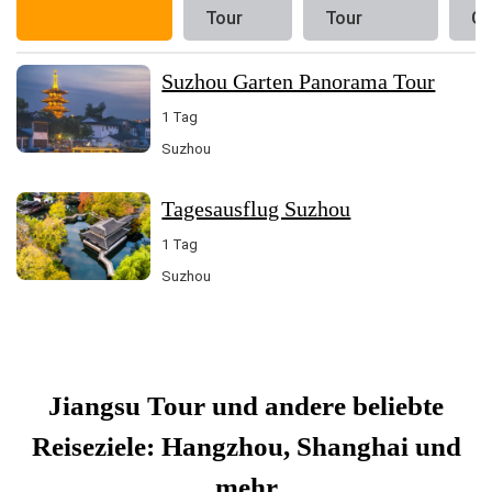
Tour
Tour
Gr
Suzhou Garten Panorama Tour
1 Tag
Suzhou
Tagesausflug Suzhou
1 Tag
Suzhou
Jiangsu Tour und andere beliebte
Reiseziele: Hangzhou, Shanghai und
mehr