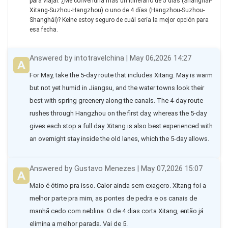
para viajar. ¿Me convendría más un itinerario de 5 días (Shanghái-
Xitang-Suzhou-Hangzhou) o uno de 4 días (Hangzhou-Suzhou-
Shanghái)? Keine estoy seguro de cuál sería la mejor opción para
esa fecha.
Answered by intotravelchina | May 06,2026 14:27
For May, take the 5-day route that includes Xitang. May is warm 
but not yet humid in Jiangsu, and the water towns look their 
best with spring greenery along the canals. The 4-day route 
rushes through Hangzhou on the first day, whereas the 5-day 
gives each stop a full day. Xitang is also best experienced with 
an overnight stay inside the old lanes, which the 5-day allows.
Answered by Gustavo Menezes | May 07,2026 15:07
Maio é ótimo pra isso. Calor ainda sem exagero. Xitang foi a 
melhor parte pra mim, as pontes de pedra e os canais de 
manhã cedo com neblina. O de 4 dias corta Xitang, então já 
elimina a melhor parada. Vai de 5.