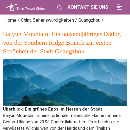
KONTAKT SIE UNS
Home
/
China Sehenswürdigkeiten
/
Guangzhou
/
Baiyun Mountain: Ein tausendjähriger Dialog
von der Southern Ridge Branch zur ersten
Schönheit der Stadt Guangzhou
Überblick: Ein grünes Epos im Herzen der Stadt
Baiyun Mountain ist eine nationale malerische Fläche mit einer
Gesamtfläche von 20.98 Quadratkilometern. Es ist nicht eine
verwüstete Wildnis weit von der Hektik und dem Treiben