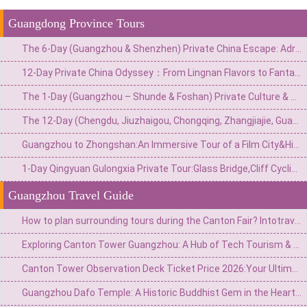
Guangdong Province Tours
The 6-Day (Guangzhou & Shenzhen) Private China Escape: Adrenaline & Urban Glamour Route
12-Day Private China Odyssey：From Lingnan Flavors to Fantasy Valleys & Skyline Glamour
The 1-Day (Guangzhou – Shunde & Foshan) Private Culture & Waterfront Escape: Classical Garden, Old Street & Fisherman‘s Wharf
The 12-Day (Chengdu, Jiuzhaigou, Chongqing, Zhangjiajie, Guangzhou) Private China Nature Tour: Pandas, Mythic Pools, Sky Gardens & River Lights
Guangzhou to Zhongshan:An Immersive Tour of a Film City&Historic Arcade Buildings
1-Day Qingyuan Gulongxia Private Tour:Glass Bridge,Cliff Cycling&Waterfall Hiking
Guangzhou Travel Guide
How to plan surrounding tours during the Canton Fair? Intotravelchina unlocks new gameplay for China Tour!
Exploring Canton Tower Guangzhou: A Hub of Tech Tourism & Panoramic City Views
Canton Tower Observation Deck Ticket Price 2026:Your Ultimate Guide to Planning a Visit
Guangzhou Dafo Temple: A Historic Buddhist Gem in the Heart of the City