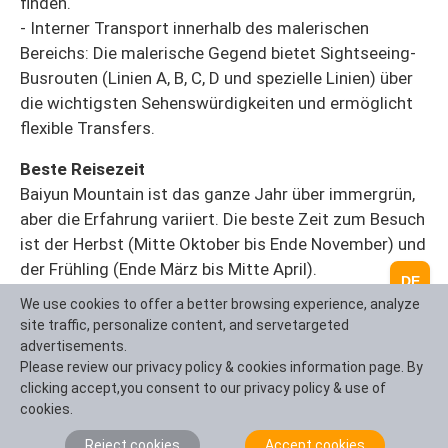
finden.
- Interner Transport innerhalb des malerischen
Bereichs: Die malerische Gegend bietet Sightseeing-
Busrouten (Linien A, B, C, D und spezielle Linien) über
die wichtigsten Sehenswürdigkeiten und ermöglicht
flexible Transfers.
Beste Reisezeit
Baiyun Mountain ist das ganze Jahr über immergrün,
aber die Erfahrung variiert. Die beste Zeit zum Besuch
ist der Herbst (Mitte Oktober bis Ende November) und
der Frühling (Ende März bis Mitte April).
DE
- Herbst (Oktober-November): Das Wetter ist kühl und
We use cookies to offer a better browsing experience, analyze
die Sicht ist hoch, so dass es die beste Zeit, um Berge
site traffic, personalize content, and servetargeted
zu klettern, genießen Sie die Aussicht, und bewundern
advertisements.
Please review our privacy policy & cookies information page. By
Sie die bunten Blätter der Glatze Zypressen und
clicking accept,you consent to our privacy policy & use of
andere Bäume.
cookies.
- Frühling (März-April): Wildblumen blühen in der
Profusion, Vögel singen und Blumen sind duftend, die
Reject cookies
Accept cookies