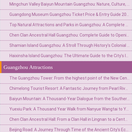
Mingchun Valley Baiyun Mountain Guangzhou: Nature, Culture, and Panoramic Views
Guangdong Museum Guangzhou Ticket Price & Entry Guide 2026
Top Natural Attractions and Parks in Guangzhou: A Complete Guide to Green Escapes
Chen Clan Ancestral Hall Guangzhou: Complete Guide to Opening Hours & Visiting Tips
Shamian Island Guangzhou: A Stroll Through History's Colonial Architecture
Haixinsha Island Guangzhou: The Ultimate Guide to the City's Iconic River Pearl
Guangzhou Attractions
The Guangzhou Tower: From the highest point of the New Central Axis to the soaring stroke of the summit of the world.
Chimelong Tourist Resort: A Fantastic Journey from Pearl River Farm to a World-Class Theme Park
Baiyun Mountain: A Thousand-Year Dialogue from the Southern Ridge Branch to the First Beauty of Guangzhou City
Yuexiu Park: A Thousand Year Walk from Nanyue Wangtai to Yangcheng Green Heart
Chen Clan Ancestral Hall: From a Clan Hall in Lingnan to a Century Dialogue of Architectural Art Treasures
Beijing Road: A Journey Through Time of the Ancient City's Ecosystem and the Commercial Hub of Lingnan