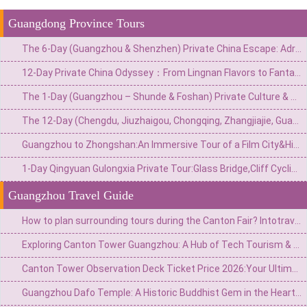
Guangdong Province Tours
The 6-Day (Guangzhou & Shenzhen) Private China Escape: Adrenaline & Urban Glamour Route
12-Day Private China Odyssey：From Lingnan Flavors to Fantasy Valleys & Skyline Glamour
The 1-Day (Guangzhou – Shunde & Foshan) Private Culture & Waterfront Escape: Classical Garden, Old Street & Fisherman‘s Wharf
The 12-Day (Chengdu, Jiuzhaigou, Chongqing, Zhangjiajie, Guangzhou) Private China Nature Tour: Pandas, Mythic Pools, Sky Gardens & River Lights
Guangzhou to Zhongshan:An Immersive Tour of a Film City&Historic Arcade Buildings
1-Day Qingyuan Gulongxia Private Tour:Glass Bridge,Cliff Cycling&Waterfall Hiking
Guangzhou Travel Guide
How to plan surrounding tours during the Canton Fair? Intotravelchina unlocks new gameplay for China Tour!
Exploring Canton Tower Guangzhou: A Hub of Tech Tourism & Panoramic City Views
Canton Tower Observation Deck Ticket Price 2026:Your Ultimate Guide to Planning a Visit
Guangzhou Dafo Temple: A Historic Buddhist Gem in the Heart of the City