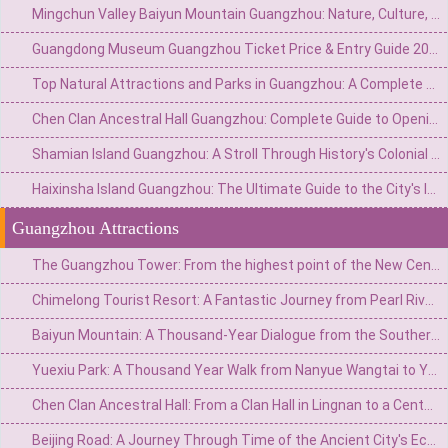
Mingchun Valley Baiyun Mountain Guangzhou: Nature, Culture, and Panoramic Views
Guangdong Museum Guangzhou Ticket Price & Entry Guide 2026
Top Natural Attractions and Parks in Guangzhou: A Complete Guide to Green Escapes
Chen Clan Ancestral Hall Guangzhou: Complete Guide to Opening Hours & Visiting Tips
Shamian Island Guangzhou: A Stroll Through History's Colonial Architecture
Haixinsha Island Guangzhou: The Ultimate Guide to the City's Iconic River Pearl
Guangzhou Attractions
The Guangzhou Tower: From the highest point of the New Central Axis to the soaring stroke of the summit of the world.
Chimelong Tourist Resort: A Fantastic Journey from Pearl River Farm to a World-Class Theme Park
Baiyun Mountain: A Thousand-Year Dialogue from the Southern Ridge Branch to the First Beauty of Guangzhou City
Yuexiu Park: A Thousand Year Walk from Nanyue Wangtai to Yangcheng Green Heart
Chen Clan Ancestral Hall: From a Clan Hall in Lingnan to a Century Dialogue of Architectural Art Treasures
Beijing Road: A Journey Through Time of the Ancient City's Ecosystem and the Commercial Hub of Lingnan