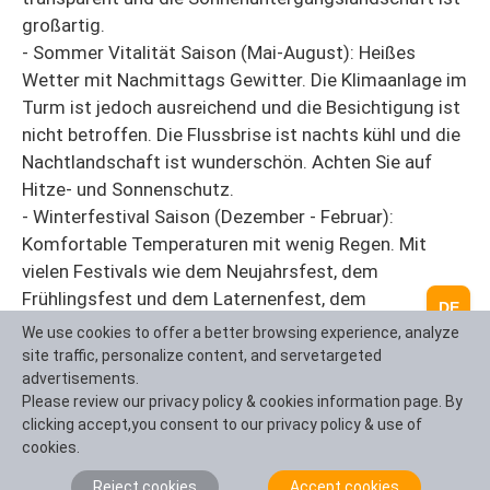
großartig.
- Sommer Vitalität Saison (Mai-August): Heißes
Wetter mit Nachmittags Gewitter. Die Klimaanlage im
Turm ist jedoch ausreichend und die Besichtigung ist
nicht betroffen. Die Flussbrise ist nachts kühl und die
Nachtlandschaft ist wunderschön. Achten Sie auf
Hitze- und Sonnenschutz.
- Winterfestival Saison (Dezember - Februar):
Komfortable Temperaturen mit wenig Regen. Mit
vielen Festivals wie dem Neujahrsfest, dem
Frühlingsfest und dem Laternenfest, dem
DE
Kantonsturm und seiner Umgebung sind oft reiche
We use cookies to offer a better browsing experience, analyze
Festivals und Lichtdekorationen mit einer starken
site traffic, personalize content, and servetargeted
festlichen Atmosphäre.
advertisements.
Please review our privacy policy & cookies information page. By
Unterkunftsmöglichkeiten
clicking accept,you consent to our privacy policy & use of
cookies.
- Pearl River New Town/Huacheng Square Bereich
(letzte Aussicht und Bequemlichkeit):
Reject cookies
Accept cookies