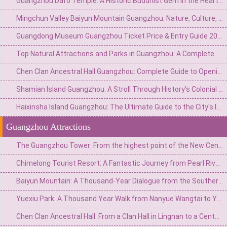
Guangzhou Dafo Temple: A Historic Buddhist Gem in the Heart of the City
Mingchun Valley Baiyun Mountain Guangzhou: Nature, Culture, and Panoramic Views
Guangdong Museum Guangzhou Ticket Price & Entry Guide 2026
Top Natural Attractions and Parks in Guangzhou: A Complete Guide to Green Escapes
Chen Clan Ancestral Hall Guangzhou: Complete Guide to Opening Hours & Visiting Tips
Shamian Island Guangzhou: A Stroll Through History's Colonial Architecture
Haixinsha Island Guangzhou: The Ultimate Guide to the City's Iconic River Pearl
Guangzhou Attractions
The Guangzhou Tower: From the highest point of the New Central Axis to the soaring stroke of the summit of the world.
Chimelong Tourist Resort: A Fantastic Journey from Pearl River Farm to a World-Class Theme Park
Baiyun Mountain: A Thousand-Year Dialogue from the Southern Ridge Branch to the First Beauty of Guangzhou City
Yuexiu Park: A Thousand Year Walk from Nanyue Wangtai to Yangcheng Green Heart
Chen Clan Ancestral Hall: From a Clan Hall in Lingnan to a Century Dialogue of Architectural Art Treasures