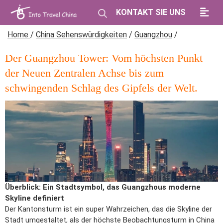
KONTAKT SIE UNS
Home
/
China Sehenswürdigkeiten
/
Guangzhou
/
Der Guangzhou Tower: Vom höchsten Punkt
der Neuen Zentralen Achse bis zum
schwingenden Schlag des Gipfels der Welt.
Überblick: Ein Stadtsymbol, das Guangzhous moderne
Skyline definiert
Der Kantonsturm ist ein super Wahrzeichen, das die Skyline der
Stadt umgestaltet, als der höchste Beobachtungsturm in China