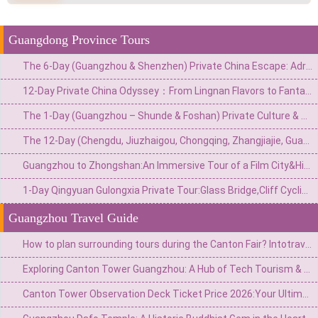
Guangdong Province Tours
The 6-Day (Guangzhou & Shenzhen) Private China Escape: Adrenaline & Urban Glamour Route
12-Day Private China Odyssey：From Lingnan Flavors to Fantasy Valleys & Skyline Glamour
The 1-Day (Guangzhou – Shunde & Foshan) Private Culture & Waterfront Escape: Classical Garden, Old Street & Fisherman‘s Wharf
The 12-Day (Chengdu, Jiuzhaigou, Chongqing, Zhangjiajie, Guangzhou) Private China Nature Tour: Pandas, Mythic Pools, Sky Gardens & River Lights
Guangzhou to Zhongshan:An Immersive Tour of a Film City&Historic Arcade Buildings
1-Day Qingyuan Gulongxia Private Tour:Glass Bridge,Cliff Cycling&Waterfall Hiking
Guangzhou Travel Guide
How to plan surrounding tours during the Canton Fair? Intotravelchina unlocks new gameplay for China Tour!
Exploring Canton Tower Guangzhou: A Hub of Tech Tourism & Panoramic City Views
Canton Tower Observation Deck Ticket Price 2026:Your Ultimate Guide to Planning a Visit