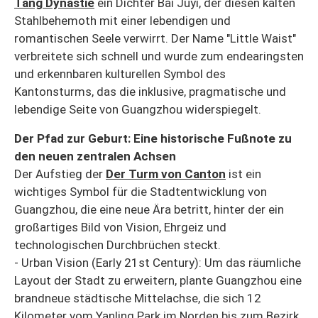
Tang Dynastie
ein Dichter Bai Juyi, der diesen kalten
Stahlbehemoth mit einer lebendigen und
romantischen Seele verwirrt. Der Name "Little Waist"
verbreitete sich schnell und wurde zum endearingsten
und erkennbaren kulturellen Symbol des
Kantonsturms, das die inklusive, pragmatische und
lebendige Seite von Guangzhou widerspiegelt.
Der Pfad zur Geburt: Eine historische Fußnote zu
den neuen zentralen Achsen
Der Aufstieg der
Der Turm von Canton
ist ein
wichtiges Symbol für die Stadtentwicklung von
Guangzhou, die eine neue Ära betritt, hinter der ein
großartiges Bild von Vision, Ehrgeiz und
technologischen Durchbrüchen steckt.
- Urban Vision (Early 21st Century): Um das räumliche
Layout der Stadt zu erweitern, plante Guangzhou eine
brandneue städtische Mittelachse, die sich 12
Kilometer vom Yanling Park im Norden bis zum Bezirk