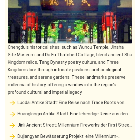
Chengdu's historical sites, such as Wuhou Temple, Jinsha
Site Museum, and Du Fu Thatched Cottage, blend ancient Shu
Kingdom relics, Tang Dynasty poetry culture, and Three
Kingdoms lore through intricate pavilions, archaeological
treasures, and serene gardens. These landmarks preserve
millennia of history, offering a window into the region’s
profound cultural and imperial legacy.
Luodai Antike Stadt: Eine Reise nach Trace Roots von
einer Immigrantensiedlung in die erste Hakka Stadt im
Huanglongxi Antike Stadt: Eine lebendige Reise aus den
Westen
drei Königreichen Wharf zur Wasserstadt Tianfu
Jinli Ancient Street: Millennium Fireworks der First Street
of Western Shu und der Lingering Charm von Shu Han
Dujiangyan Bewässerung Projekt: eine Millennium-