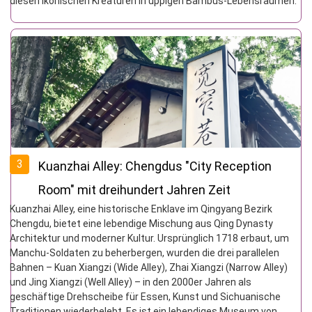
diesen ikonischen Kreaturen in üppigen Bambus-Lebensräumen.
3
Kuanzhai Alley: Chengdus "City Reception
Room" mit dreihundert Jahren Zeit
Kuanzhai Alley, eine historische Enklave im Qingyang Bezirk
Chengdu, bietet eine lebendige Mischung aus Qing Dynasty
Architektur und moderner Kultur. Ursprünglich 1718 erbaut, um
Manchu-Soldaten zu beherbergen, wurden die drei parallelen
Bahnen – Kuan Xiangzi (Wide Alley), Zhai Xiangzi (Narrow Alley)
und Jing Xiangzi (Well Alley) – in den 2000er Jahren als
geschäftige Drehscheibe für Essen, Kunst und Sichuanische
Traditionen wiederbelebt. Es ist ein lebendiges Museum von