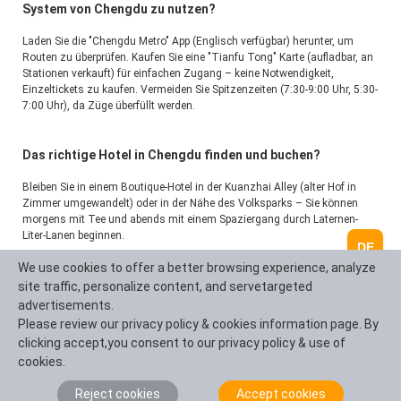
System von Chengdu zu nutzen?
Laden Sie die "Chengdu Metro" App (Englisch verfügbar) herunter, um 
Routen zu überprüfen. Kaufen Sie eine "Tianfu Tong" Karte (aufladbar, an 
Stationen verkauft) für einfachen Zugang – keine Notwendigkeit, 
Einzeltickets zu kaufen. Vermeiden Sie Spitzenzeiten (7:30-9:00 Uhr, 5:30-
7:00 Uhr), da Züge überfüllt werden.
Das richtige Hotel in Chengdu finden und buchen?
Bleiben Sie in einem Boutique-Hotel in der Kuanzhai Alley (alter Hof in 
Zimmer umgewandelt) oder in der Nähe des Volksparks – Sie können 
morgens mit Tee und abends mit einem Spaziergang durch Laternen-
Liter-Lanen beginnen.
DE
We use cookies to offer a better browsing experience, analyze
site traffic, personalize content, and servetargeted
advertisements.
Eine Frage stellen
Please review our privacy policy & cookies information page. By
clicking accept,you consent to our privacy policy & use of
Fragenübersicht (100 Zeichen)
cookies.
Reject cookies
Accept cookies