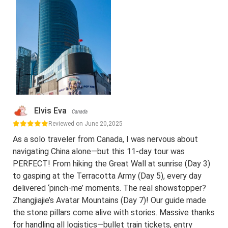
Elvis Eva
Canada
Reviewed on June 20,2025
As a solo traveler from Canada, I was nervous about
navigating China alone—but this 11-day tour was
PERFECT! From hiking the Great Wall at sunrise (Day 3)
to gasping at the Terracotta Army (Day 5), every day
delivered ‘pinch-me’ moments. The real showstopper?
Zhangjiajie’s Avatar Mountains (Day 7)! Our guide made
the stone pillars come alive with stories. Massive thanks
for handling all logistics—bullet train tickets, entry