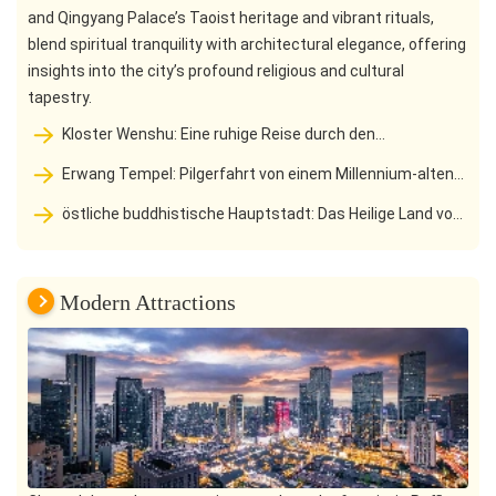
and Qingyang Palace’s Taoist heritage and vibrant rituals,
blend spiritual tranquility with architectural elegance, offering
insights into the city’s profound religious and cultural
tapestry.
Kloster Wenshu: Eine ruhige Reise durch den
geschäftigen Zen-Wald und das Jahrtausend alten Tempel
Erwang Tempel: Pilgerfahrt von einem Millennium-alten
Tempel zu einem Märchenland der Festung Jade
östliche buddhistische Hauptstadt: Das Heilige Land von
zehntausend Buddhas und das Schatzhaus der
Steinschnitzkunst am Fuße des Lingyun-Gebirges
Modern Attractions