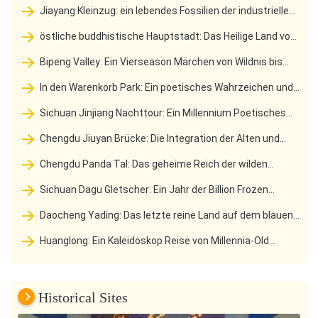
Asiens größter 360° Plattform in den Clouds anzeigen
Jiayang Kleinzug: ein lebendes Fossilien der industriellen
Revolution durch das Blumenmeer
östliche buddhistische Hauptstadt: Das Heilige Land von
zehntausend Buddhas und das Schatzhaus der
Bipeng Valley: Ein Vierseason Märchen von Wildnis bis
Steinschnitzkunst am Fuße des Lingyun-Gebirges
zum westlichen Sichuan Paradies
In den Warenkorb Park: Ein poetisches Wahrzeichen und
ein urbanes Gedächtnis am Jinjiang River
Sichuan Jinjiang Nachttour: Ein Millennium Poetisches
Fest im Herzen von Chengdu
Chengdu Jiuyan Brücke: Die Integration der Alten und
Moderne unter dem Nachtmond in Jinjiang und dem Urban
Chengdu Panda Tal: Das geheime Reich der wilden
Fireworks Corridor
Freisetzung von Giant Pandas und das natürliche Wunderland
Sichuan Dagu Gletscher: Ein Jahr der Billion Frozen
des Hochgebirges Canyon
Wonderland An der Spitze der Wolken suspendiert
Daocheng Yading: Das letzte reine Land auf dem blauen
Planeten
Huanglong: Ein Kaleidoskop Reise von Millennia-Old
Travertine zu einem irdischen"Jade Pool"
Historical Sites