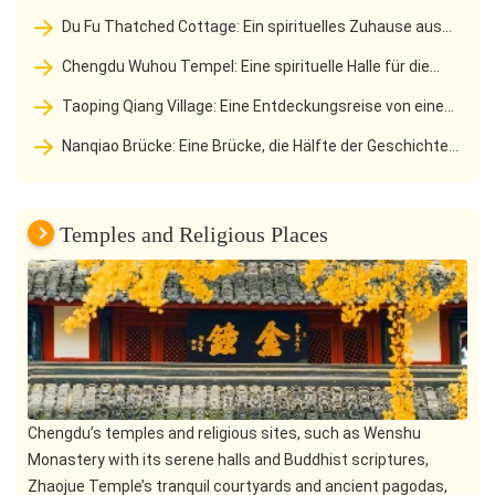
Errungenschaft von Minjiang River Flut zur Quelle von Tianfu
Du Fu Thatched Cottage: Ein spirituelles Zuhause aus
dem Poetry Saint's Thatched Cottage in das Millennium
Chengdu Wuhou Tempel: Eine spirituelle Halle für die
Literary Holy Land
gemeinsame Herrschaft der Könige und Minister und der drei
Taoping Qiang Village: Eine Entdeckungsreise von einem
Königreiche Kultur
tausendjährigen Schloss in eines der besten Touristendörfer
Nanqiao Brücke: Eine Brücke, die Hälfte der Geschichte
der Welt
von Chengdus Lebensweg
Temples and Religious Places
Chengdu’s temples and religious sites, such as Wenshu
Monastery with its serene halls and Buddhist scriptures,
Zhaojue Temple’s tranquil courtyards and ancient pagodas,