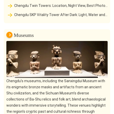
Lebens in einer westlichen Sichuan Wasserstadt
Chengdu Twin Towers: Location, Night View, Best Photo
Spots and Travel Tips
Chengdu SKP Vitality Tower After Dark: Light, Water and
the Financial City Walk
Museums
Chengdu’s museums, including the Sanxingdui Museum with
its enigmatic bronze masks and artifacts from an ancient
Shu civilization, and the Sichuan Museum’s diverse
collections of Ba-Shu relics and folk art, blend archaeological
wonders with immersive storytelling. These venues highlight
the region’s cryptic past and cultural richness through