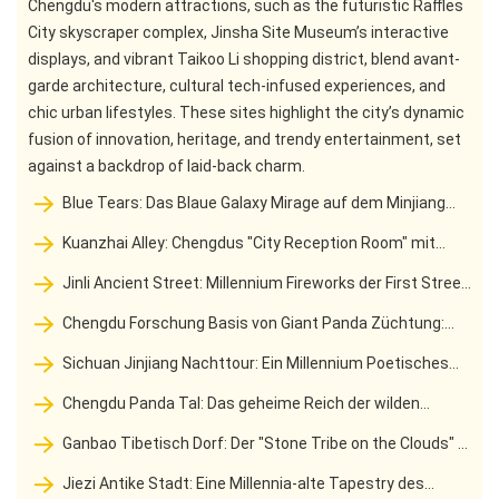
Chengdu's modern attractions, such as the futuristic Raffles
City skyscraper complex, Jinsha Site Museum’s interactive
displays, and vibrant Taikoo Li shopping district, blend avant-
garde architecture, cultural tech-infused experiences, and
chic urban lifestyles. These sites highlight the city’s dynamic
fusion of innovation, heritage, and trendy entertainment, set
against a backdrop of laid-back charm.
Blue Tears: Das Blaue Galaxy Mirage auf dem Minjiang
River
Kuanzhai Alley: Chengdus "City Reception Room" mit
dreihundert Jahren Zeit
Jinli Ancient Street: Millennium Fireworks der First Street
of Western Shu und der Lingering Charm von Shu Han
Chengdu Forschung Basis von Giant Panda Züchtung:
Eine Feier des Lebens von Research Cradle zu National
Sichuan Jinjiang Nachttour: Ein Millennium Poetisches
Treasure Paradise
Fest im Herzen von Chengdu
Chengdu Panda Tal: Das geheime Reich der wilden
Freisetzung von Giant Pandas und das natürliche Wunderland
Ganbao Tibetisch Dorf: Der "Stone Tribe on the Clouds" –
des Hochgebirges Canyon
Ein lebendiges Epos der Gyalrong People
Jiezi Antike Stadt: Eine Millennia-alte Tapestry des