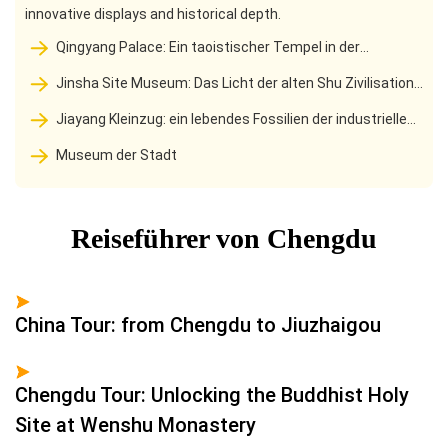
innovative displays and historical depth.
Qingyang Palace: Ein taoistischer Tempel in der
geschäftigen Stadt, eine Reise nach Wahrheit durch ein
Jinsha Site Museum: Das Licht der alten Shu Zivilisation,
tausendjähriges Tor
schlafen für dreitausend Jahre, Erwachen und startet die
Jiayang Kleinzug: ein lebendes Fossilien der industriellen
Welt
Revolution durch das Blumenmeer
Museum der Stadt
Reiseführer von Chengdu
China Tour: from Chengdu to Jiuzhaigou
Chengdu Tour: Unlocking the Buddhist Holy
Site at Wenshu Monastery