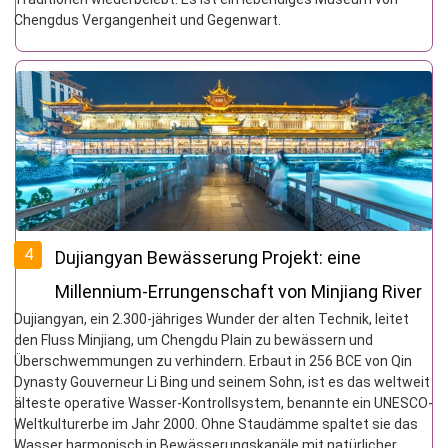
Chengdus Vergangenheit und Gegenwart.
4
Dujiangyan Bewässerung Projekt: eine
Millennium-Errungenschaft von Minjiang River
Dujiangyan, ein 2.300-jähriges Wunder der alten Technik, leitet
Flut zur Quelle von Tianfu
den Fluss Minjiang, um Chengdu Plain zu bewässern und
Überschwemmungen zu verhindern. Erbaut in 256 BCE von Qin
Dynasty Gouverneur Li Bing und seinem Sohn, ist es das weltweit
älteste operative Wasser-Kontrollsystem, benannte ein UNESCO-
Weltkulturerbe im Jahr 2000. Ohne Staudämme spaltet sie das
Wasser harmonisch in Bewässerungskanäle mit natürlicher