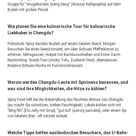
Gruppe für "shugebunden Qiāng bàng" (Wasser Kalligraphie) auf dem 
Boden mit großen Pinsel.
Wie planen Sie eine kulinarische Tour für kulinarische
Liebhaber in Chengdu?
Frühstück: Spicy dandan Nudeln auf einem lokalen Stand. Morgen: 
Besuchen Sie einen Gewürzmarkt, um über Sichuan Pfefferkörner zu 
erfahren. Mittagessen: Hotpot mit Bambusschießen und Enten Darm. 
Nachmittag: Snack-Tour (stinky Tofu, Zuckeröl Obst). Abendessen: 
Kreative Sichuan-Küche im Fusionsrestaurant.
Warum werden Chengdu-Leute mit Spiciness besessen, und
was sind ihre Möglichkeiten, die Hitze zu kühlen?
Spicy Food hilft bei der Bekämpfung des feuchten Klimas von Chengdu 
(es macht Sie schwitzen, treiben Feuchtigkeit). Lokale kühlen sich mit 
"bīng fěn" (Eis-Jelly mit Sirup), "guċ kuī" (savory pancake), oder einem Sip 
von lokalem Bier - oft serviert eiskalt.
Welche Tipps helfen ausländischen Besuchern, das U-Bahn-