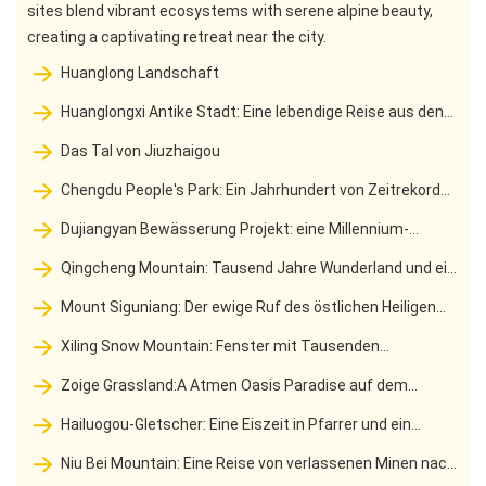
sites blend vibrant ecosystems with serene alpine beauty,
creating a captivating retreat near the city.
Huanglong Landschaft
Huanglongxi Antike Stadt: Eine lebendige Reise aus den
drei Königreichen Wharf zur Wasserstadt Tianfu
Das Tal von Jiuzhaigou
Chengdu People's Park: Ein Jahrhundert von Zeitrekord
vom Imperial Old Garden bis zum Wohnzimmer in der Stadt
Dujiangyan Bewässerung Projekt: eine Millennium-
Errungenschaft von Minjiang River Flut zur Quelle von Tianfu
Qingcheng Mountain: Tausend Jahre Wunderland und ein
geheimer Ort für die Erhaltung der Gesundheit
Mount Siguniang: Der ewige Ruf des östlichen Heiligen
Berges und Paradies im Freien
Xiling Snow Mountain: Fenster mit Tausenden
Herbstschnee, ein Poetic Wonderland in der Realität
Zoige Grassland:A Atmen Oasis Paradise auf dem
westlichen Sichuan Plateau
Hailuogou-Gletscher: Eine Eiszeit in Pfarrer und ein
geheimes Reich der Schnee-Hot Springs
Niu Bei Mountain: Eine Reise von verlassenen Minen nach