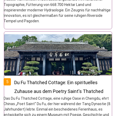
Topographie, Fütterung von 668.700 Hektar Land und
inspirierender moderner Hydraologie. Ein Zeugnis für nachhaltige
Innovation, es ist gleichermaßen für seine ruhigen Riverside
Tempel und Pagoden.
5
Du Fu Thatched Cottage: Ein spirituelles
Zuhause aus dem Poetry Saint's Thatched
Das Du Fu Thatched Cottage, eine ruhige Oase in Chengdu, ehrt
Cottage in das Millennium Literary Holy Land
Chinas „Poet Saint“ Du Fu, der hier während der Tang Dynastie (8.
Jahrhundert) lebte. Einmal ein bescheidenes Ferienhaus, es
entwickelte sich zu einem Museum mit Poesie, Geschichte und