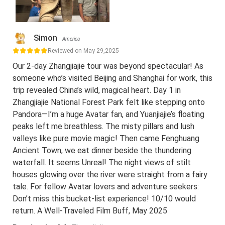
Simon
America
Reviewed on May 29,2025
Our 2-day Zhangjiajie tour was beyond spectacular! As
someone who’s visited Beijing and Shanghai for work, this
trip revealed China’s wild, magical heart. Day 1 in
Zhangjiajie National Forest Park felt like stepping onto
Pandora—I’m a huge Avatar fan, and Yuanjiajie’s floating
peaks left me breathless. The misty pillars and lush
valleys like pure movie magic! Then came Fenghuang
Ancient Town, we eat dinner beside the thundering
waterfall. It seems Unreal! The night views of stilt
houses glowing over the river were straight from a fairy
tale. For fellow Avatar lovers and adventure seekers:
Don’t miss this bucket-list experience! 10/10 would
return. A Well-Traveled Film Buff, May 2025