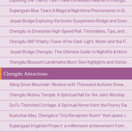
Exploring the Tianfu Twin Towers:A Modern Marvel in Chengdu’s Skyline
Dujiangyan Blue Tears:A Magical Nighttime Phenomenon in Sichuan’s Ancient Water City
Jiuyan Bridge:Exploring the Iconic Suspension Bridge and Scenic Surroundings in China
Chengdu to Emeishan High-Speed Rail: Timetables, Tips, and Travel Guide
Chengdu SKP Vitality Tower After Dark: Light, Water and the Financial City Walk
Jiuyan Bridge Chengdu: The Ultimate Guide to Nightlife & History
Chengdu Museum Landmarks:Must-See Highlights and Visitor Guide
Chengdu Attractions
Xiling Snow Mountain: Window with Thousand Autumn Snow, a Poetic Wonderland in Reality
Chengdu Wuhou Temple: A Spiritual Hall for the Joint Worship of Kings and Ministers and the Three Kingdoms Culture
Du Fu Thatched Cottage: A Spiritual Home from the Poetry Saint's Thatched Cottage to the Millennium Literary Holy Land
Kuanzhai Alley: Chengdu's "City Reception Room" that spans three hundred years of time
Dujiangyan Irrigation Project: a millennium achievement from Minjiang River flood to the source of Tianfu