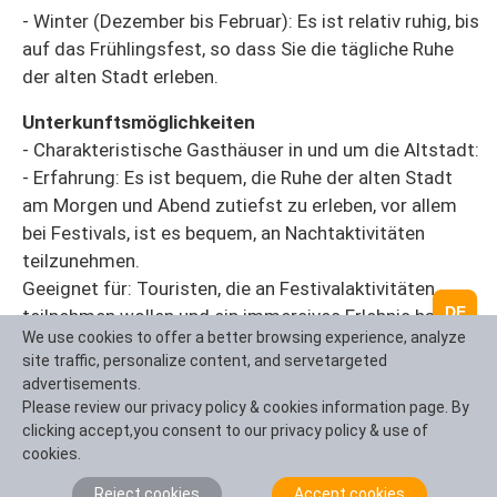
- Winter (Dezember bis Februar): Es ist relativ ruhig, bis
auf das Frühlingsfest, so dass Sie die tägliche Ruhe
der alten Stadt erleben.
Unterkunftsmöglichkeiten
- Charakteristische Gasthäuser in und um die Altstadt:
- Erfahrung: Es ist bequem, die Ruhe der alten Stadt
am Morgen und Abend zutiefst zu erleben, vor allem
bei Festivals, ist es bequem, an Nachtaktivitäten
teilzunehmen.
Geeignet für: Touristen, die an Festivalaktivitäten
DE
teilnehmen wollen und ein immersives Erlebnis haben
We use cookies to offer a better browsing experience, analyze
möchten.
site traffic, personalize content, and servetargeted
- Hotels in Longquanyi Urban Area
advertisements.
- Erfahrung: Mehr Möglichkeiten, von der Wirtschaft
Please review our privacy policy & cookies information page. By
bis zum mittleren bis hohen Ende, mehr
clicking accept,you consent to our privacy policy & use of
standardisierte Unterkunftsbedingungen und eine
cookies.
reiche Auswahl an Restaurants.
Reject cookies
Accept cookies