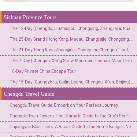
Sichuan Province Tours
The 12-Day (Chengdu, Jiuzhaigou, Chongqing, Zhangjiajie, Guangzhou) Private China Nature Tour: Pandas, Mythic Pools, Sky Gardens & River Lights
The 25-Day Grand (Hong Kong, Macau, Zhangjiajie, Chongqing, Chengdu, Xi’an, Beijing, Shanghai) Private China Odyssey: Icons, Pandas & Avatar Mountains
The 21-Day(Hong Kong,Zhangjiajie,Chongqing,Chengdu,Tibet,Shanghai,Suzhou,Hangzhou)Private China Escape:Metropolis to Mystic Roof of the World
The 7-Day (Chengdu, Xiling Snow Mountain, Leshan, Mount Emei) Private Winter Adventure: Pandas, Hot Springs, Snow & Sacred Peaks
10-Day Private China Escape Tour
The 15-Day (Guangzhou, Guilin, Lijiang, Chengdu, Xi’an, Beijing) Private China Odyssey: Ancient Towns, Pandas & Imperial Majesty
Chengdu Travel Guide
Chengdu Travel Guide: Embark on Your Perfect Journey
Chengdu Twin Towers: The Ultimate Guide to the City's Sci-Fi Skyline & Light Shows
Dujiangyan Blue Tears: A Visual Guide to the South Bridge's Neon Night View