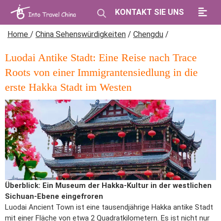
KONTAKT SIE UNS
Home
/
China Sehenswürdigkeiten
/
Chengdu
/
Luodai Antike Stadt: Eine Reise nach Trace
Roots von einer Immigrantensiedlung in die
erste Hakka Stadt im Westen
Überblick: Ein Museum der Hakka-Kultur in der westlichen
Sichuan-Ebene eingefroren
Luodai Ancient Town ist eine tausendjährige Hakka antike Stadt
mit einer Fläche von etwa 2 Quadratkilometern. Es ist nicht nur