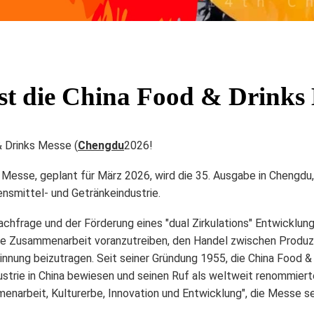
st die China Food & Drinks
& Drinks Messe (
Chengdu
2026!
Messe, geplant für März 2026, wird die
35. Ausgabe
in Chengdu,
ensmittel- und Getränkeindustrie.
chfrage und der Förderung eines "dual Zirkulations" Entwickl
elle Zusammenarbeit voranzutreiben, den Handel zwischen Produ
nung beizutragen. Seit seiner Gründung 1955, die
China Food & 
strie in China bewiesen und seinen Ruf als weltweit renommier
enarbeit, Kulturerbe, Innovation und Entwicklung"
, die Messe se