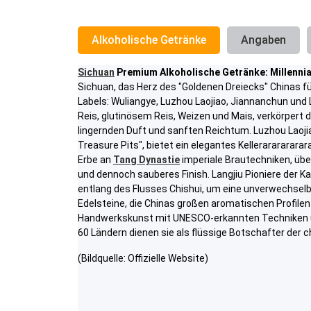
Alkoholische Getränke
Angaben
Sichuan
Premium Alkoholische Getränke: Millennia
Sichuan, das Herz des "Goldenen Dreiecks" Chinas für
Labels: Wuliangye, Luzhou Laojiao, Jiannanchun und 
Reis, glutinösem Reis, Weizen und Mais, verkörpert 
lingernden Duft und sanften Reichtum. Luzhou Laojia
Treasure Pits", bietet ein elegantes Kellerarararar
Erbe an
Tang Dynastie
imperiale Brautechniken, üb
und dennoch sauberes Finish. Langjiu Pioniere der K
entlang des Flusses Chishui, um eine unverwechselba
Edelsteine, die Chinas großen aromatischen Profilen 
Handwerkskunst mit UNESCO-erkannten Techniken und 
60 Ländern dienen sie als flüssige Botschafter der c
(Bildquelle: Offizielle Website)