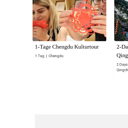
1-Tage Chengdu Kulturtour
2-Da
Qing
1 Tag | Chengdu
2 Days
Qingc