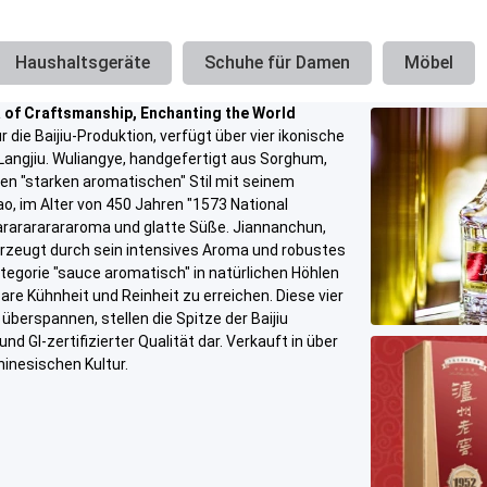
Haushaltsgeräte
Schuhe für Damen
Möbel
 of Craftsmanship, Enchanting the World
 die Baijiu-Produktion, verfügt über vier ikonische
Langjiu. Wuliangye, handgefertigt aus Sorghum,
den "starken aromatischen" Stil mit seinem
o, im Alter von 450 Jahren "1573 National
arararararararoma und glatte Süße. Jiannanchun,
erzeugt durch sein intensives Aroma und robustes
ategorie "sauce aromatisch" in natürlichen Höhlen
re Kühnheit und Reinheit zu erreichen. Diese vier
überspannen, stellen die Spitze der Baijiu
GI-zertifizierter Qualität dar. Verkauft in über
hinesischen Kultur.