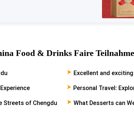
ina Food & Drinks Faire Teilnahm
gdu
Excellent and excitin
 Experience
Personal Travel: Explo
Chengdu
he Streets of Chengdu
What Desserts can We