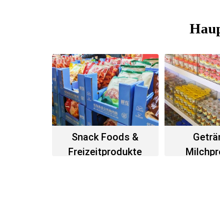
Haup
Snack Foods &
Geträ
Freizeitprodukte
Milchp