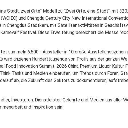
Eine Stadt, zwei Orte"
Modell zu
"Zwei Orte, eine Stadt"
, mit
320
y (WCIEC)
und
Chengdu Century City New International Conventio
in Chengdus Stadtkern, mit Satellitenaktivitäten in Geschäftsv
Karneval"
Festival. Diese Erweiterung bereichert die Messe
"ec
rtet sammeln
6.500+ Aussteller
in
10 große Ausstellungszonen 
s wird anziehen
Hunderttausende von Profis
aus der ganzen Wel
bal Food Innovation Summit
,
2026 China Premium Liquor Kultur F
 Think Tanks und Medien einberufen, um Trends durch Foren, Sta
 darauf ab, die Zukunft des Sektors zu dokumentieren, aufstreb
ändler, Investoren, Dienstleister, Gelehrte und Medien aus aller 
menarbeit und Inspiration sein!