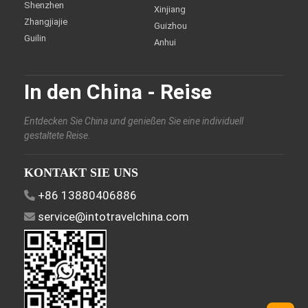
Shenzhen
Xinjiang
Zhangjiajie
Guizhou
Guilin
Anhui
In den China - Reise
Entdecken Sie China und genießen Sie eine individuell
gestaltete Reise.
KONTAKT SIE UNS
+86 13880406886
service@intotravelchina.com