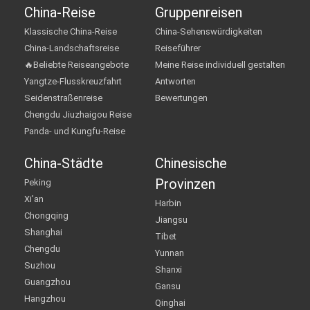
China-Reise
Gruppenreisen
Klassische China-Reise
China-Sehenswürdigkeiten
China-Landschaftsreise
Reiseführer
🔥Beliebte Reiseangebote
Meine Reise individuell gestalten
Yangtze-Flusskreuzfahrt
Antworten
Seidenstraßenreise
Bewertungen
Chengdu Jiuzhaigou Reise
Panda- und Kungfu-Reise
China-Städte
Chinesische
Provinzen
Peking
Xi'an
Harbin
Chongqing
Jiangsu
Shanghai
Tibet
Chengdu
Yunnan
Suzhou
Shanxi
Guangzhou
Gansu
Hangzhou
Qinghai