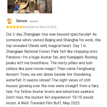
Simon
America
Reviewed on May 29,2025
Our 2-day Zhangjiajie tour was beyond spectacular! As
someone who’s visited Beijing and Shanghai for work, this
trip revealed China’s wild, magical heart. Day 1 in
Zhangjiajie National Forest Park felt like stepping onto
Pandora—I’m a huge Avatar fan, and Yuanjiajie’s floating
peaks left me breathless. The misty pillars and lush
valleys like pure movie magic! Then came Fenghuang
Ancient Town, we eat dinner beside the thundering
waterfall. It seems Unreal! The night views of stilt
houses glowing over the river were straight from a fairy
tale. For fellow Avatar lovers and adventure seekers:
Don’t miss this bucket-list experience! 10/10 would
return. A Well-Traveled Film Buff, May 2025