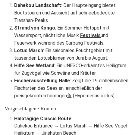
Dahekou Landschaft
: Der Haupteingang bietet
Bootstouren und Aussicht auf schneebedeckte
Tianshan-Peaks.
Strand von Kongo
: Ein Sommer Hotspot mit
Wassersport, nächtliche Musik
Festivals
und
Feuerwerk während des Gurbang Festivals.
Lotus Marsh
: Ein saisonales Feuchtgebiet mit
tausenden Lotusblumen von Juni bis August.
Hilfe See Wetland
: Ein UNESCO-erkanntes Heiligtum
für Zugvögel wie Schwäne und Kräuter.
Fischerausstellung Halle
: Zeigt die 19 einheimischen
Fischarten des Sees an, einschließlich der
preisgekrönten homogen鱼 (Hypomesus olidus).
Vorgeschlagene Routen
Halbtägige Classic Route
:
Dahekou Entrance → Lotus Marsh → Hilfe See Vogel
Heiligtum → Jinshatan Beach