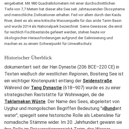
eingebettet. Mit 980 Quadratkilometern mit einer durchschnittlichen
Tiefe von 7,7 Metern hat dieser alte See seit Jahrtausenden Ökosysteme
und menschliche Zivilisationen erhalten. Fed vor allem durch den Kaidu
River, dient es als eine kritische Wasserquelle für das aride Tarim Basin
und wurde 2014 als Nationalpark bezeichnet. Seine Gewässer, die einst
für reichlich Fischbestände gefeiert werden, stehen heute vor
ökologischen Herausforderungen aufgrund der Salinisierung und
machen es zu einem Schwerpunkt für Umweltschutz.
Historischer Überblick
dokumentiert seit der Han Dynastie (206 BCE–220 CE) in
Texten wie
Buch der westlichen Regionen
, Bositeng See ist
ein wichtiger Knotenpunkt entlang der
Seidenstraße
.
Während der
Tang Dynastie
(618–907) wurde es zu einer
strategischen Raststätte für Wohnwagen, die die
Taklamakan Wüste
. Der Name des Sees, abgeleitet von
Uyghur und mongolischen Begriffen Bedeutung "a
Bund
ant
water", spiegelt seine historische Rolle als Lebenslinie für
nomadische Stämme wider. Im 20. Jahrhundert gewann sie