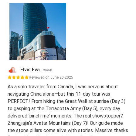
Elvis Eva
Canada
Reviewed on June 20,2025
As a solo traveler from Canada, I was nervous about
navigating China alone—but this 11-day tour was
PERFECT! From hiking the Great Wall at sunrise (Day 3)
to gasping at the Terracotta Army (Day 5), every day
delivered ‘pinch-me’ moments. The real showstopper?
Zhangjiajie’s Avatar Mountains (Day 7)! Our guide made
the stone pillars come alive with stories. Massive thanks