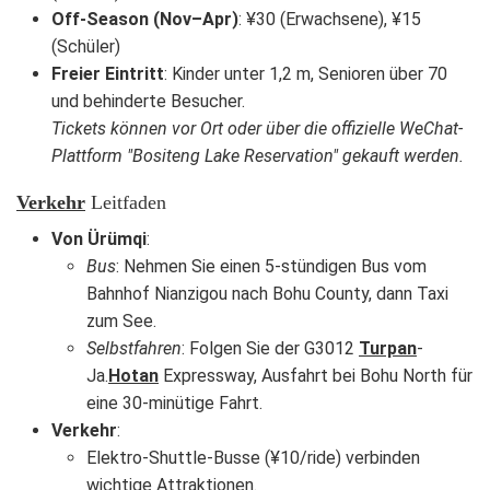
Off-Season (Nov–Apr)
: ¥30 (Erwachsene), ¥15
(Schüler)
Freier Eintritt
: Kinder unter 1,2 m, Senioren über 70
und behinderte Besucher.
Tickets können vor Ort oder über die offizielle WeChat-
Plattform "Bositeng Lake Reservation" gekauft werden.
Verkehr
Leitfaden
Von Ürümqi
:
Bus
: Nehmen Sie einen 5-stündigen Bus vom
Bahnhof Nianzigou nach Bohu County, dann Taxi
zum See.
Selbstfahren
: Folgen Sie der G3012
Turpan
-
Ja.
Hotan
Expressway, Ausfahrt bei Bohu North für
eine 30-minütige Fahrt.
Verkehr
:
Elektro-Shuttle-Busse (¥10/ride) verbinden
wichtige Attraktionen.