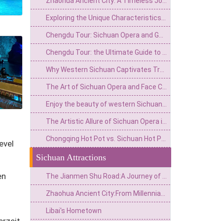
Zhaohua Ancient City: A Timeless Journey Through China's Best Preserved Ming and Qing Dynasty Town
Exploring the Unique Characteristics of Sichuan Cuisine:A Gastronomic Adventure
Chengdu Tour: Sichuan Opera and Gaiwan Tea
Chengdu Tour: the Ultimate Guide to Sichuan Cuisine
Why Western Sichuan Captivates Travelers: Breathtaking Scenery and Exquisite Cuisine
The Art of Sichuan Opera and Face Changing in Chengdu
Enjoy the beauty of western Sichuan, and travel around in 3 days
The Artistic Allure of Sichuan Opera in Chengdu
Chongqing Hot Pot vs. Sichuan Hot Pot: Exploring Two Legends of Chinese Fire & Flavor
evel
Sichuan Attractions
en
The Jianmen Shu Road:A Journey of Rebirth—From a Mighty Three Kingdoms Stronghold to a Poetic,Hidden Realm
Zhaohua Ancient City:From Millennia-Old Jiameng to a Living Ancient City of the Three Kingdoms Era
Libai's Hometown