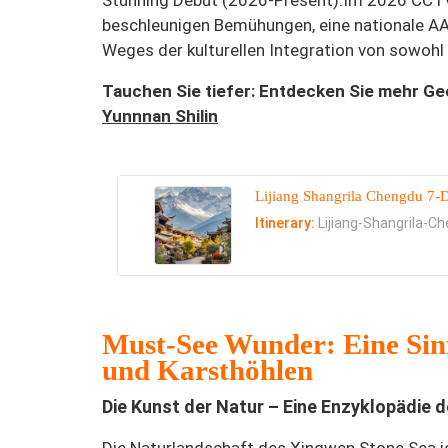
Stunning Debut (2026-Present):
Im 2026 CCTV
beschleunigen Bemühungen, eine nationale AA
Weges der kulturellen Integration von sowohl 
Tauchen Sie tiefer: Entdecken Sie mehr G
Yunnnan Shilin
Lijiang Shangrila Chengdu 7-
Itinerary:
Lijiang-Shangrila-C
Must-See Wunder: Eine Sinf
und Karsthöhlen
Die Kunst der Natur – Eine Enzyklopädie
Die Naturlandschaft des Xingwen Stone Sea is