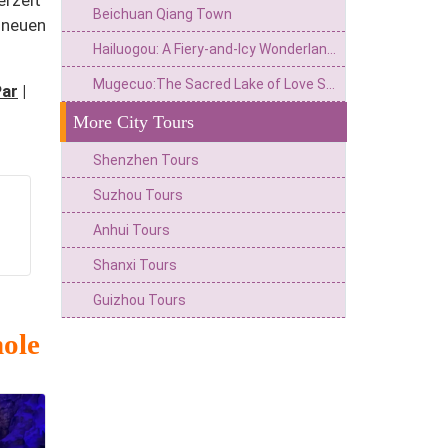
erzeit
Beichuan Qiang Town
 neuen
Hailuogou: A Fiery-and-Icy Wonderland Beneath the King of Sichuan’s Snow Peaks
Mugecuo:The Sacred Lake of Love Songs and a Secluded Sanctuary on the Western Sichuan Plateau
Par
|
More City Tours
Shenzhen Tours
Suzhou Tours
Anhui Tours
Shanxi Tours
Guizhou Tours
hole