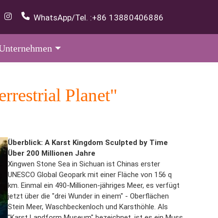
WhatsApp/Tel. :
+86 13880406886
Unternehmen
restrial Planet"
Überblick: A Karst Kingdom Sculpted by Time
Über 200 Millionen Jahre
Xingwen Stone Sea in Sichuan ist Chinas erster
UNESCO Global Geopark mit einer Fläche von 156 q
km. Einmal ein 490-Millionen-jähriges Meer, es verfügt
jetzt über die "drei Wunder in einem" - Oberflächen
Stein Meer, Waschbeckenloch und Karsthöhle. Als
"Karst Landform Museum" bezeichnet, ist es ein Muss