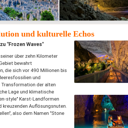
ution und kulturelle Echos
 zu "Frozen Waves"
 seiner über zehn Kilometer
 Gebiet bewahrt
 die sich vor 490 Millionen bis
Meeresfossilien und
 Transformation der alten
sche Lage und klimatische
en-style" Karst-Landformen
und kreuzenden Auflösungsnuten.
ellen", also dem Namen "Stone