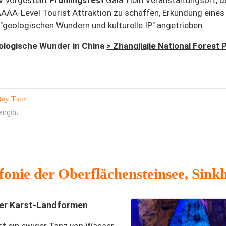
 vorgestellt
Frühlingsfest
Gala Yibin Veranstaltungsort, d
AAA-Level Tourist Attraktion zu schaffen, Erkundung eines
"geologischen Wundern und kulturelle IP" angetrieben.
eologische Wunder in China
> Zhangjiajie National Forest 
Day Tour
hengdu
onie der Oberflächensteinsee, Sink
 der Karst-Landformen
t ein ewiger Tanz von Wasser,