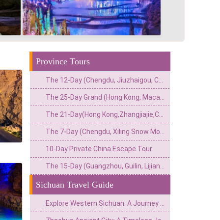
Province Tours
The 12-Day (Chengdu, Jiuzhaigou, Chongqing, Zhangjiajie, Guangzhou) Private China Nature Tour: Pandas, Mythic Pools, Sky Gardens & River Lights
The 25-Day Grand (Hong Kong, Macau, Zhangjiajie, Chongqing, Chengdu, Xi’an, Beijing, Shanghai) Private China Odyssey: Icons, Pandas & Avatar Mountains
The 21-Day(Hong Kong,Zhangjiajie,Chongqing,Chengdu,Tibet,Shanghai,Suzhou,Hangzhou)Private China Escape:Metropolis to Mystic Roof of the World
The 7-Day (Chengdu, Xiling Snow Mountain, Leshan, Mount Emei) Private Winter Adventure: Pandas, Hot Springs, Snow & Sacred Peaks
10-Day Private China Escape Tour
The 15-Day (Guangzhou, Guilin, Lijiang, Chengdu, Xi’an, Beijing) Private China Odyssey: Ancient Towns, Pandas & Imperial Majesty
Sichuan Travel Guide
Explore Western Sichuan: A Journey with Nature