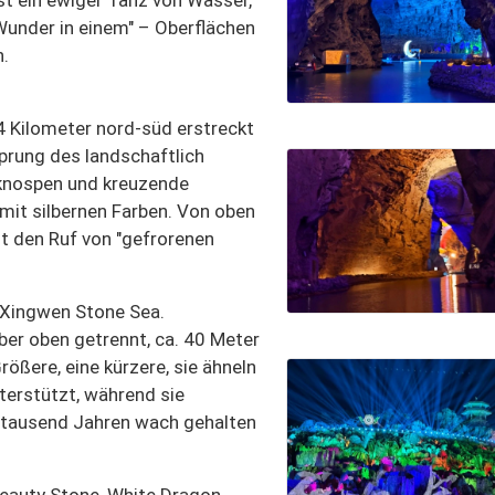
 Wunder in einem" – Oberflächen
.
4 Kilometer nord-süd erstreckt
prung des landschaftlich
inknospen und kreuzende
mit silbernen Farben. Von oben
nt den Ruf von "gefrorenen
 Xingwen Stone Sea.
ber oben getrennt, ca. 40 Meter
rößere, eine kürzere, sie ähneln
terstützt, während sie
it tausend Jahren wach gehalten
Beauty Stone, White Dragon