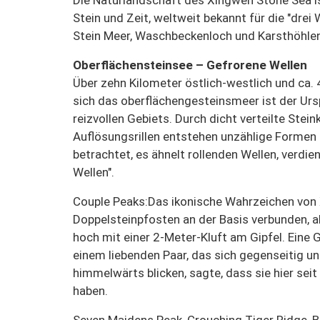
Stein und Zeit, weltweit bekannt für die "drei
Stein Meer, Waschbeckenloch und Karsthöhlen
Oberflächensteinsee – Gefrorene Wellen
Über zehn Kilometer östlich-westlich und ca. 
sich das oberflächengesteinsmeer ist der Urs
reizvollen Gebiets. Durch dicht verteilte Ste
Auflösungsrillen entstehen unzählige Formen 
betrachtet, es ähnelt rollenden Wellen, verdie
Wellen".
Couple Peaks:
Das ikonische Wahrzeichen von
Doppelsteinpfosten an der Basis verbunden, a
hoch mit einer 2-Meter-Kluft am Gipfel. Eine G
einem liebenden Paar, das sich gegenseitig un
himmelwärts blicken, sagte, dass sie hier se
haben.
Seven Maidens Peak, Crouching Tiger Ridge, 