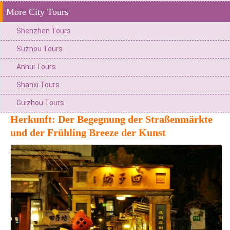
More City Tours
Shenzhen Tours
Suzhou Tours
Anhui Tours
Shanxi Tours
Guizhou Tours
Herkunft: Der Begegnung der Straßenmärkte
und der Frühling Breeze der Kunst