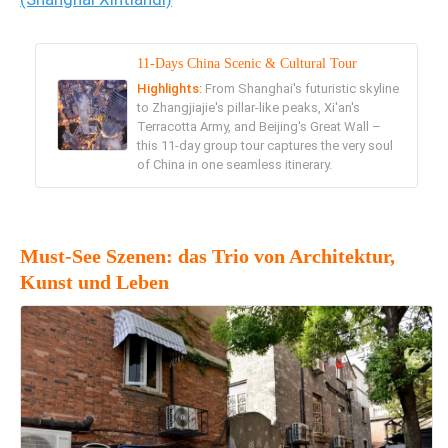
11-Days China Scenic & Cultural Tour
Highlights:
From Shanghai's futuristic skyline
to Zhangjiajie's pillar-like peaks, Xi'an's
Terracotta Army, and Beijing's Great Wall –
this 11-day group tour captures the very soul
of China in one seamless itinerary.
Must-See Szenen: das Trio von Architektur,
Kunst und Leben