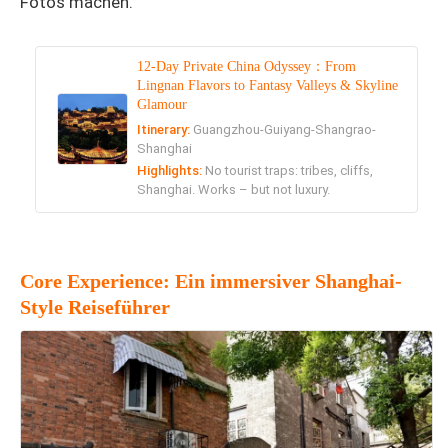
Fotos machen.
12-Day Private China Odyssey：From
Lingnan Flavors to Fantasy Valleys & Skyline
Glamour
Itinerary:
Guangzhou-Guiyang-Shangrao-
Shanghai
Highlights:
No tourist traps: tribes, cliffs,
Shanghai. Works – but not luxury.
Core Experience: Ein immersiver Shanghai-
Style Reiseführer