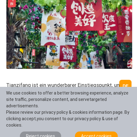
Tianzifang ist ein wunderbarer Einstiegspunkt, um die
DE
verschiedenen Aspekte von Shanghai zu verstehen,
We use cookies to offer a better browsing experience, analyze
site traffic, personalize content, and servetargeted
und es kann als Zentrum verwendet werden, um
advertisements.
verschiedene städtische Reiserouten zu verbinden.
Please review our privacy policy & cookies information page. By
clicking accept,you consent to our privacy policy & use of
- Classic Shanghai Style 2-Day Route: Tianzifang
cookies.
(Shikumen Art) → Xintiandi (Luxury Shikumen
Renovation) → Wukang Road-Anfu Road (Historic
Reject cookies
Accept cookies