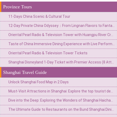
Province Tours
11-Days China Scenic & Cultural Tour
12-Day Private China Odyssey：From Lingnan Flavors to Fantasy Valleys & Skyline Glamour
Oriental Pearl Radio & Television Tower with Huangpu River Cruise
Taste of China Immersive Dining Experience with Live Performances
Oriental Pearl Radio & Television Tower Tickets
Shanghai Disneyland 1-Day Ticket with Premier Access (8 Attractions)
Shanghai Travel Guide
Unlock Shanghai Food Map in 2 Days
Must-Visit Attractions in Shanghai: Explore the top tourist destinations in the Pearl of the Orient
Dive into the Deep: Exploring the Wonders of Shanghai Haichang Ocean Park
The Ultimate Guide to Restaurants on the Bund Shanghai:Dining with a Vie