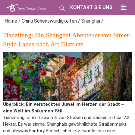
KONTAKT SIE UNS
Home
/
China Sehenswürdigkeiten
/
Shanghai
/
Tianzifang: Ein Shanghai Abenteuer von Street-
Style Lanes nach Art Districts
Überblick: Ein verstecktes Juwel im Herzen der Stadt –
eine Welt im Shikumen-Stil.
Tianzifang ist ein Labyrinth von Straßen und Gassen mit ca. 7,2
Hektar. Es war einmal Shanghais gewöhnlichste Straßenmarkt
und alleyway Factory Bereich, aber jetzt wurde es in eine