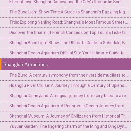
Eternal Love Shanghai: Discovering the City’s Romantic Soul
The Bund Light Show Time:A Guide to Shanghai’s Dazzling Night Spectacle
Title: Exploring Nanjing Road: Shanghai's Most Famous Street for Shopping, Culture, and History
Discover the Charm of French Concession:Top Tours&Tickets for an Unforgettable Shanghai Experience
Shanghai Bund Light Show: The Ultimate Guide to Schedule, Best Spots & Tips
Shanghai Ocean Aquarium Official Site:Your Ultimate Guide to Visiting the Underwater Wonderland
Shanghai Attractions
The Bund: A century symphony from the riverside mudflats to the Eastern Wall Street
Huangpu River Cruise: A Journey Through a Century of Splendor from Fishing Village Streams to a Major Eastern Port
Shanghai Disneyland: A magical journey from fairy tales to a real-life wonderland
Shanghai Ocean Aquarium: A Panoramic Ocean Journey from the Yangtze River to the Deep Sea
Shanghai Museum: A Journey of Civilization from Historical Treasury to Art Palace
Yuyuan Garden: The lingering charm of the Ming and Qing Dynasties in Jiangnan and the modern trend of Chinese Culture in a metropolis