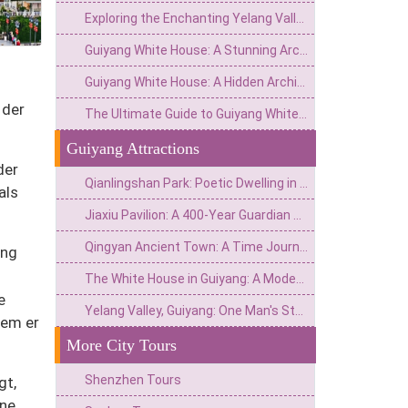
Exploring the Enchanting Yelang Valley (Huaxi Nightlang Valley): A Cultural and Natural Gem in China
Guiyang White House: A Stunning Architectural Gem & Travel Guide
Guiyang White House: A Hidden Architectural Gem in the Mountain City
 der
The Ultimate Guide to Guiyang White House: A Magical Blend of European Grandeur and Local Culture
Guiyang Attractions
der
Qianlingshan Park: Poetic Dwelling in the Central Mountains and Wilderness of the City, and the Adventure of the "Monkey Kingdom" in Central Guizhou
als
Jiaxiu Pavilion: A 400-Year Guardian of Culture Upon the Fuyu Bridge
Qingyan Ancient Town: A Time Journey from a military fortress to a Secret place in Central Guizhou
ong
The White House in Guiyang: A Modern Palace Wonder and Wealth Legend of Flower Orchard
e
Yelang Valley, Guiyang: One Man's Stone Kingdom
dem er
More City Tours
Shenzhen Tours
gt,
ine