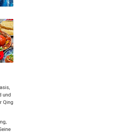
asis,
d und
r Qing
ng,
Seine