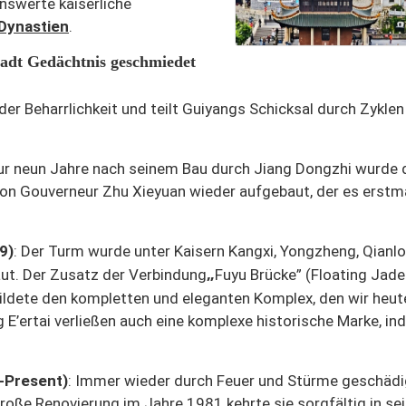
nswerte kaiserliche
Dynastien
.
adt Gedächtnis geschmiedet
der Beharrlichkeit und teilt Guiyangs Schicksal durch Zyklen
Nur neun Jahre nach seinem Bau durch Jiang Dongzhi wurde 
von Gouverneur Zhu Xieyuan wieder aufgebaut, der es erstm
9)
: Der Turm wurde unter Kaisern Kangxi, Yongzheng, Qianl
„
ut. Der Zusatz der Verbindung
Fuyu Brücke” (Floating Jade
ildete den kompletten und eleganten Komplex, den wir heut
 E’ertai verließen auch eine komplexe historische Marke, in
-Present)
: Immer wieder durch Feuer und Stürme geschädi
roße Renovierung im Jahre 1981 kehrte sie sorgfältig in se