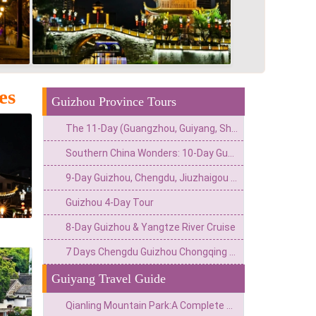
es
Guizhou Province Tours
The 11-Day (Guangzhou, Guiyang, Shangrao, Shanghai) Private China Escape: Urban Thrills & Ancient Valley Mystique
Southern China Wonders: 10-Day Guangzhou, Guilin & Guizhou Tour
9-Day Guizhou, Chengdu, Jiuzhaigou & Leshan Giant Buddha Exploration
Guizhou 4-Day Tour
8-Day Guizhou & Yangtze River Cruise
7 Days Chengdu Guizhou Chongqing Cultural Experience Tour
Guiyang Travel Guide
Qianling Mountain Park:A Complete Guide to Hiking,Attractions&Travel Tips