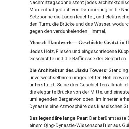
Nachmittagssonne steht jedes architektonisch
Moment ist jedoch von Dämmerung in die Nac
Setzsonne die Lügen leuchtet, und elektrische
den Turm, die Brücke und das Wasser, wodurc
gegen den verdunkelenden Himmel.
Mensch
Handwerk— Geschichte
Geätzt in H
Jedes Holz, Fliesen und eingeschriebene Kuppe
Geschichte und die Raffinesse der Gelehrten.
Die Architektur des Jiaxiu Towers
: Standing
unverwechselbaren umgedrehten Höhlen werd
unterstützt. Seine drei Geschichten allmählic
die elegante Brücke von der Mitte, und eine
at
umliegenden Bergen
von oben. Im Inneren erh
Dynastie eine Atmosphäre des klassischen St
Das legendäre lange Paar
: Der berühmteste 
einem Qing-Dynastie-Wissenschaftler aus Gui