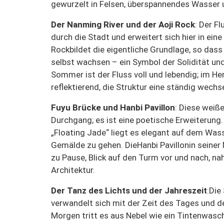
gewurzelt in Felsen, überspannendes Wasser 
Der Nanming River und der Aoji Rock
: Der Fl
durch die Stadt und erweitert sich hier in eine
Rock
bildet die eigentliche Grundlage, so dass
selbst wachsen – ein Symbol der Solidität un
Sommer ist der Fluss voll und lebendig; im Her
reflektierend, die Struktur eine ständig wechse
Fuyu Brücke und Hanbi Pavillon
: Diese weiße
Durchgang; es ist eine poetische Erweiterun
„Floating Jade“ liegt es elegant auf dem Wasse
Gemälde zu gehen. Die
Hanbi Pavillon
in seiner
zu Pause, Blick auf den Turm vor und nach, n
Architektur.
Der Tanz des Lichts und der Jahreszeit
:
Die
verwandelt sich mit der Zeit des Tages und d
Morgen tritt es aus Nebel wie ein Tintenwasch