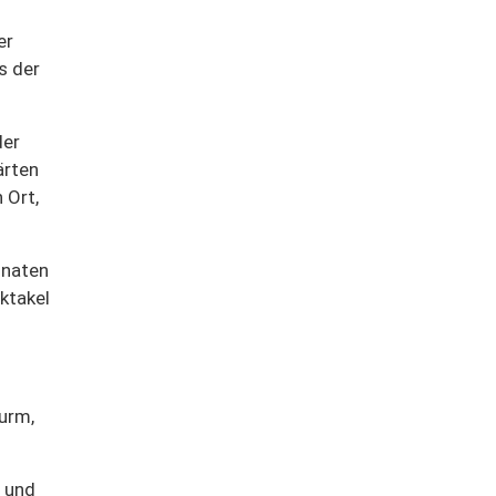
er
s der
der
ärten
 Ort,
onaten
ktakel
urm,
 und