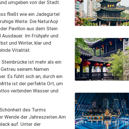
und umgeben von der Stadt.
uss fließt wie ein Jadegürtel
 ruhige Weite. Die Natur
Aoji
 der Pavillon aus dem Stein
d Ausdauer. Im Frühjahr und
bst und Winter, klar und
lnde Vitalität.
 Steinbrücke ist mehr als ein
g. Getreu seinem Namen
r. Es fühlt sich an, durch ein
 Mitte ist der perfekte Ort, um
ahtlos verbinden Wasser und
 Schönheit des Turms
er Wende der Jahreszeiten.
Am
lack auf. Unter der