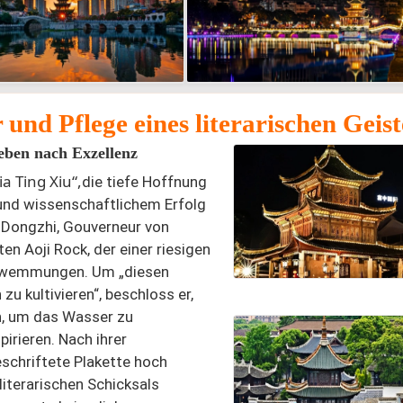
und Pflege eines literarischen Geist
eben nach Exzellenz
ia Ting Xiu“,
die tiefe Hoffnung
und wissenschaftlichem Erfolg
 Dongzhi, Gouverneur von
n Aoji Rock, der einer riesigen
schwemmungen. Um „diesen
u kultivieren“, beschloss er,
n, um das Wasser zu
pirieren. Nach ihrer
eschriftete Plakette hoch
literarischen Schicksals