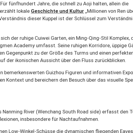
Für fünfhundert Jahre, die schnell zu Aoji halten, allein die
erzählt lokale
Geschichte und Kultur
„Millionen von Ren üb
 Verständnis dieser Kuppel ist der Schlüssel zum Verständni
 sich der ruhige Cuiwei Garten, ein Ming-Qing-Stil Komplex, 
ongmen Academy umfasst. Seine ruhigen Korridore, üppige G
igen Gegenpunkt zu der Größe des Turms und einen perfekten
uf der ikonischen Aussicht über den Fluss zurückblicken.
von bemerkenswerten Guizhou Figuren und informativen Exp
en Kontext und bereichern den Besuch über das visuelle Spe
es Nanming River (Wenchang South Road side) erfasst den T
eflexionen, insbesondere für Nachtaufnahmen.
onen Low-Winkel-Schüsse die dynamischen fliegenden Eaves