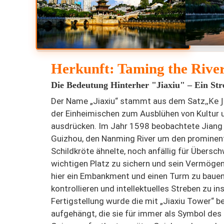
Herkunft: Taming the River 
Die Bedeutung
Hinterher
"Jiaxiu" – Ein Str
„Ke J
Der Name „Jiaxiu“ stammt aus dem Satz
der Einheimischen zum Ausblühen von Kultur 
ausdrücken. Im Jahr 1598 beobachtete Jiang
Guizhou, den Nanming River um den prominente
Schildkröte ähnelte, noch anfällig für Über
wichtigen Platz zu sichern und sein Vermögen z
hier ein Embankment und einen Turm zu baue
kontrollieren und intellektuelles Streben zu ins
Fertigstellung wurde die mit „Jiaxiu Tower“ b
aufgehängt, die sie für immer als Symbol des 