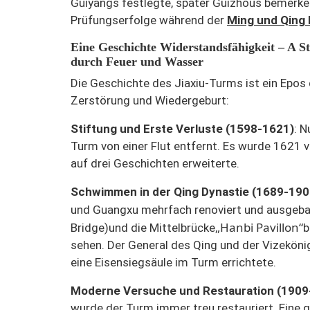
Guiyangs festlegte, später Guizhous bemerke
Prüfungserfolge während der
Ming und Qing 
Eine Geschichte
Widerstandsfähigkeit – A
St
durch Feuer und Wasser
Die Geschichte des Jiaxiu-Turms ist ein Epos 
Zerstörung und Wiedergeburt:
Stiftung und Erste Verluste (1598-1621)
: 
Turm von einer Flut entfernt. Es wurde 1621 
auf drei Geschichten erweiterte.
Schwimmen in der Qing Dynastie (1689-190
und Guangxu mehrfach renoviert und ausgeba
„Hanbi Pavillon“
Bridge)
und die Mittelbrücke
b
sehen. Der General des Qing und der Vizekönig
eine Eisensiegsäule im Turm errichtete.
Moderne Versuche und Restauration (1909
wurde der Turm immer treu restauriert. Eine g