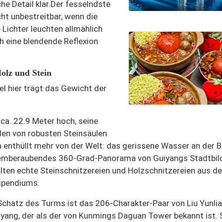
e Detail klar.
Der fesselndste
ht unbestreitbar
, wenn die
 Lichter leuchten allmählich
h eine blendende Reflexion
olz und Stein
l hier trägt das Gewicht der
 ca. 22.9 Meter hoch, seine
en von robusten Steinsäulen
h enthüllt mehr von der Welt: das gerissene Wasser an der B
emberaubendes 360-Grad-Panorama von Guiyangs Stadtbil
alten echte Steinschnitzereien und Holzschnitzereien aus de
ipendiums.
Schatz des Turms ist das 206-Charakter-Paar von Liu Yunlia
yang, der als der von Kunmings Daguan Tower bekannt ist. 