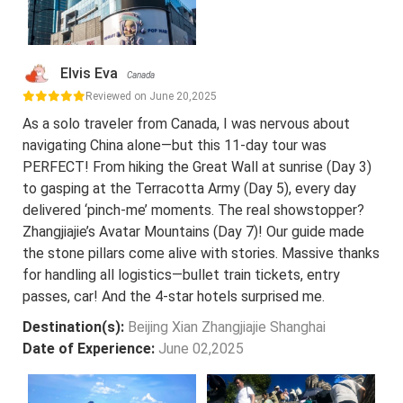
Elvis Eva
Canada
Reviewed on June 20,2025
As a solo traveler from Canada, I was nervous about
navigating China alone—but this 11-day tour was
PERFECT! From hiking the Great Wall at sunrise (Day 3)
to gasping at the Terracotta Army (Day 5), every day
delivered ‘pinch-me’ moments. The real showstopper?
Zhangjiajie’s Avatar Mountains (Day 7)! Our guide made
the stone pillars come alive with stories. Massive thanks
for handling all logistics—bullet train tickets, entry
passes, car! And the 4-star hotels surprised me.
Destination(s):
Beijing Xian Zhangjiajie Shanghai
Date of Experience:
June 02,2025