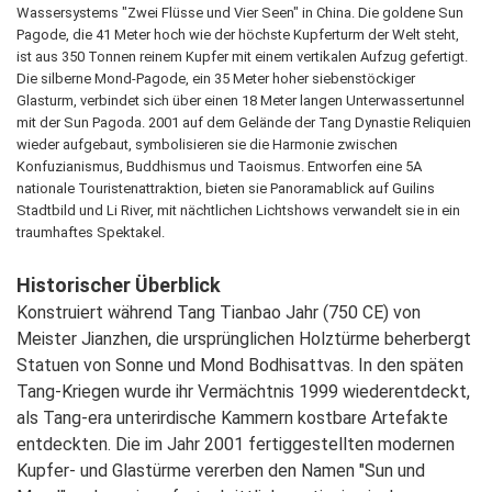
Wassersystems "Zwei Flüsse und Vier Seen" in China. Die goldene Sun
Pagode, die 41 Meter hoch wie der höchste Kupferturm der Welt steht,
ist aus 350 Tonnen reinem Kupfer mit einem vertikalen Aufzug gefertigt.
Die silberne Mond-Pagode, ein 35 Meter hoher siebenstöckiger
Glasturm, verbindet sich über einen 18 Meter langen Unterwassertunnel
mit der Sun Pagoda. 2001 auf dem Gelände der Tang Dynastie Reliquien
wieder aufgebaut, symbolisieren sie die Harmonie zwischen
Konfuzianismus, Buddhismus und Taoismus. Entworfen eine 5A
nationale Touristenattraktion, bieten sie Panoramablick auf Guilins
Stadtbild und Li River, mit nächtlichen Lichtshows verwandelt sie in ein
traumhaftes Spektakel.
Historischer Überblick
Konstruiert während Tang Tianbao Jahr (750 CE) von
Meister Jianzhen, die ursprünglichen Holztürme beherbergt
Statuen von Sonne und Mond Bodhisattvas. In den späten
Tang-Kriegen wurde ihr Vermächtnis 1999 wiederentdeckt,
als Tang-era unterirdische Kammern kostbare Artefakte
entdeckten. Die im Jahr 2001 fertiggestellten modernen
Kupfer- und Glastürme vererben den Namen "Sun und