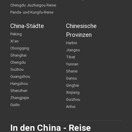
Chengdu Jiuzhaigou Reise
Panda- und Kungfu-Reise
China-Städte
Chinesische
Provinzen
Peking
Xi'an
Harbin
Chongqing
Jiangsu
Shanghai
Tibet
Chengdu
Yunnan
Suzhou
Shanxi
Guangzhou
Gansu
Hangzhou
Qinghai
Shenzhen
Xinjiang
Zhangjiajie
Guizhou
Guilin
Anhui
In den China - Reise