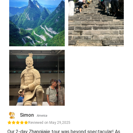
Simon
America
Reviewed on May 29,2025
Our 2-day Zhangjiajie tour was beyond spectacular! As