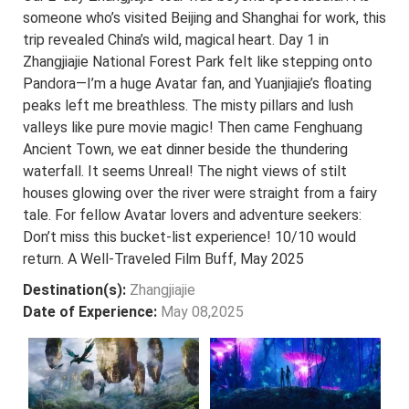
someone who’s visited Beijing and Shanghai for work, this
trip revealed China’s wild, magical heart. Day 1 in
Zhangjiajie National Forest Park felt like stepping onto
Pandora—I’m a huge Avatar fan, and Yuanjiajie’s floating
peaks left me breathless. The misty pillars and lush
valleys like pure movie magic! Then came Fenghuang
Ancient Town, we eat dinner beside the thundering
waterfall. It seems Unreal! The night views of stilt
houses glowing over the river were straight from a fairy
tale. For fellow Avatar lovers and adventure seekers:
Don’t miss this bucket-list experience! 10/10 would
return. A Well-Traveled Film Buff, May 2025
Destination(s):
Zhangjiajie
Date of Experience:
May 08,2025