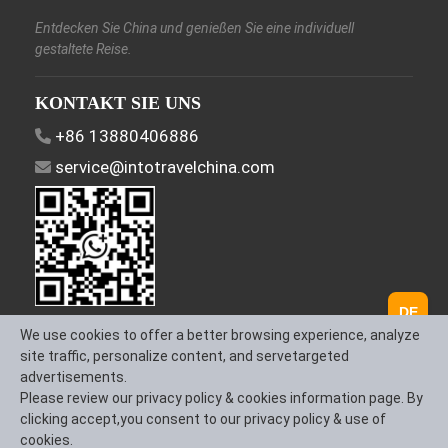
Entdecken Sie China und genießen Sie eine individuell
gestaltete Reise.
KONTAKT SIE UNS
+86 13880406886
service@intotravelchina.com
DE
FOLGEN SIE UNS
We use cookies to offer a better browsing experience, analyze
site traffic, personalize content, and servetargeted
advertisements.
Please review our privacy policy & cookies information page. By
clicking accept,you consent to our privacy policy & use of
Über uns
Kontaktieren Sie uns
Allgemeine
cookies.