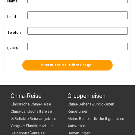
Name
Land
Telefon
E - Mail
China-Reise
Gruppenreisen
Klassische China-Reise
China-Sehenswürdigkeiten
China-Landschaftsreise
Reiseführer
🔥Beliebte Reiseangebote
Meine Reise individuell gestalten
Yangtze-Flusskreuzfahrt
Antworten
Seidenstraßenreise
Bewertungen