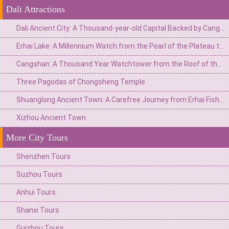
Dali Attractions
Dali Ancient City: A Thousand-year-old Capital Backed by Cangshan Mountain and Facing Erhai Lake
Erhai Lake: A Millennium Watch from the Pearl of the Plateau to the Mirror of Wind, Flowers, Snow, and Moon
Cangshan: A Thousand Year Watchtower from the Roof of the World to the Summit of Wind, Flowers, Snow, and Moon
Three Pagodas of Chongsheng Temple
Shuanglong Ancient Town: A Carefree Journey from Erhai Fishing Village to the Art Peninsula
Xizhou Ancient Town
More City Tours
Shenzhen Tours
Suzhou Tours
Anhui Tours
Shanxi Tours
Guizhou Tours