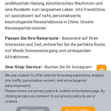
undMountain Heilung, künstlerisches Wachstum und
eine Rückkehr zum langsamen Leben. IntoTravelChina
ist spezialisiert auf tiefe, personalisierte,
beunruhigende Reiseerlebnisse in China. Unsere
Reiseexperten können:
Passen Sie Ihre Reiseroute
– Basierend auf Ihren
Interessen und Zeit, entwerfen Sie die perfekte Route
mit Wenbi Sonnenuntergang und umliegenden
Attraktionen.
One-Stop-Service
– Buchen Sie Ihr Instagram-
DE
berühmtes Gästehaus, Fotoshoot, Seeseite Privatauto
We use cookies to offer a better browsing experience, analyze
und engagierten Führer.
site traffic, personalize content, and servetargeted
advertisements.
Exklusive Erfahrungen
– Stellen Sie private Besuche
Please review our privacy policy & cookies information page. By
in Kunststudios, reservieren Sie den besten Tisch in
clicking accept,you consent to our privacy policy & use of
cookies.
einem Klippe Café für Sonnenuntergang, und vieles
mehr.
Reject cookies
Accept cookies