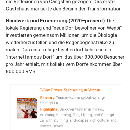
die Reflexionen von Cangshan gezogen. Das erste
Gästehaus markierte den Beginn der Transformation.
Handwerk und Erneuerung (2020–präsent)
: Die
lokale Regierung und "neue Dorfbewohner von Wenbi"
investierten gemeinsam Millionen, um die Ökologie
wiederherzustellen und die Regenbogenstraße zu
malen. Das einst ruhige Fischerdorf kehrte in ein
"internetfamous Dorf" um, das über 300.000 Besucher
pro Jahr erhielt, mit kollektivem Dorfeinkommen über
800.000 RMB.
7-Day Private Sightseeing in Yunnan
Itinerary:
Yunnan-Kunming-Dali-Lijiang-
Shangri-La
Highlights:
Discover Yunnan in 7 days,
exploring Kunming, Dali, Lijiang, and Shangri-
La, with stunning landscapes, rich culture, and
ancient towns.