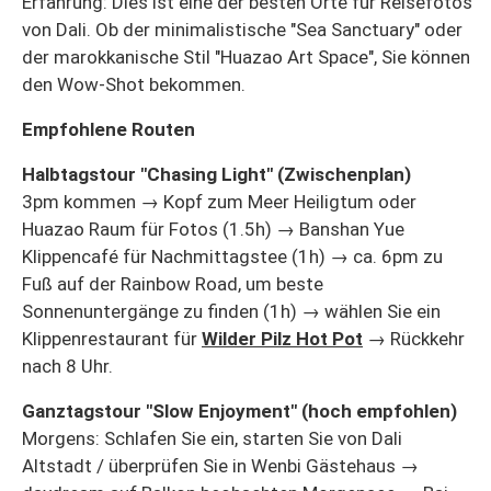
Erfahrung: Dies ist eine der besten Orte für Reisefotos
von Dali. Ob der minimalistische "Sea Sanctuary" oder
der marokkanische Stil "Huazao Art Space", Sie können
den Wow-Shot bekommen.
Empfohlene Routen
Halbtagstour "Chasing Light" (Zwischenplan)
3pm kommen → Kopf zum Meer Heiligtum oder
Huazao Raum für Fotos (1.5h) → Banshan Yue
Klippencafé für Nachmittagstee (1h) → ca. 6pm zu
Fuß auf der Rainbow Road, um beste
Sonnenuntergänge zu finden (1h) → wählen Sie ein
Klippenrestaurant für
Wilder Pilz Hot Pot
→ Rückkehr
nach 8 Uhr.
Ganztagstour "Slow Enjoyment" (hoch empfohlen)
Morgens: Schlafen Sie ein, starten Sie von Dali
Altstadt / überprüfen Sie in Wenbi Gästehaus →