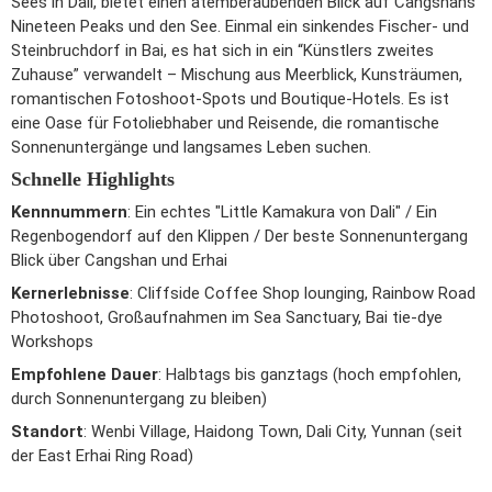
Sees in Dali, bietet einen atemberaubenden Blick auf Cangshans
Nineteen Peaks und den See. Einmal ein sinkendes Fischer- und
Steinbruchdorf in Bai, es hat sich in ein “Künstlers zweites
Zuhause” verwandelt – Mischung aus Meerblick, Kunsträumen,
romantischen Fotoshoot-Spots und Boutique-Hotels. Es ist
eine Oase für Fotoliebhaber und Reisende, die romantische
Sonnenuntergänge und langsames Leben suchen.
Schnelle Highlights
Kennnummern
: Ein echtes "Little Kamakura von Dali" / Ein
Regenbogendorf auf den Klippen / Der beste Sonnenuntergang
Blick über Cangshan und Erhai
Kernerlebnisse
: Cliffside Coffee Shop lounging, Rainbow Road
Photoshoot, Großaufnahmen im Sea Sanctuary, Bai tie-dye
Workshops
Empfohlene Dauer
: Halbtags bis ganztags (hoch empfohlen,
durch Sonnenuntergang zu bleiben)
Standort
: Wenbi Village, Haidong Town, Dali City, Yunnan (seit
der East Erhai Ring Road)