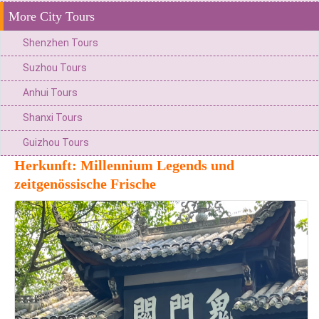
More City Tours
Shenzhen Tours
Suzhou Tours
Anhui Tours
Shanxi Tours
Guizhou Tours
Herkunft: Millennium Legends und
zeitgenössische Frische