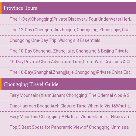
Province Tours
The 1-Day(Chongqing)Private Discovery Tour:Underwater Heritage,Secret Bunker&Natural Wonders–4 Customizable Options
The 12-Day (Chengdu, Jiuzhaigou, Chongqing, Zhangjiajie, Guangzhou) Private China Nature Tour: Pandas, Mythic Pools, Sky Gardens & River Lights
Chongqing One-Day Trip: Wulong's 3 Essentials
The 10-Day Shanghai, Zhangjiajie, Chongqing & Beijing Private Tour: Avatar Mountains & Neon Metropolises
10-Day Private China Adventure Tour(Great Wall, Grottoes & Cliffside Wonders)
The 10-Day(Shanghai,Zhangjiajie,Chongqing)Private China Escape:Modern Skyline,Avatar Peaks&Mountain City Wonders
Chongqing Travel Guide
Fairy Mountain (Xiannüshan) Chongqing: The Oriental Alps & South China's Highland Escape
Chaotianmen Bridge Arch Closure Time:When to Visit&What to Know
Fairy Mountain Chongqing: A Natural Wonderland for Hikers and Nature Lovers
Top 5 Best Spots for Panoramic View of Chongqing: Unmissable Vantage Points