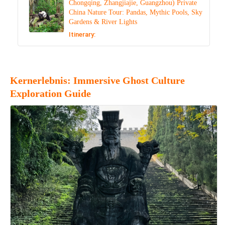
Chongqing, Zhangjiajie, Guangzhou) Private
China Nature Tour: Pandas, Mythic Pools, Sky
Gardens & River Lights
Itinerary:
Kernerlebnis: Immersive Ghost Culture
Exploration Guide