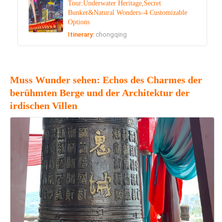
Tour:Underwater Heritage,Secret
Bunker&Natural Wonders–4 Customizable
Options
Itinerary:
chongqing
Muss Wunder sehen: Echos des Charmes der
berühmten Berge und der Architektur der
irdischen Villen