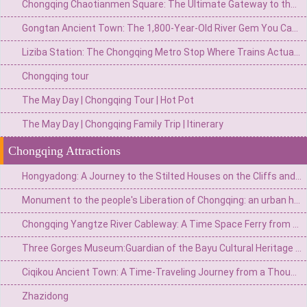
Chongqing Chaotianmen Square: The Ultimate Gateway to the Yangtze River & City Skyline
Gongtan Ancient Town: The 1,800-Year-Old River Gem You Can't Miss on Your Chongqing Trip
Liziba Station: The Chongqing Metro Stop Where Trains Actually Fly Through a Building
Chongqing tour
The May Day | Chongqing Tour | Hot Pot
The May Day | Chongqing Family Trip | Itinerary
Chongqing Attractions
Hongyadong: A Journey to the Stilted Houses on the Cliffs and the Magical World of Spirited Away
Monument to the people's Liberation of Chongqing: an urban heart engraved with national spirit
Chongqing Yangtze River Cableway: A Time Space Ferry from Urban "Airbus" to 8D Magical Landmark
Three Gorges Museum:Guardian of the Bayu Cultural Heritage and a Monument to the Three Gorges Civilization
Ciqikou Ancient Town: A Time-Traveling Journey from a Thousand-year-old Wharf to a Microcosm of Ba and Yu
Zhazidong