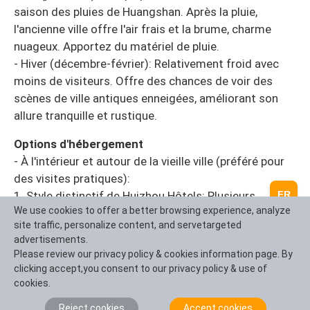
saison des pluies de Huangshan. Après la pluie,
l'ancienne ville offre l'air frais et la brume, charme
nuageux. Apportez du matériel de pluie.
- Hiver (décembre-février): Relativement froid avec
moins de visiteurs. Offre des chances de voir des
scènes de ville antiques enneigées, améliorant son
allure tranquille et rustique.
Options d'hébergement
- À l'intérieur et autour de la vieille ville (préféré pour
des visites pratiques):
FR
1. Style distinctif de Huizhou Hôtels: Plusieurs
We use cookies to offer a better browsing experience, analyze
chambres d'hôtes de charme, converties à partir de
site traffic, personalize content, and servetargeted
vieilles résidences, offrent une expérience immersive
advertisements.
de la vie traditionnelle Huizhou. La disponibilité est
Please review our privacy policy & cookies information page. By
limitée, donc une réservation préalable est essentielle.
clicking accept,you consent to our privacy policy & use of
2. Hôtels modernes dans le comté de Shexian: Plus
cookies.
d'options variées allant du budget aux hôtels de luxe
Reject cookies
Accept cookies