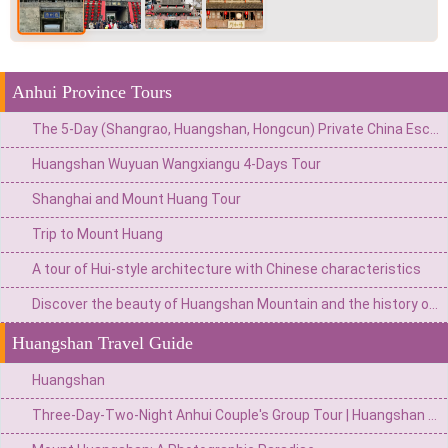
Anhui Province Tours
The 5-Day (Shangrao, Huangshan, Hongcun) Private China Escape: Mystical Cliffside Valley & Ancient Villages
Huangshan Wuyuan Wangxiangu 4-Days Tour
Shanghai and Mount Huang Tour
Trip to Mount Huang
A tour of Hui-style architecture with Chinese characteristics
Discover the beauty of Huangshan Mountain and the history of the ancient village
Huangshan Travel Guide
Huangshan
Three-Day-Two-Night Anhui Couple's Group Tour | Huangshan Sea of Clouds + Jiuhua Zen Atmosphere + Qiyun Mystic Trace, Unlocking the Romantic Code of East China's Landscapes