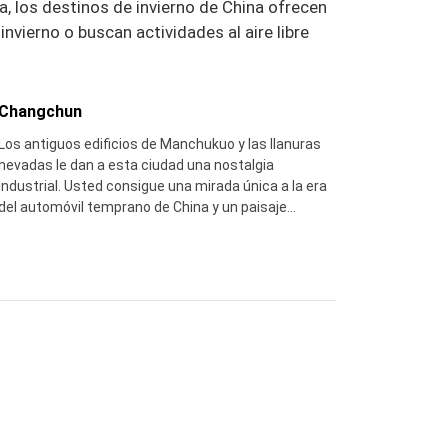
, los destinos de invierno de China ofrecen
nvierno o buscan actividades al aire libre
Changchun
Los antiguos edificios de Manchukuo y las llanuras
nevadas le dan a esta ciudad una nostalgia
industrial. Usted consigue una mirada única a la era
del automóvil temprano de China y un paisaje
tranquilo y nevado. Consejo: tomar el antiguo tranvía
No.55 – es una postal en movimiento de la vida de la
ciudad de invierno.