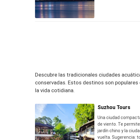
– las fotos resultan
azul claro.
Descubre las tradicionales ciudades acuátic
conservadas. Estos destinos son populares c
la vida cotidiana.
Suzhou Tours
Una ciudad compacta 
de viento. Te permite
jardín chino y la ciud
vuelta. Sugerencia: t