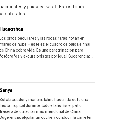
acionales y paisajes karst. Estos tours
as naturales.
Huangshan
Los pinos peculiares y las rocas raras flotan en
mares de nube – este es el cuadro de paisaje final
de China cobra vida. Es una peregrinación para
fotógrafos y excursionistas por igual. Sugerencia: si
llueve o se vuelve brusco, no descienda – la mañana
siguiente a menudo te da el amanecer más
espectacular.
Sanya
Sol abrasador y mar cristalino hacen de esto una
fiesta tropical durante todo el año. Es el patio
trasero de curación más meridional de China.
Sugerencia: alquilar un coche y conducir la carretera
costera – y alejarse de cualquier puesto de marisco