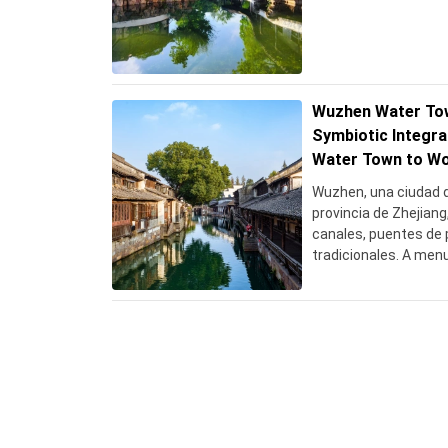
luego encontrar una 
un desayuno local rea
Wuzhen Water Tow
Symbiotic Integra
Water Town to Wo
Wuzhen, una ciudad d
provincia de Zhejian
canales, puentes de 
tradicionales. A menu
Oriente", se divide e
(Zona Oriental), un di
Xizha (Zona Occident
paisajes nocturnos y
una historia que dat
Wuzhen ofrece un vist
acuoso de China, atr
encanto atemporal y 