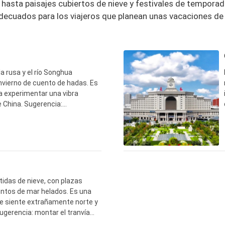
hasta paisajes cubiertos de nieve y festivales de temporada
adecuados para los viajeros que planean unas vacaciones de i
a rusa y el río Songhua
nvierno de cuento de hadas. Es
ra experimentar una vibra
de China. Sugerencia:
os de mano para su teléfono –
rías en minutos, así que no
 aire libre.
tidas de nieve, con plazas
entos de mar helados. Es una
e siente extrañamente norte y
Sugerencia: montar el tranvía
la orilla en un día mudo o nevado