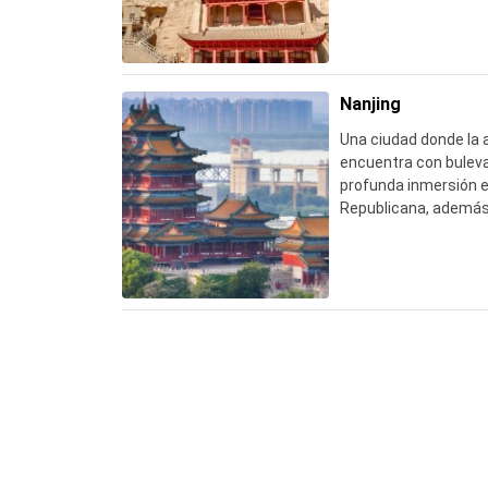
delante a través del s
absolutamente ningu
Nanjing
Una ciudad donde la 
encuentra con bulev
profunda inmersión en
Republicana, además 
Sugerencia: Visite el
temprano por la maña
calor.