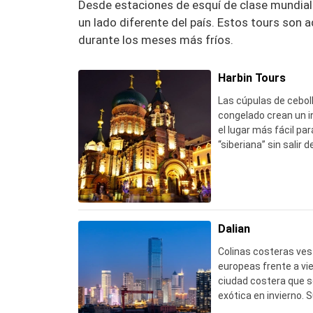
Desde estaciones de esquí de clase mundial 
un lado diferente del país. Estos tours son 
durante los meses más fríos.
Harbin Tours
Las cúpulas de ceboll
congelado crean un i
el lugar más fácil pa
“siberiana” sin salir 
empaquetar los enan
el frío mata las bate
espere que se quede al
Dalian
Colinas costeras ves
europeas frente a vi
ciudad costera que s
exótica en invierno. 
vintage a lo largo de 