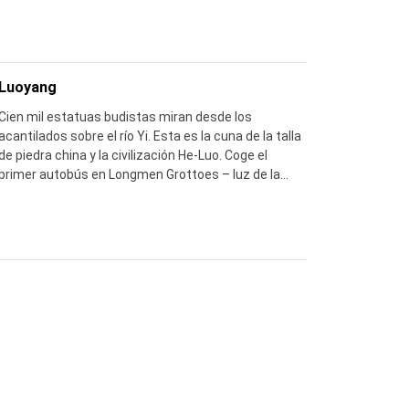
un patio restaurado – la verdadera magia viene
antes del amanecer y después del atardecer,
cuando la multitud desaparece.
Luoyang
Cien mil estatuas budistas miran desde los
acantilados sobre el río Yi. Esta es la cuna de la talla
de piedra china y la civilización He‐Luo. Coge el
primer autobús en Longmen Grottoes – luz de la
mañana hace que el silencio se sienta sagrado.