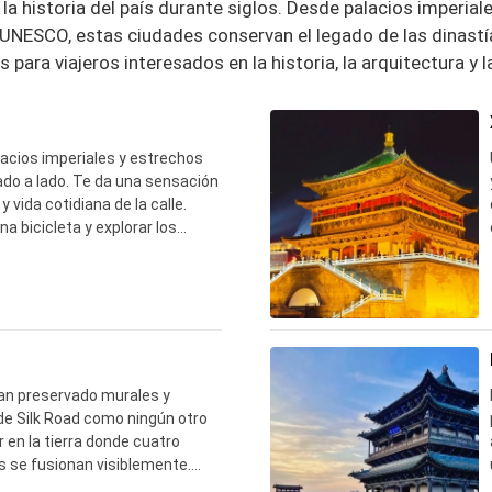
a historia del país durante siglos. Desde palacios imperial
 UNESCO, estas ciudades conservan el legado de las dinas
 para viajeros interesados en la historia, la arquitectura y la
acios imperiales y estrechos
ado a lado. Te da una sensación
y vida cotidiana de la calle.
na bicicleta y explorar los
 eje central – mucho más
illos de Forbidden City
han preservado murales y
de Silk Road como ningún otro
ar en la tierra donde cuatro
s se fusionan visiblemente.
 cuevas especiales meses por