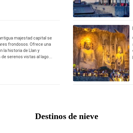
itio web oficial, y recuerde –
na foto dentro.
antigua majestad capital se
ares frondosos. Ofrece una
 la historia de Llan y
de serenos vistas al lago.
 Mausoleo del Dr. Sun Yat-sen
na para evitar multitudes y
Destinos de nieve