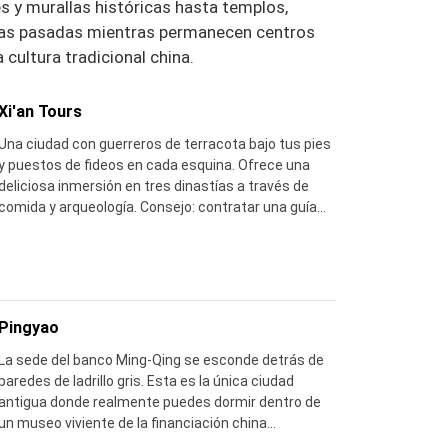
es y murallas históricas hasta templos,
tías pasadas mientras permanecen centros
 cultura tradicional china.
Xi'an Tours
Una ciudad con guerreros de terracota bajo tus pies
y puestos de fideos en cada esquina. Ofrece una
deliciosa inmersión en tres dinastías a través de
comida y arqueología. Consejo: contratar una guía
con licencia en los fosos, y recorrer el muro de la
ciudad al atardecer para la mejor vista.
Pingyao
La sede del banco Ming-Qing se esconde detrás de
paredes de ladrillo gris. Esta es la única ciudad
antigua donde realmente puedes dormir dentro de
un museo viviente de la financiación china
temprana. Sugerencia: permanecer de la noche en