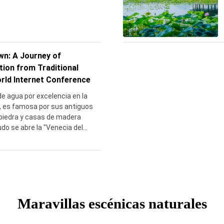
pequeña tienda de fideos para
l.
n: A Journey of
tion from Traditional
rld Internet Conference
e agua por excelencia en la
g, es famosa por sus antiguos
piedra y casas de madera
do se abre la "Venecia del
n dos áreas principales: Dongzha
strito histórico preservado, y
al), conocida por sus serenos
 actuaciones culturales. Con
a de hace más de 1.300 años,
azo al antiguo estilo de vida
Maravillas escénicas naturales
ayendo a los visitantes con su
vibrante patrimonio cultural.