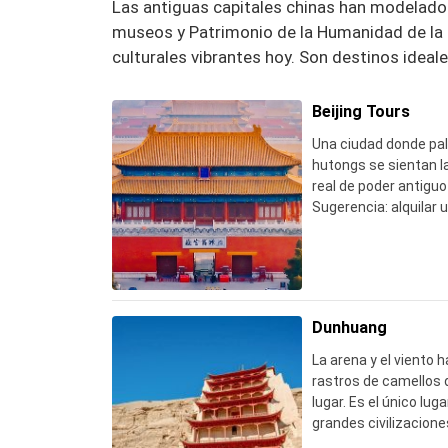
Las antiguas capitales chinas han modelado l
museos y Patrimonio de la Humanidad de la
culturales vibrantes hoy. Son destinos ideales
Beijing Tours
Una ciudad donde pal
hutongs se sientan l
real de poder antiguo 
Sugerencia: alquilar u
callejones fuera del
revelador que los pas
concurridos.
Dunhuang
La arena y el viento 
rastros de camellos 
lugar. Es el único lug
grandes civilizacione
Consejo: reserve las