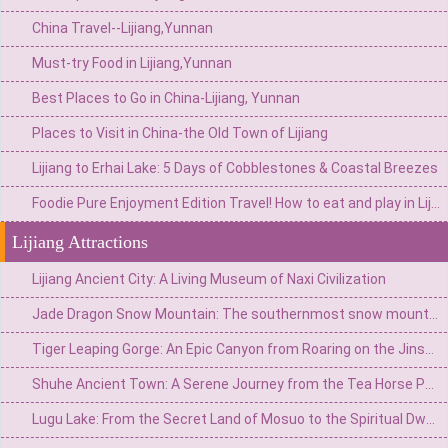
China Travel--Lijiang,Yunnan
Must-try Food in Lijiang,Yunnan
Best Places to Go in China-Lijiang, Yunnan
Places to Visit in China-the Old Town of Lijiang
Lijiang to Erhai Lake: 5 Days of Cobblestones & Coastal Breezes
Foodie Pure Enjoyment Edition Travel! How to eat and play in Lijiang—— 2-day deep roaming guide
Lijiang Attractions
Lijiang Ancient City: A Living Museum of Naxi Civilization
Jade Dragon Snow Mountain: The southernmost snow mountain divine domain and Naxi guardian deity in the Northern Hemisphere
Tiger Leaping Gorge: An Epic Canyon from Roaring on the Jinsha River to a Hiking Paradise
Shuhe Ancient Town: A Serene Journey from the Tea Horse Post Station to the foot of the snow-capped Mountains
Lugu Lake: From the Secret Land of Mosuo to the Spiritual Dwelling of Daughter Countr