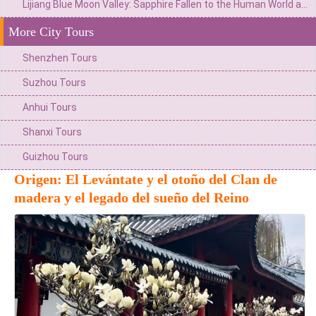
Lijiang Blue Moon Valley: Sapphire Fallen to the Human World and Pure Poem of Snow Mountain Divine Realm
More City Tours
Shenzhen Tours
Suzhou Tours
Anhui Tours
Shanxi Tours
Guizhou Tours
Origen: El Levántate y el otoño del Clan de
madera y el legado del sueño del Reino