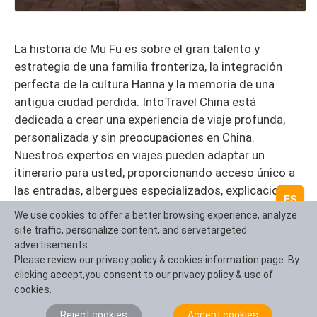
La historia de Mu Fu es sobre el gran talento y
estrategia de una familia fronteriza, la integración
perfecta de la cultura Hanna y la memoria de una
antigua ciudad perdida. IntoTravel China está
dedicada a crear una experiencia de viaje profunda,
personalizada y sin preocupaciones en China.
Nuestros expertos en viajes pueden adaptar un
itinerario para usted, proporcionando acceso único a
las entradas, albergues especializados, explicaciones
ES
culturales profesionales y conexiones de transporte
We use cookies to offer a better browsing experience, analyze
en los alrededores. También organizamos
site traffic, personalize content, and servetargeted
experiencias exclusivas como las oportunidades de
advertisements.
intercambio académico no público y la mejor guía
Please review our privacy policy & cookies information page. By
clicking accept,you consent to our privacy policy & use of
fotográfica para la arquitectura antigua, haciendo de
cookies.
su viaje a Mu Fu un diálogo profundo que trasciende el
tiempo y el espacio y alcanza el núcleo histórico de la
Reject cookies
Accept cookies