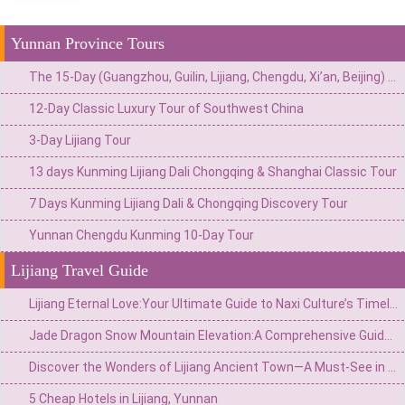
Yunnan Province Tours
The 15-Day (Guangzhou, Guilin, Lijiang, Chengdu, Xi’an, Beijing) Private China Odyssey: Ancient Towns, Pandas & Imperial Majesty
12-Day Classic Luxury Tour of Southwest China
3-Day Lijiang Tour
13 days Kunming Lijiang Dali Chongqing & Shanghai Classic Tour
7 Days Kunming Lijiang Dali & Chongqing Discovery Tour
Yunnan Chengdu Kunming 10-Day Tour
Lijiang Travel Guide
Lijiang Eternal Love:Your Ultimate Guide to Naxi Culture’s Timeless Spectacle
Jade Dragon Snow Mountain Elevation:A Comprehensive Guide to Its Height and Attractions
Discover the Wonders of Lijiang Ancient Town—A Must-See in China
5 Cheap Hotels in Lijiang, Yunnan