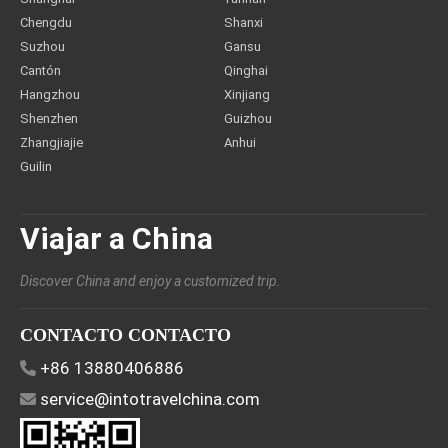
Chengdu
Shanxi
Suzhou
Gansu
Cantón
Qinghai
Hangzhou
Xinjiang
Shenzhen
Guizhou
Zhangjiajie
Anhui
Guilin
Viajar a China
Discover China and enjoy a customized trip.
CONTACTO CONTACTO
+86 13880406886
service@intotravelchina.com