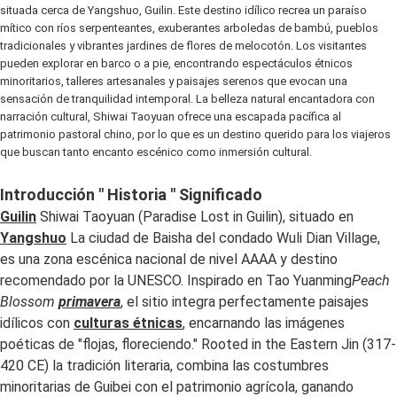
situada cerca de Yangshuo, Guilin. Este destino idílico recrea un paraíso
mítico con ríos serpenteantes, exuberantes arboledas de bambú, pueblos
tradicionales y vibrantes jardines de flores de melocotón. Los visitantes
pueden explorar en barco o a pie, encontrando espectáculos étnicos
minoritarios, talleres artesanales y paisajes serenos que evocan una
sensación de tranquilidad intemporal. La belleza natural encantadora con
narración cultural, Shiwai Taoyuan ofrece una escapada pacífica al
patrimonio pastoral chino, por lo que es un destino querido para los viajeros
que buscan tanto encanto escénico como inmersión cultural.
Introducción " Historia " Significado
Guilin
Shiwai Taoyuan (Paradise Lost in Guilin), situado en
Yangshuo
La ciudad de Baisha del condado Wuli Dian Village,
es una zona escénica nacional de nivel AAAA y destino
recomendado por la UNESCO. Inspirado en Tao Yuanming
Peach
Blossom
primavera
, el sitio integra perfectamente paisajes
idílicos con
culturas étnicas
, encarnando las imágenes
poéticas de "flojas, floreciendo." Rooted in the Eastern Jin (317-
420 CE) la tradición literaria, combina las costumbres
minoritarias de Guibei con el patrimonio agrícola, ganando