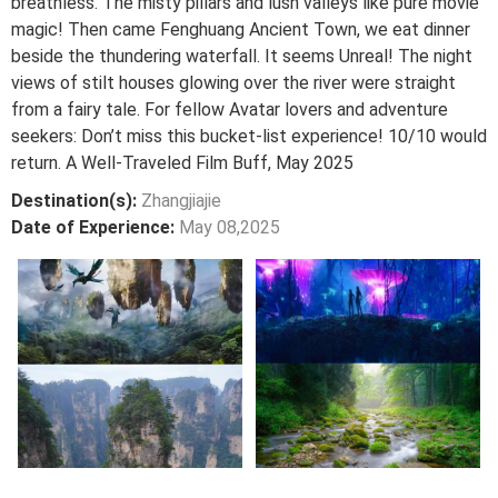
breathless. The misty pillars and lush valleys like pure movie
magic! Then came Fenghuang Ancient Town, we eat dinner
beside the thundering waterfall. It seems Unreal! The night
views of stilt houses glowing over the river were straight
from a fairy tale. For fellow Avatar lovers and adventure
seekers: Don’t miss this bucket-list experience! 10/10 would
return. A Well-Traveled Film Buff, May 2025
Destination(s):
Zhangjiajie
Date of Experience:
May 08,2025