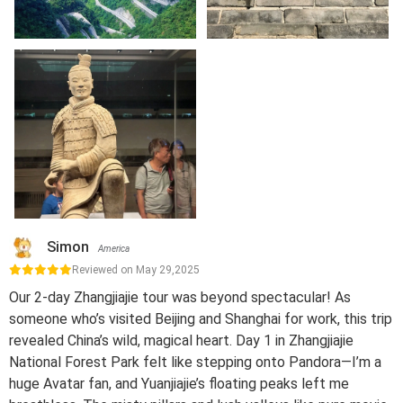
Simon
America
Reviewed on May 29,2025
Our 2-day Zhangjiajie tour was beyond spectacular! As
someone who’s visited Beijing and Shanghai for work, this trip
revealed China’s wild, magical heart. Day 1 in Zhangjiajie
National Forest Park felt like stepping onto Pandora—I’m a
huge Avatar fan, and Yuanjiajie’s floating peaks left me