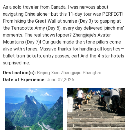
As a solo traveler from Canada, I was nervous about
navigating China alone—but this 11-day tour was PERFECT!
From hiking the Great Wall at sunrise (Day 3) to gasping at
the Terracotta Army (Day 5), every day delivered ‘pinch-me’
moments. The real showstopper? Zhangjiajie’s Avatar
Mountains (Day 7)! Our guide made the stone pillars come
alive with stories. Massive thanks for handling all logistics—
bullet train tickets, entry passes, car! And the 4-star hotels
surprised me.
Destination(s):
Beijing Xian Zhangjiajie Shanghai
Date of Experience:
June 02,2025