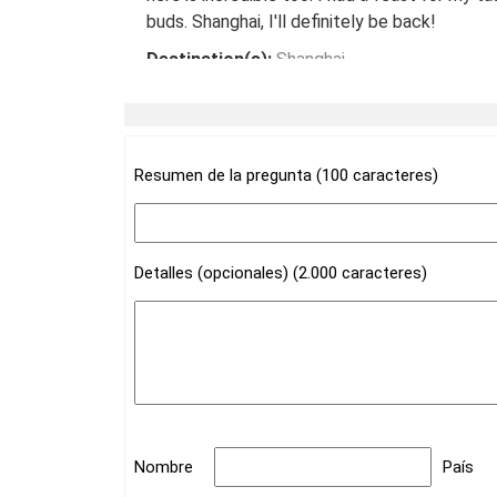
buds. Shanghai, I'll definitely be back!
Destination(s):
Shanghai
Date of Experience:
May 08,2024
Resumen de la pregunta (100 caracteres)
Detalles (opcionales) (2.000 caracteres)
Nombre
País