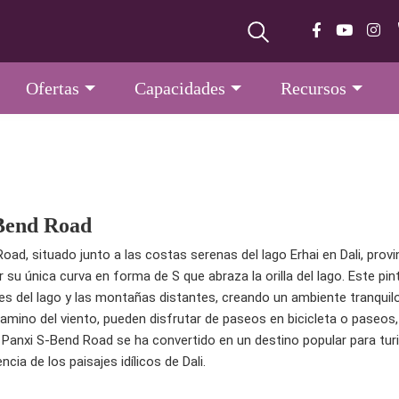
Ofertas
Capacidades
Recursos
Bend Road
oad, situado junto a las costas serenas del lago Erhai en Dali, prov
 su única curva en forma de S que abraza la orilla del lago. Este p
es del lago y las montañas distantes, creando un ambiente tranquilo
camino del viento, pueden disfrutar de paseos en bicicleta o paseos
. Panxi S-Bend Road se ha convertido en un destino popular para tur
ncia de los paisajes idílicos de Dali.