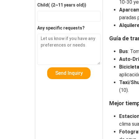
10-30 ye
Child(
(2~11 years old)
)
Aparcam
paradas p
Alquiler
Any specific requests?
Guía de tr
Bus
: Tom
Auto-Dr
Biciclet
aplicació
Taxi/Shu
(10).
Mejor tiem
Estacio
clima sua
Fotogra