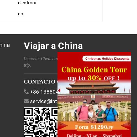
electróni
co
Viajar a China
hina
Discover China and enjoy a customized
trip.
CONTACTO CONTACTO
+86 13880406886
service@intotravelchina.com
ES