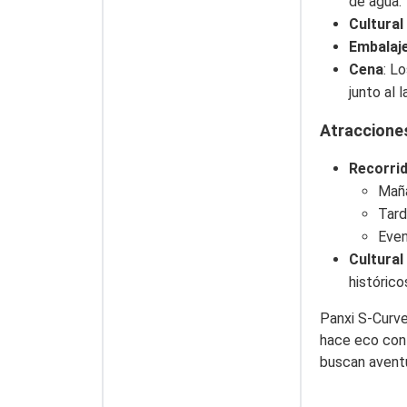
de agua.
Cultural
Embalaj
Cena
: L
junto al l
Atracciones
Recorri
Maña
Tard
Even
Cultural
histórico
Panxi S-Curve
hace eco con 
buscan aventu