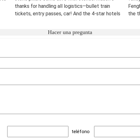
thanks for handling all logistics—bullet train
Fengh
tickets, entry passes, car! And the 4-star hotels
the t
surprised me.
night
were 
Destination(s):
Beijing Xian Zhangjiajie Shanghai
Hacer una pregunta
lover
Date of Experience:
June 02,2025
bucke
Well-
Dest
Date
teléfono