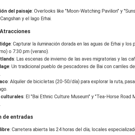
ión del paisaje
: Overlooks like "Moon-Watching Pavilion" y "Suns
Cangshan y el lago Erhai.
 Atracciones
Ridge
: Capturar la iluminación dorada en las aguas de Erhai y los
rno) o 7:30 pm (verano).
tlands
: Las escenas de invierno de las aves migratorias y las ca
llage
: Un tradicional pueblo de pescadores de Bai con carriles 
.
iaco
: Alquiler de bicicletas (20-50/día) para explorar la ruta, p
ago.
culturales
: El "Bai Ethnic Culture Museum" y "Tea-Horse Road 
.
n de entradas
libre
: Carretera abierta las 24 horas del día; locales especiali