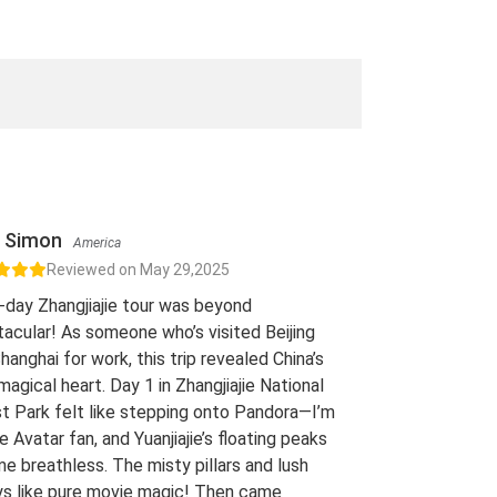
Simon
America
Reviewed on May 29,2025
-day Zhangjiajie tour was beyond
acular! As someone who’s visited Beijing
hanghai for work, this trip revealed China’s
 magical heart. Day 1 in Zhangjiajie National
t Park felt like stepping onto Pandora—I’m
e Avatar fan, and Yuanjiajie’s floating peaks
me breathless. The misty pillars and lush
ys like pure movie magic! Then came