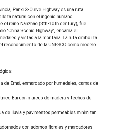
incia, Panxi S-Curve Highway es una ruta
leza natural con el ingenio humano.
e el reino Nanzhao (8th-10th century), fue
io "China Scenic Highway", encarna el
edales y vistas a la montaña. La ruta simboliza
ndo el reconocimiento de la UNESCO como modelo
lógica:
sta de Erhai, enmarcado por humedales, camas de
 étnico Bai con marcos de madera y techos de
gua de lluvia y pavimentos permeables minimizan
, adornados con adornos florales y marcadores