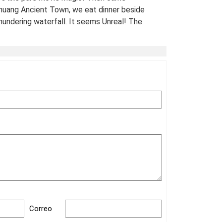
uang Ancient Town, we eat dinner beside
hundering waterfall. It seems Unreal! The
 views of stilt houses glowing over the river
straight from a fairy tale. For fellow Avatar
s and adventure seekers: Don’t miss this
t-list experience! 10/10 would return. A
Traveled Film Buff, May 2025
ination(s):
Zhangjiajie
 of Experience:
May 08,2025
Correo