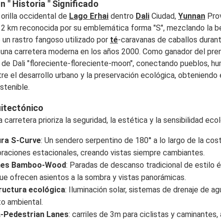
 " Historia " Significado
 orilla occidental de
Lago Erhai
dentro
Dali
Ciudad,
Yunnan
Prov
2 km reconocida por su emblemática forma "S", mezclando la bel
 un rastro fangoso utilizado por
té
-caravanas de caballos durant
 una carretera moderna en los años 2000. Como ganador del prem
de Dali "floreciente-floreciente-moon", conectando pueblos, hum
tre el desarrollo urbano y la preservación ecológica, obtenie
stenible.
uitectónico
a carretera prioriza la seguridad, la estética y la sensibilidad eco
ura S-Curve
: Un sendero serpentino de 180° a lo largo de la co
loraciones estacionales, creando vistas siempre cambiantes.
nes Bamboo-Wood
: Paradas de descanso tradicional de estilo
ue ofrecen asientos a la sombra y vistas panorámicas.
ructura ecológica
: Iluminación solar, sistemas de drenaje de a
to ambiental.
a-Pedestrian Lanes
: carriles de 3m para ciclistas y caminantes