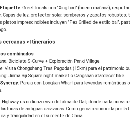
 Etiquette
: Greet locals con "Xing hao" (bueno mañana); respetar
e
: Capas de luz, protector solar, sombreros y zapatos robustos; 
os platos imprescindibles incluyen "Pez Grilled de estilo bai", pa
ago.
 cercanas > Itinerarios
dos combinados
:
na: Bicicleta S-Curve + Exploración Panxi Village.
e: Visita Chongsheng Tres Pagodas (15km) para el patrimonio bud
ing: Jinma Biji Square night market o Cangshan atardecer hike.
 Synergy
: Pareja con Longkan Wharf para leyendas románticas o
s.
 Highway es un lienzo vivo del alma de Dali, donde cada curva rev
historias de antiguas caravanas. Como gema reconocida por la U
ra y tranquilidad en el suroeste de China.