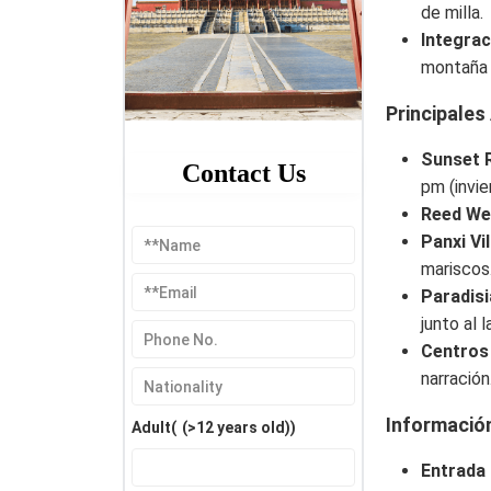
de milla.
Integrac
montaña 
Principales
Sunset 
Contact Us
pm (invie
Reed We
Panxi Vi
mariscos
Paradis
junto al l
Centros 
narración
Informació
Adult(
(>12 years old)
)
Entrada 