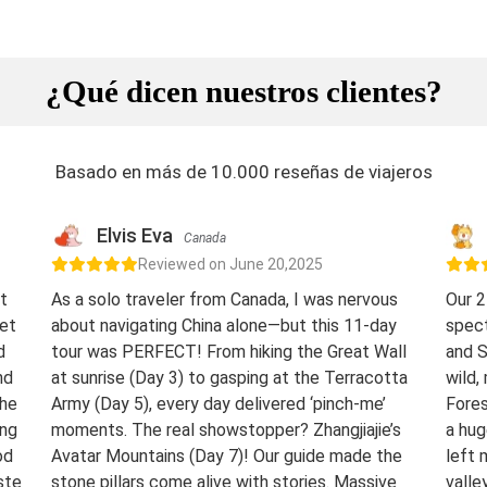
¿Qué dicen nuestros clientes?
Basado en más de 10.000 reseñas de viajeros
Elvis Eva
Canada
Reviewed on June 20,2025
t
As a solo traveler from Canada, I was nervous
Our 2
eet
about navigating China alone—but this 11-day
spect
d
tour was PERFECT! From hiking the Great Wall
and S
nd
at sunrise (Day 3) to gasping at the Terracotta
wild,
The
Army (Day 5), every day delivered ‘pinch-me’
Fores
ing
moments. The real showstopper? Zhangjiajie’s
a hug
od
Avatar Mountains (Day 7)! Our guide made the
left 
ste
stone pillars come alive with stories. Massive
valle