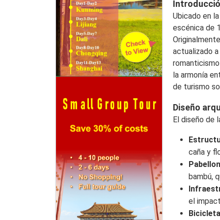
Introducción
Ubicado en la
escénica de 1
Originalmente
actualizado a
romanticismo 
la armonía en
de turismo so
Diseño arq
El diseño de l
Estruct
caña y f
Pabello
bambú, q
Infraest
el impac
Biciclet