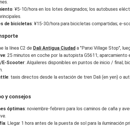
nes.
iento
: ¥5-10/hora en los lotes designados; los autobuses eléct
rincipales.
es de bicicletas
: ¥15-30/hora para bicicletas compartidas; e-sc
ansporte
e la línea C2 de
Dali Antigua Ciudad
a "Panxi Village Stop", lue
ive
: 25 minutos en coche por la autopista G5611; aparcamiento e
a/E-Scooter
: Alquileres disponibles en puntos de inicio / final; 
n.
ttle
: taxis directos desde la estación de tren Dali (en yen) o 
po y consejos
nes óptimas
: noviembre-febrero para los caminos de caña y aves 
ve.
fía
: Llegar 1 hora antes de la puesta de sol para la iluminación prin