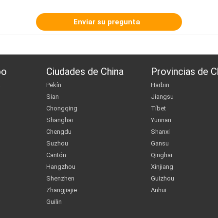
po
Ciudades de China
Provincias de C
a
Pekín
Harbin
Sian
Jiangsu
Chongqing
Tíbet
Shanghai
Yunnan
Chengdu
Shanxi
Suzhou
Gansu
Cantón
Qinghai
Hangzhou
Xinjiang
Shenzhen
Guizhou
Zhangjiajie
Anhui
Guilin