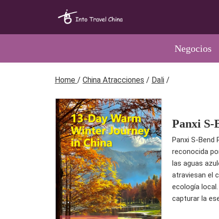
Negocios
Home
/
China Atracciones
/
Dali
/
Panxi S-
Panxi S-Bend R
reconocida por
las aguas azul
atraviesan el 
ecología local
capturar la ese