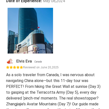
Date of Experience:
May 08,2024
Elvis Eva
Canada
Reviewed on June 20,2025
As a solo traveler from Canada, I was nervous about
navigating China alone—but this 11-day tour was
PERFECT! From hiking the Great Wall at sunrise (Day 3)
to gasping at the Terracotta Army (Day 5), every day
delivered ‘pinch-me’ moments. The real showstopper?
Zhangjiajie’s Avatar Mountains (Day 7)! Our guide made