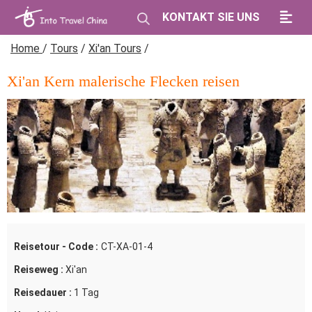
KONTAKT SIE UNS
Home
/
Tours
/
Xi'an Tours
/
Xi'an Kern malerische Flecken reisen
Reisetour - Code :
CT-XA-01-4
Reiseweg :
Xi'an
Reisedauer :
1 Tag