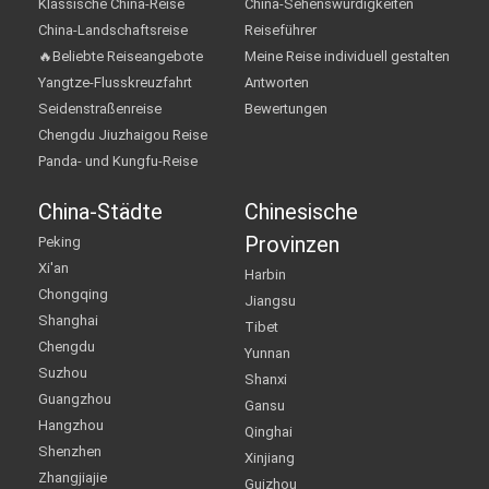
Klassische China-Reise
China-Sehenswürdigkeiten
China-Landschaftsreise
Reiseführer
🔥Beliebte Reiseangebote
Meine Reise individuell gestalten
Yangtze-Flusskreuzfahrt
Antworten
Seidenstraßenreise
Bewertungen
Chengdu Jiuzhaigou Reise
Panda- und Kungfu-Reise
China-Städte
Chinesische
Provinzen
Peking
Xi'an
Harbin
Chongqing
Jiangsu
Shanghai
Tibet
Chengdu
Yunnan
Suzhou
Shanxi
Guangzhou
Gansu
Hangzhou
Qinghai
Shenzhen
Xinjiang
Zhangjiajie
Guizhou