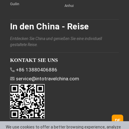
Guilin
Anhui
In den China - Reise
Entdecken Sie China und genießen Sie eine individuell
gestaltete Reise.
KONTAKT SIE UNS
+86 13880406886
service@intotravelchina.com
DE
FOLGEN SIE UNS
We use cookies to offer a better browsing experience, analyze