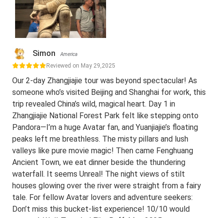
Simon
America
Reviewed on May 29,2025
Our 2-day Zhangjiajie tour was beyond spectacular! As
someone who’s visited Beijing and Shanghai for work, this
trip revealed China’s wild, magical heart. Day 1 in
Zhangjiajie National Forest Park felt like stepping onto
Pandora—I’m a huge Avatar fan, and Yuanjiajie’s floating
peaks left me breathless. The misty pillars and lush
valleys like pure movie magic! Then came Fenghuang
Ancient Town, we eat dinner beside the thundering
waterfall. It seems Unreal! The night views of stilt
houses glowing over the river were straight from a fairy
tale. For fellow Avatar lovers and adventure seekers:
Don’t miss this bucket-list experience! 10/10 would