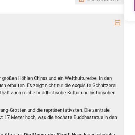
ier großen Höhlen Chinas und ein Weltkulturerbe. In den
n erhalten. Es zeigt nicht nur die exquisite Schnitzerei
hält auch reiche buddhistische Kultur und historischen
gang-Grotten und die repräsentativsten. Die zentrale
ist 17 Meter hoch, was die höchste Buddhastatue in den
e Struktur,
Die Mauer der Stadt
. Neun lebensähnliche