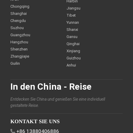
Harbin
Chongqing
Jiangsu
Shanghai
Tibet
Chengdu
Yunnan
Suzhou
Shanxi
Guangzhou
Gansu
Hangzhou
Qinghai
Shenzhen
Xinjiang
Zhangjiajie
Guizhou
Guilin
Anhui
In den China - Reise
Entdecken Sie China und genießen Sie eine individuell
gestaltete Reise.
KONTAKT SIE UNS
+86 13880406886