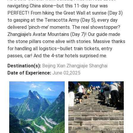
navigating China alone—but this 11-day tour was
PERFECT! From hiking the Great Wall at sunrise (Day 3)
to gasping at the Terracotta Army (Day 5), every day
delivered ‘pinch-me’ moments. The real showstopper?
Zhangjiajie’s Avatar Mountains (Day 7)! Our guide made
the stone pillars come alive with stories. Massive thanks
for handling all logistics—bullet train tickets, entry
passes, car! And the 4-star hotels surprised me.
Destination(s):
Beijing Xian Zhangjiajie Shanghai
Date of Experience:
June 02,2025