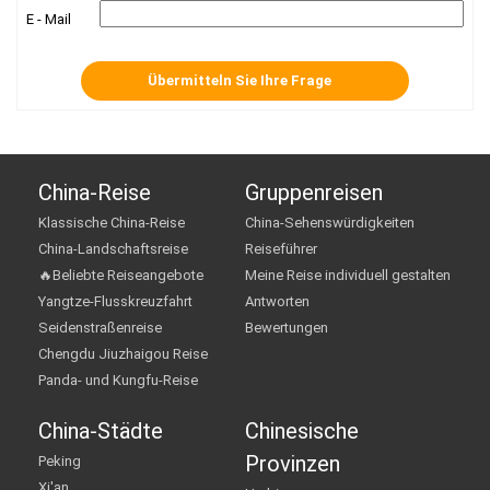
E - Mail
China-Reise
Gruppenreisen
Klassische China-Reise
China-Sehenswürdigkeiten
China-Landschaftsreise
Reiseführer
🔥Beliebte Reiseangebote
Meine Reise individuell gestalten
Yangtze-Flusskreuzfahrt
Antworten
Seidenstraßenreise
Bewertungen
Chengdu Jiuzhaigou Reise
Panda- und Kungfu-Reise
China-Städte
Chinesische
Provinzen
Peking
Xi'an