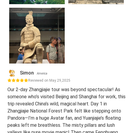
Simon
America
Reviewed on May 29,2025
Our 2-day Zhangjiajie tour was beyond spectacular! As
someone who’s visited Beijing and Shanghai for work, this
trip revealed China’s wild, magical heart. Day 1 in
Zhangjiajie National Forest Park felt like stepping onto
Pandora—I’m a huge Avatar fan, and Yuanjiajie’s floating
peaks left me breathless. The misty pillars and lush
valleys like pure movie magic! Then came Fenghuang