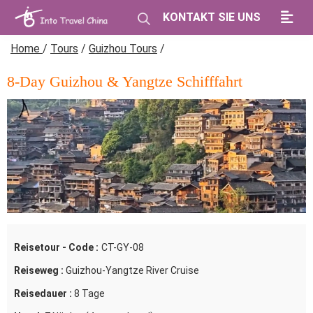
KONTAKT SIE UNS
Home
/
Tours
/
Guizhou Tours
/
8-Day Guizhou & Yangtze Schifffahrt
Reisetour - Code :
CT-GY-08
Reiseweg :
Guizhou-Yangtze River Cruise
Reisedauer :
8 Tage