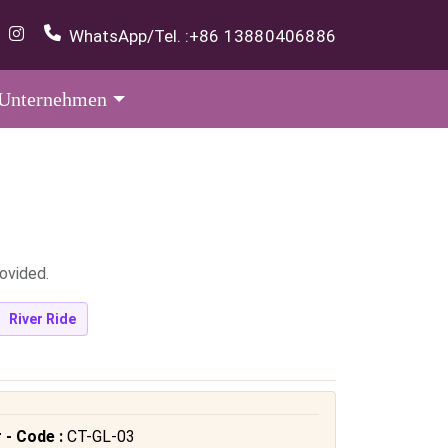
WhatsApp/Tel. :
+86 13880406886
Unternehmen
ovided.
River Ride
 - Code :
CT-GL-03