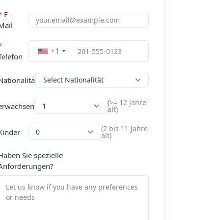
*
E -
Mail
*
+1
Telefon
Nationalität
(>= 12 Jahre
erwachsen
alt)
(2 bis 11 Jahre
Kinder
alt)
Haben Sie spezielle
Anforderungen?