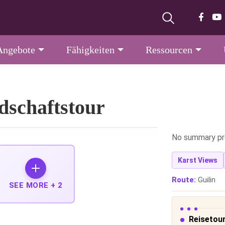
Angebote
Fähigkeiten
Ressourcen
dschaftstour
No summary pr
Karst Views
Route:
Guilin
SEE MORE +
2
Reisetour